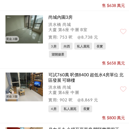
售 $638 萬元
尚城內園3房
洪水橋 尚城
大廈 第6座 中層 B室
實用: 753 呎
@8,738 元
黃金, 8圖
3 房
向西
私人屋苑
長實
望開揚景
售 $658 萬元
可試760萬 呎價8400 超低水4房單位 北
區發展 可睇樓
洪水橋 尚城
大廈 第6座 中層
黃金, 8圖
實用: 902 呎
@8,869 元
4 房
私人屋苑
長實
售 $800 萬元