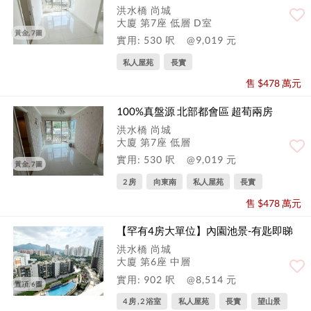
洪水橋 尚城
大廈 第7座 低層 D室
黃金, 7圖
實用: 530 呎
@9,019 元
私人屋苑
長實
售 $478 萬元
100%真盤源 北部都會區 超荀兩房
洪水橋 尚城
大廈 第7座 低層
實用: 530 呎
@9,019 元
黃金, 7圖
2 房
向東南
私人屋苑
長實
售 $478 萬元
【罕有4房大單位】內園池景-有匙即睇
洪水橋 尚城
大廈 第6座 中層
實用: 902 呎
@8,514 元
置頂, 6圖
4 房 , 2 浴室
私人屋苑
長實
望山景