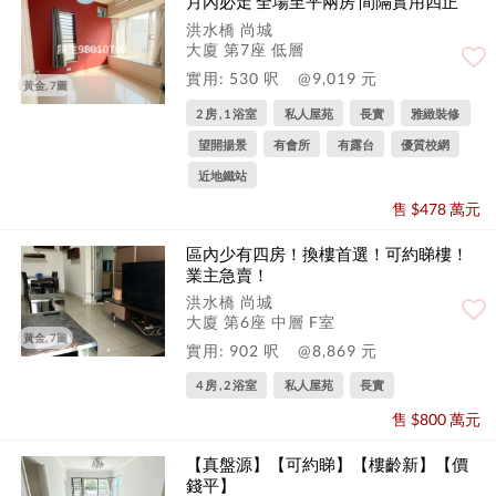
月內必走 全場至平兩房 間隔實用四正
洪水橋 尚城
大廈 第7座 低層
實用: 530 呎
@9,019 元
黃金, 7圖
2 房 , 1 浴室
私人屋苑
長實
雅緻裝修
望開揚景
有會所
有露台
優質校網
近地鐵站
售 $478 萬元
區內少有四房！換樓首選！可約睇樓！
業主急賣！
洪水橋 尚城
大廈 第6座 中層 F室
黃金, 7圖
實用: 902 呎
@8,869 元
4 房 , 2 浴室
私人屋苑
長實
售 $800 萬元
【真盤源】【可約睇】【樓齡新】【價
錢平】