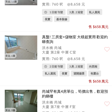
黃金, 15圖
實用: 760 呎
@8,658 元
1 日前 刊登
3 房 , 2 浴室
私人屋苑
長實
基本裝修
售 $658 萬元
真盤! 三房套+儲物室 大積超實用 歡迎約
睇查詢
洪水橋 尚城
大廈 第2座 中層 C室
黃金, 6圖
實用: 760 呎
@8,658 元
2 日前 刊登
3 房 , 2 浴室
向西南
私人屋苑
長實
望開揚景
有露台
售 $658 萬元
尚城罕有真4房單位，筍價出售，歡迎預
約睇樓
洪水橋 尚城
大廈 第7座 中層 F室
黃金, 9圖