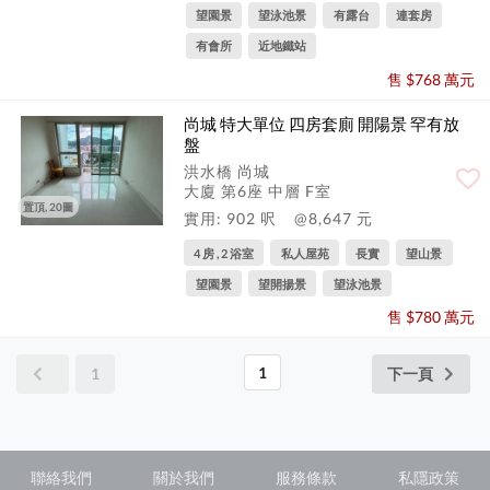
望園景
望泳池景
有露台
連套房
有會所
近地鐵站
售 $768 萬元
尚城 特大單位 四房套廁 開陽景 罕有放
盤
洪水橋 尚城
大廈 第6座 中層 F室
置頂, 20圖
實用: 902 呎
@8,647 元
4 房 , 2 浴室
私人屋苑
長實
望山景
望園景
望開揚景
望泳池景
售 $780 萬元
1
1
下一頁
聯絡我們
關於我們
服務條款
私隱政策