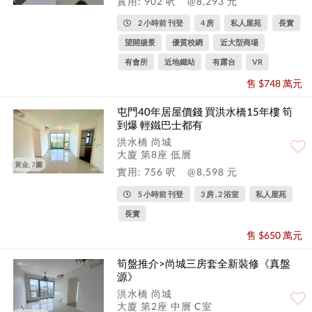
實用: 902 呎
@8,293 元
2 小時前 刊登
4 房
私人屋苑
長實
望開揚景
優質校網
近大型商場
有會所
近地鐵站
有露台
VR
售 $748 萬元
屯門40年居屋價錢 買洪水橋15年樓 筍
到爆 輕鐵巴士都有
洪水橋 尚城
大廈 第8座 低層
黃金, 7圖
實用: 756 呎
@8,598 元
5 小時前 刊登
3 房 , 2 浴室
私人屋苑
長實
售 $650 萬元
筍盤推介>尚城三房套全新裝修《真盤
源》
洪水橋 尚城
大廈 第2座 中層 C室