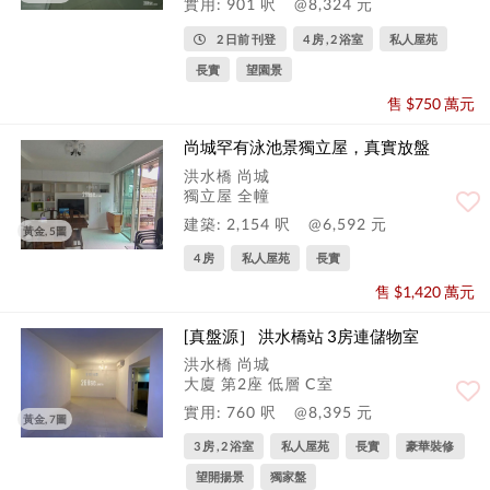
實用: 901 呎
@8,324 元
2 日前 刊登
4 房 , 2 浴室
私人屋苑
長實
望園景
售 $750 萬元
尚城罕有泳池景獨立屋，真實放盤
洪水橋 尚城
獨立屋 全幢
建築: 2,154 呎
@6,592 元
黃金, 5圖
4 房
私人屋苑
長實
售 $1,420 萬元
[真盤源］ 洪水橋站 3房連儲物室
洪水橋 尚城
大廈 第2座 低層 C室
實用: 760 呎
@8,395 元
黃金, 7圖
3 房 , 2 浴室
私人屋苑
長實
豪華裝修
望開揚景
獨家盤