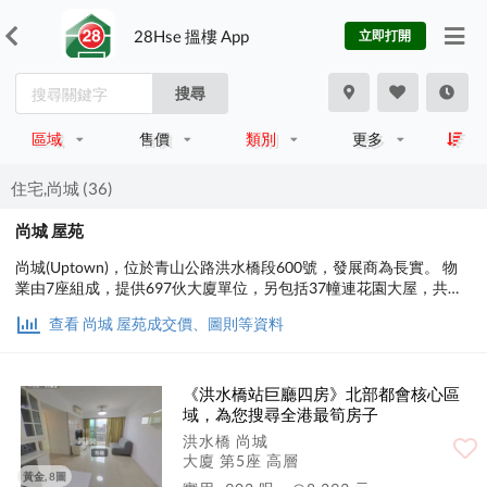
28Hse 搵樓 App
立即打開
搜尋
區域
售價
類別
更多
住宅,尚城 (36)
尚城 屋苑
尚城(Uptown)，位於青山公路洪水橋段600號，發展商為長實。 物
業由7座組成，提供697伙大廈單位，另包括37幢連花園大屋，共提
供734伙，主要以提供3房單位為主，佔整個項目約60%。 發展商表
查看 尚城 屋苑成交價、圖則等資料
示項目可望於日內取得售樓紙，於農曆年後開賣，可能首推3房及4
房單位，首批的4房單位有機會低至$700萬元。
《洪水橋站巨廳四房》北部都會核心區
域，為您搜尋全港最筍房子
洪水橋 尚城
大廈 第5座 高層
黃金, 8圖