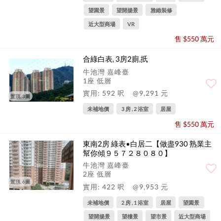
望園景
望開揚景
雅緻裝修
近大型商場
VR
售 $550 萬元
合綠白表, 3房2廁,扺
牛池灣 嘉峰臺
1座 低層
實用: 592 呎
@9,291 元
置頂, 3圖
未補地價
3 房 , 2 浴室
居屋
售 $550 萬元
東南2房 綠表•白居二【做盡930 熟業主
幫你傾９５７２８０８０】
牛池灣 嘉峰臺
2座 低層
置頂, 6圖
實用: 422 呎
@9,953 元
未補地價
2 房 , 1 浴室
居屋
望園景
望開揚景
望樓景
望市景
近大型商場