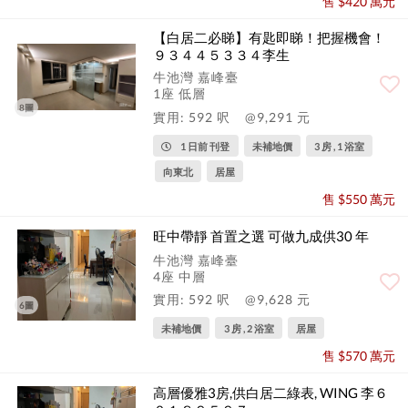
售 $420 萬元
【白居二必睇】有匙即睇！把握機會！
９３４４５３３４李生
牛池灣 嘉峰臺
1座 低層
8圖
實用: 592 呎
@9,291 元
1 日前 刊登
未補地價
3 房 , 1 浴室
向東北
居屋
售 $550 萬元
旺中帶靜 首置之選 可做九成供30 年
牛池灣 嘉峰臺
4座 中層
實用: 592 呎
@9,628 元
6圖
未補地價
3 房 , 2 浴室
居屋
售 $570 萬元
高層優雅3房,供白居二綠表, WING 李６