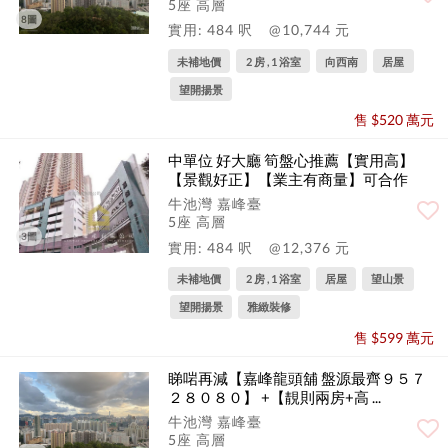
5座 高層
8圖
實用: 484 呎
@10,744 元
未補地價
2 房 , 1 浴室
向西南
居屋
望開揚景
售 $520 萬元
中單位 好大廳 筍盤心推薦【實用高】
【景觀好正】【業主有商量】可合作
牛池灣 嘉峰臺
5座 高層
3圖
實用: 484 呎
@12,376 元
未補地價
2 房 , 1 浴室
居屋
望山景
望開揚景
雅緻裝修
售 $599 萬元
睇啱再減【嘉峰龍頭舖 盤源最齊９５７
２８０８０】 +【靚則兩房+高 ...
牛池灣 嘉峰臺
5座 高層