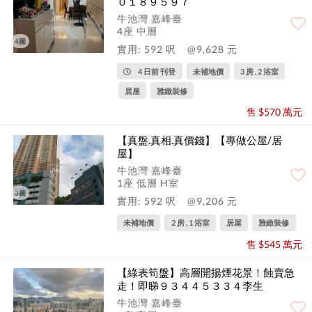
０１８９５９７
牛池灣 嘉峰臺
4座 中層
4圖
實用: 592 呎
@9,628 元
4 日前 刊登
未補地價
3 房 , 2 浴室
居屋
雅緻裝修
售 $570 萬元
【真盤.真相.真價錢】【專做公屋/居
屋】
牛池灣 嘉峰臺
1座 低層 H室
3圖
實用: 592 呎
@9,206 元
未補地價
2 房 , 1 浴室
居屋
雅緻裝修
售 $545 萬元
【綠表筍盤】高層開揚煙花景！蝕賣急
走！即睇９３４４５３３４李生
牛池灣 嘉峰臺