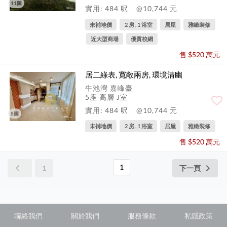
11圖
實用: 484 呎
@10,744 元
未補地價
2 房 , 1 浴室
居屋
雅緻裝修
近大型商場
優質校網
售 $520 萬元
居二綠表, 寬敞兩房, 環境清幽
牛池灣 嘉峰臺
5座 高層 J室
實用: 484 呎
@10,744 元
8圖
未補地價
2 房 , 1 浴室
居屋
雅緻裝修
售 $520 萬元
1
1
下一頁
聯絡我們
關於我們
服務條款
私隱政策