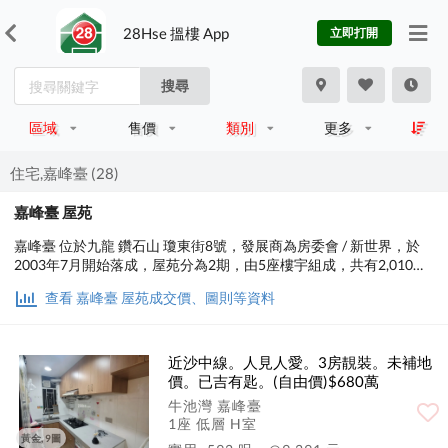
28Hse 搵樓 App
立即打開
搜尋
區域
售價
類別
更多
住宅,嘉峰臺 (28)
嘉峰臺 屋苑
嘉峰臺 位於九龍 鑽石山 瓊東街8號，發展商為房委會 / 新世界，於
2003年7月開始落成，屋苑分為2期，由5座樓宇組成，共有2,010個
單位。實用面積為422至592平方呎，屋苑內設有兒童設施、運動設
查看 嘉峰臺 屋苑成交價、圖則等資料
施，小學校網在45區，中學校區在黃大仙。
近沙中線。人見人愛。3房靚裝。未補地
價。已吉有匙。(自由價)$680萬
牛池灣 嘉峰臺
1座 低層 H室
黃金, 9圖