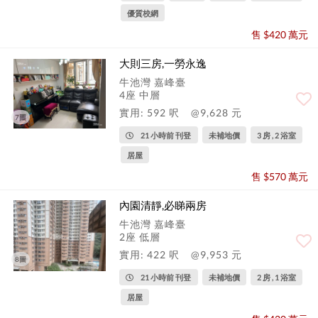
優質校網
售 $420 萬元
大則三房,一勞永逸
牛池灣 嘉峰臺
4座 中層
實用: 592 呎
@9,628 元
7圖
21 小時前 刊登
未補地價
3 房 , 2 浴室
居屋
售 $570 萬元
內園清靜,必睇兩房
牛池灣 嘉峰臺
2座 低層
實用: 422 呎
@9,953 元
8圖
21 小時前 刊登
未補地價
2 房 , 1 浴室
居屋