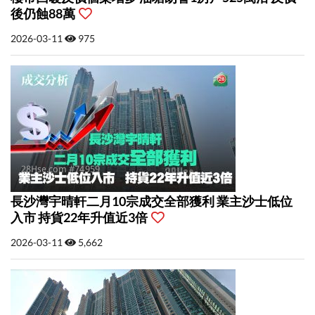
後仍蝕88萬
2026-03-11
975
長沙灣宇晴軒二月10宗成交全部獲利 業主沙士低位
入市 持貨22年升值近3倍
2026-03-11
5,662