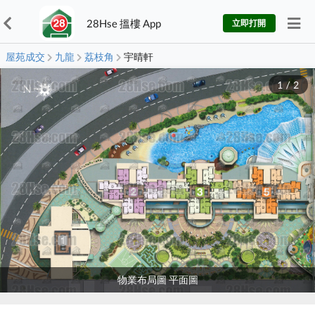
28Hse 搵樓 App
立即打開
屋苑成交
九龍
荔枝角
宇晴軒
1
/
2
物業布局圖 平面圖