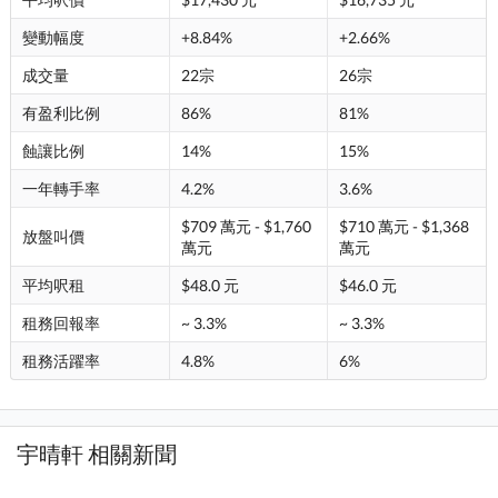
變動幅度
+8.84%
+2.66%
成交量
22宗
26宗
有盈利比例
86%
81%
蝕讓比例
14%
15%
一年轉手率
4.2%
3.6%
$709 萬元 - $1,760
$710 萬元 - $1,368
放盤叫價
萬元
萬元
平均呎租
$48.0 元
$46.0 元
租務回報率
~ 3.3%
~ 3.3%
租務活躍率
4.8%
6%
宇晴軒 相關新聞