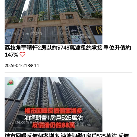
荔枝角宇晴軒2房以約$748萬連租約承接 單位升值約
147%
2026-04-21
14
樓市回暖反價個案增多 油塘朗譽1房戶525萬沽 反價