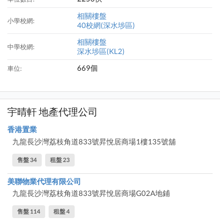
相關樓盤
小學校網:
40校網(深水埗區)
相關樓盤
中學校網:
深水埗區(KL2)
669個
車位:
宇晴軒 地產代理公司
香港置業
九龍長沙灣荔枝角道833號昇悅居商場1樓135號舖
售盤 34
租盤 23
美聯物業代理有限公司
九龍長沙灣荔枝角道833號昇悅居商場G02A地鋪
售盤 114
租盤 4