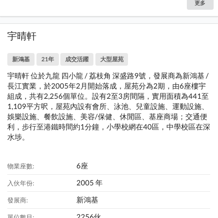
更多
宇晴軒
新鴻基
21年
成交活躍
大型屋苑
宇晴軒 位於九龍 四小龍 / 荔枝角 深盛路9號，發展商為新鴻基 /
長江實業，於2005年2月開始落成，屋苑分為2期，由6座樓宇
組成，共有2,256個單位。設有2至3房間隔，實用面積為441至
1,109平方呎，屋苑內設有會所、泳池、兒童設施、運動設施、
娛樂設施、餐飲設施、美容/保健、休閒區、基座商場；交通便
利，步行至港鐵時間約1分鐘，小學校網在40區，中學校區在深
水埗。
6座
物業座數:
2005 年
入伙年份:
新鴻基
發展商:
2256伙
單位數目: