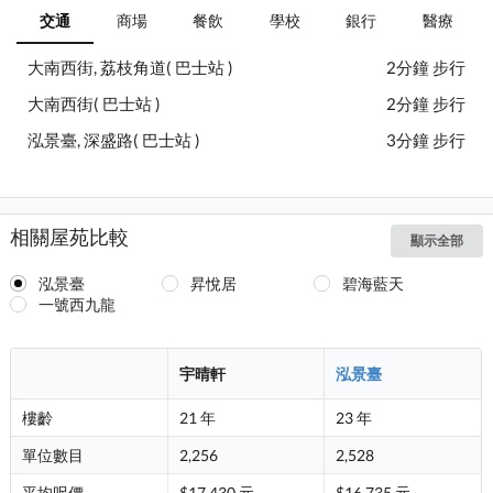
交通
商場
餐飲
學校
銀行
醫療
大南西街, 荔枝角道( 巴士站 )
2分鐘 步行
大南西街( 巴士站 )
2分鐘 步行
泓景臺, 深盛路( 巴士站 )
3分鐘 步行
相關屋苑比較
顯示全部
泓景臺
昇悅居
碧海藍天
一號西九龍
宇晴軒
泓景臺
樓齡
21 年
23 年
單位數目
2,256
2,528
平均呎價
$17,430 元
$16,735 元