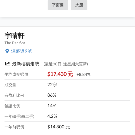
平面圖
大廈
宇晴軒
The Pacifica
深盛道9號
最新樓價走勢
(最近90日, 逢星期六更新)
$17,430 元
平均成交呎價
+8.84%
22宗
成交量
86%
有盈利比例
14%
蝕讓比例
4.2%
一年轉手率(二手)
$14,800 元
一年前呎價