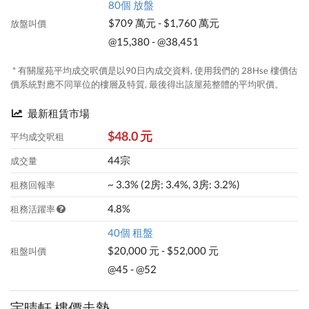
80個 放盤
$709 萬元 - $1,760 萬元
放盤叫價
@15,380 - @38,451
* 有關屋苑平均成交呎價是以90日內成交資料, 使用我們的 28Hse 樓價估
價系統對應不同單位的樓層及特質, 最後得出該屋苑整體的平均呎價。
最新租賃市場
$48.0 元
平均成交呎租
44宗
成交量
~ 3.3% (2房: 3.4%, 3房: 3.2%)
租務回報率
4.8%
租務活躍率
40個 租盤
$20,000 元 - $52,000 元
租盤叫價
@45 - @52
宇晴軒 樓價走勢