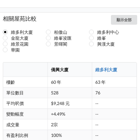
相關屋苑比較
顯示全部
維多利大廈
柏傲山
維多利中心
金龍大廈
維峯浚匯
維峯
維景花園
景暉閣
興漢大廈
華園
僑興大廈
維多利大廈
樓齡
60 年
63 年
單位數目
528
76
平均呎價
$9,248 元
--
變動幅度
+4.49%
--
成交量
2宗
--
有盈利比例
100%
--