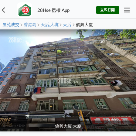
28Hse 搵樓 App
立即打開
屋苑成交
香港島
天后,大坑
天后
僑興大廈
僑興大廈 大廈