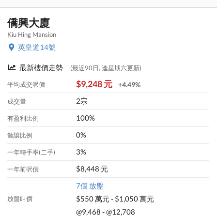
僑興大廈
Kiu Hing Mansion
英皇道14號
最新樓價走勢
(最近90日, 逢星期六更新)
$9,248 元
平均成交呎價
+4.49%
2宗
成交量
100%
有盈利比例
0%
蝕讓比例
3%
一年轉手率(二手)
$8,448 元
一年前呎價
7個 放盤
$550 萬元 - $1,050 萬元
放盤叫價
@9,468 - @12,708