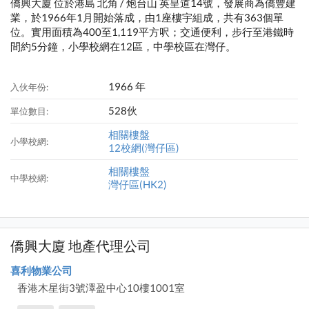
僑興大廈 位於港島 北角 / 炮台山 英皇道14號，發展商為僑豐建
業，於1966年1月開始落成，由1座樓宇組成，共有363個單
位。實用面積為400至1,119平方呎；交通便利，步行至港鐵時
間約5分鐘，小學校網在12區，中學校區在灣仔。
1966 年
入伙年份:
528伙
單位數目:
相關樓盤
小學校網:
12校網(灣仔區)
相關樓盤
中學校網:
灣仔區(HK2)
僑興大廈 地產代理公司
喜利物業公司
香港木星街3號澤盈中心10樓1001室