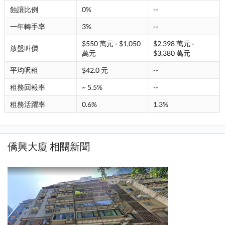
蝕讓比例
0%
--
一年轉手率
3%
--
$550 萬元 - $1,050
$2,398 萬元 -
放盤叫價
萬元
$3,380 萬元
平均呎租
$42.0 元
--
租務回報率
~ 5.5%
--
租務活躍率
0.6%
1.3%
僑興大廈 相關新聞