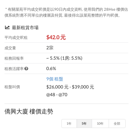
* 有關屋苑平均成交呎價是以90日內成交資料, 使用我們的 28Hse 樓價估
價系統對應不同單位的樓層及特質, 最後得出該屋苑整體的平均呎價。
最新租賃市場
$42.0 元
平均成交呎租
2宗
成交量
~ 5.5% (1房: 5.5%)
租務回報率
0.6%
租務活躍率
9個 租盤
$26,000 元 - $39,000 元
租盤叫價
@48 - @70
僑興大廈 樓價走勢
1年
5年
10年
全部