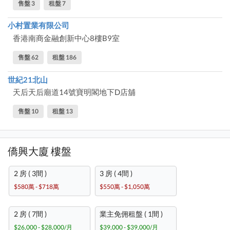
售盤 3
租盤 7
小村置業有限公司
香港南商金融創新中心8樓B9室
售盤 62
租盤 186
世紀21北山
天后天后廟道14號寶明閣地下D店舖
售盤 10
租盤 13
僑興大廈 樓盤
2 房 ( 3間 )
3 房 ( 4間 )
$580萬 - $718萬
$550萬 - $1,050萬
2 房 ( 7間 )
業主免佣租盤 ( 1間 )
$26,000 - $28,000/月
$39,000 - $39,000/月