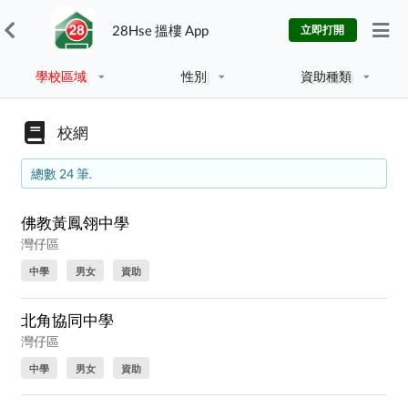
28Hse 搵樓 App
立即打開
學校區域
性別
資助種類
校網
總數 24 筆.
佛教黃鳳翎中學
灣仔區
中學
男女
資助
北角協同中學
灣仔區
中學
男女
資助