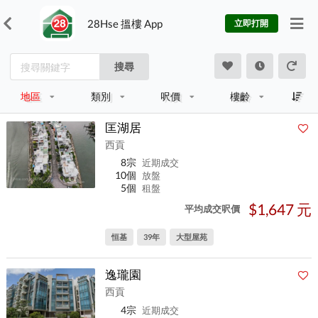
28Hse 搵樓 App
立即打開
搜尋
地區
類別
呎價
樓齡
匡湖居
西貢
8宗
近期成交
10個
放盤
5個
租盤
$1,647 元
平均成交呎價
恒基
39年
大型屋苑
逸瓏園
西貢
4宗
近期成交