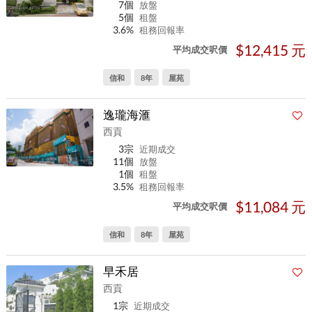
7個
放盤
5個
租盤
3.6%
租務回報率
$12,415 元
平均成交呎價
信和
8年
屋苑
逸瓏海滙
西貢
3宗
近期成交
11個
放盤
1個
租盤
3.5%
租務回報率
$11,084 元
平均成交呎價
信和
8年
屋苑
早禾居
西貢
1宗
近期成交