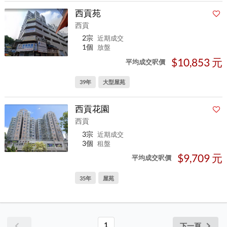
西貢苑
西貢
2宗
近期成交
1個
放盤
$10,853 元
平均成交呎價
39年
大型屋苑
西貢花園
西貢
3宗
近期成交
3個
租盤
$9,709 元
平均成交呎價
35年
屋苑
1
下一頁