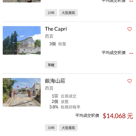
--
平均成交呎價
23年
大型屋苑
The Capri
西貢
3個
租盤
--
平均成交呎價
單幢
銀海山莊
西貢
1宗
近期成交
2個
放盤
3.8%
租務回報率
$14,068 元
平均成交呎價
33年
大型屋苑