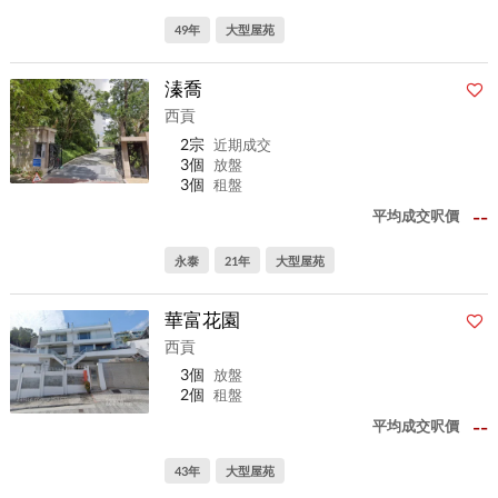
49年
大型屋苑
溱喬
西貢
2宗
近期成交
3個
放盤
3個
租盤
--
平均成交呎價
永泰
21年
大型屋苑
華富花園
西貢
3個
放盤
2個
租盤
--
平均成交呎價
43年
大型屋苑