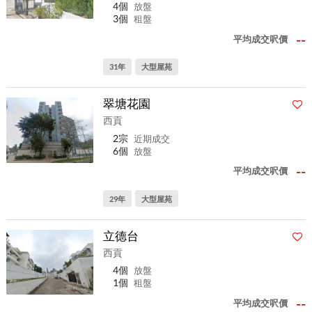
4個
放盤
3個
租盤
--
平均成交呎價
31年
大型屋苑
翠塘花園
西貢
2宗
近期成交
6個
放盤
--
平均成交呎價
29年
大型屋苑
立德台
西貢
4個
放盤
1個
租盤
--
平均成交呎價