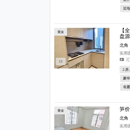
近地
【全
黄金
盘源
北角
实用面
汇
15
2 房 
豪华
有露
笋价
黄金
北角
实用面