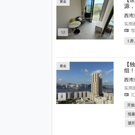
黄金
源，
西湾
实用面
世
12
1 房 
【独
黄金
组！
西湾
实用面
汇
8
开放式
恒基
望开