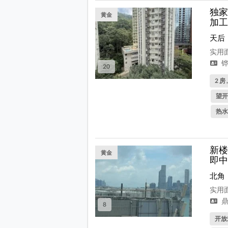
独家
黄金
加工
天后
实用面
铧
20
2 房 
望开
热水
新楼
黄金
即中
北角
实用面
鼎
8
开放式