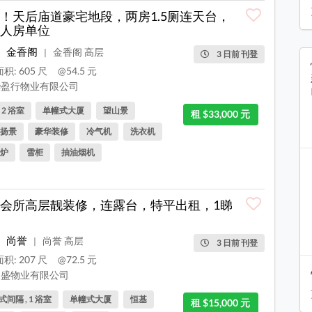
！天后庙道豪宅地段，两房1.5厕连天台，
人房单位
金香阁
金香阁 高层
|
3 日前 刊登
积: 605 尺
@54.5 元
盈行物业有限公司
, 2 浴室
单幢式大厦
望山景
租 $33,000 元
扬景
豪华装修
冷气机
洗衣机
炉
雪柜
抽油烟机
会所高层靓装修，连露台，特平出租，1睇
尚誉
尚誉 高层
|
3 日前 刊登
积: 207 尺
@72.5 元
盛物业有限公司
间隔 , 1 浴室
单幢式大厦
恒基
租 $15,000 元