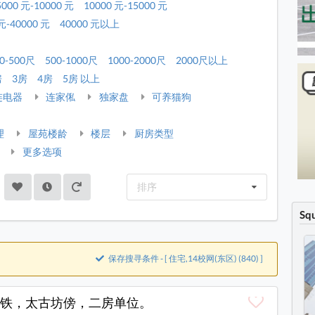
5000 元-10000 元
10000 元-15000 元
元-40000 元
40000 元以上
0-500尺
500-1000尺
1000-2000尺
2000尺以上
房
3房
4房
5房 以上
连电器
连家俬
独家盘
可养猫狗
理
屋苑楼龄
楼层
厨房类型
更多选项
排序
Sq
保存搜寻条件 - [ 住宅,14校网(东区) (840) ]
铁，太古坊傍，二房单位。