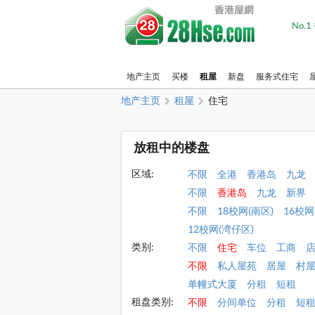
No.
地产主页
买楼
租屋
新盘
服务式住宅
地产主页
租屋
住宅
放租中的楼盘
区域:
不限
全港
香港岛
九龙
不限
香港岛
九龙
新界
不限
18校网(南区)
16校网
12校网(湾仔区)
类别:
不限
住宅
车位
工商
不限
私人屋苑
居屋
村
单幢式大厦
分租
短租
租盘类别:
不限
分间单位
分租
短