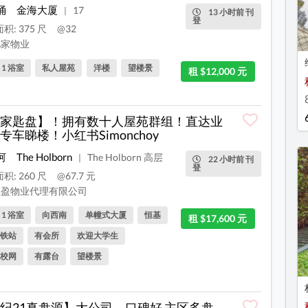
涌
金海大厦
17
|
13 小时前 刊
登
积: 375 尺
@32
家物业
, 1 浴室
私人屋苑
洋楼
望楼景
租 $12,000 元
家匙盘】！拥有数十人屋苑群组！直达业
专车睇楼！小红书Simonchoy
河
The Holborn
The Holborn 高层
|
22 小时前 刊
登
积: 260 尺
@67.7 元
盈物业代理有限公司
, 1 浴室
向西南
单幢式大厦
恒基
租 $17,600 元
铁站
有会所
欢迎大学生
校网
有露台
望楼景
纪21真盘源】大公司，口碑好 主区多盘