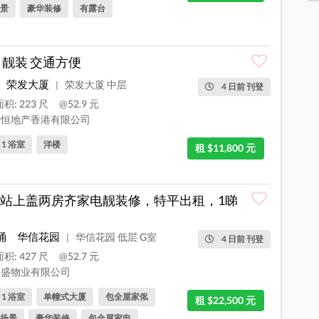
景
豪华装修
有露台
 靓装 交通方便
荣发大厦
荣发大厦 中层
|
4 日前 刊登
积: 223 尺
@52.9 元
恒地产香港有限公司
, 1 浴室
洋楼
租 $11,800 元
站上盖两房齐家电靓装修，特平出租，1睇
涌
华信花园
华信花园 低层 G室
|
4 日前 刊登
积: 427 尺
@52.7 元
盛物业有限公司
, 1 浴室
单幢式大厦
包全屋家俬
租 $22,500 元
扬景
豪华装修
包全屋家电