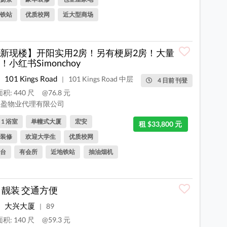
铁站
优质校网
近大型商场
新现楼】开阳实用2房！另有梗厨2房！大量
！小红书Simonchoy
101 Kings Road
101 Kings Road 中层
|
4 日前 刊登
积: 440 尺
@76.8 元
盈物业代理有限公司
, 1 浴室
单幢式大厦
宏安
租 $33,800 元
装修
欢迎大学生
优质校网
台
有会所
近地铁站
抽油烟机
 靓装 交通方便
大兴大厦
89
|
积: 140 尺
@59.3 元