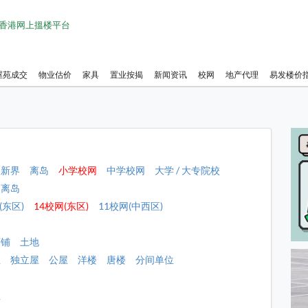
1 香港网上搵楼平台
屋苑成交
物业估价
家具
置业按揭
新闻资讯
校网
地产代理
易发楼价
新界
离岛
小学校网
中学校网
大学 / 大专院校
离岛
(东区)
14校网(东区)
11校网(中西区)
店铺
土地
屋
独立屋
公屋
洋楼
唐楼
分间单位
租