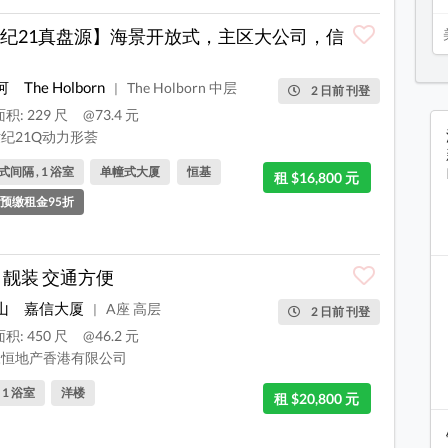
纪21真盘源】海景开放式，主区大公司，信
河
The Holborn
The Holborn 中层
|
2 日前 刊登
积: 229 尺
@73.4 元
纪21Q动力形荟
间隔 , 1 浴室
单幢式大厦
恒基
租 $16,800 元
预缴租金95折
 靓装 交通方便
山
嘉信大厦
A座 高层
|
2 日前 刊登
积: 450 尺
@46.2 元
恒地产香港有限公司
, 1 浴室
洋楼
租 $20,800 元