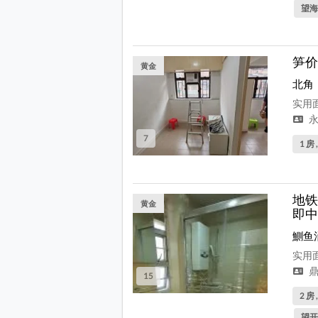
望海
笋价
黄金
北角
实用面
永
7
1 房 
地铁
黄金
即中
鰂鱼
实用面
鼎
15
2 房 
望开