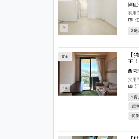
鰂鱼
实用面
亿
9
2 房 
【独
黄金
主！
西湾
实用面
汇
14
1 房 
近地
优质
【世