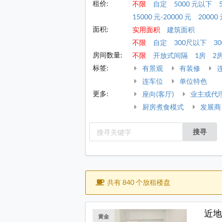
租价:
不限
自定
5000 元以下
15000 元-20000 元
20000 
面积:
实用面积
建筑面积
不限
自定
300尺以下
30
房间数量:
不限
开放式间隔
1房
2
标签:
有景观
有装修
连车位
单位特色
更多:
座向(客厅)
业主或代
厨房煮食模式
发展商
搜寻
共有 840 个放租楼盘
近地
黄金