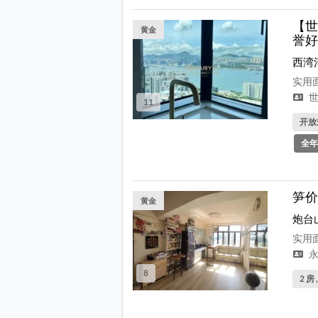
【世
黄金
誉好
西湾
实用面
世
11
开放式
全年
笋价
黄金
炮台
实用面
永
8
2 房 