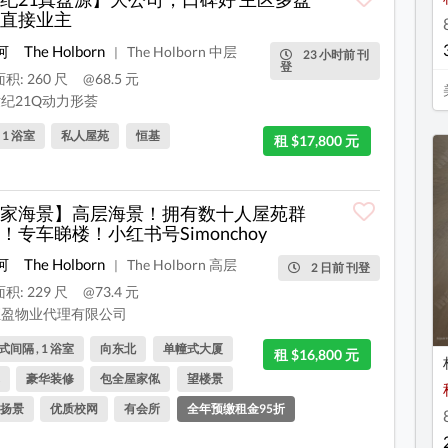
直接业主
河
The Holborn
The Holborn 中层
|
23 小时前 刊
登
积: 260 尺
@68.5 元
纪21Q动力形荟
, 1 浴室
私人屋苑
恒基
租 $17,800 元
家海景】高层海景！拥有数十人屋苑群
！专车睇楼！小红书号Simonchoy
河
The Holborn
The Holborn 高层
|
2 日前 刊登
积: 229 尺
@73.4 元
盈物业代理有限公司
间隔 , 1 浴室
向东北
单幢式大厦
租 $16,800 元
豪华装修
包全屋家俬
望楼景
扬景
优质校网
有会所
全年预缴租金95折