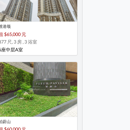
维港颂
租 $65,000 元
877 尺, 3 房 , 3 浴室
6座中层A室
柏蔚山
租 $60,000 元