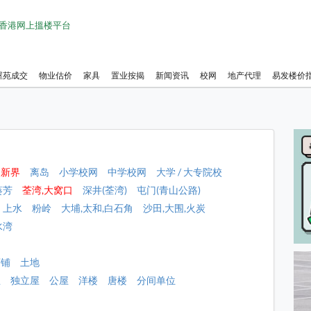
1 香港网上搵楼平台
屋苑成交
物业估价
家具
置业按揭
新闻资讯
校网
地产代理
易发楼价
新界
离岛
小学校网
中学校网
大学 / 大专院校
葵芳
荃湾,大窝口
深井(荃湾)
屯门(青山公路)
上水
粉岭
大埔,太和,白石角
沙田,大围,火炭
水湾
店铺
土地
屋
独立屋
公屋
洋楼
唐楼
分间单位