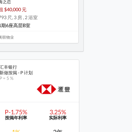
海之恋
租 $40,000 元
793 尺, 3 房 , 2 浴室
1期6座高层B室
美联物业
汇丰银行
新做按揭 - P 计划
P = 5 %
P-1.75%
3.25%
按揭年利率
实际利率
1%
2年