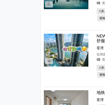
美
11
3 房 
望海
NE
舒服
荃湾
实用面
美
15
3 房 
望海
地铁
荃湾