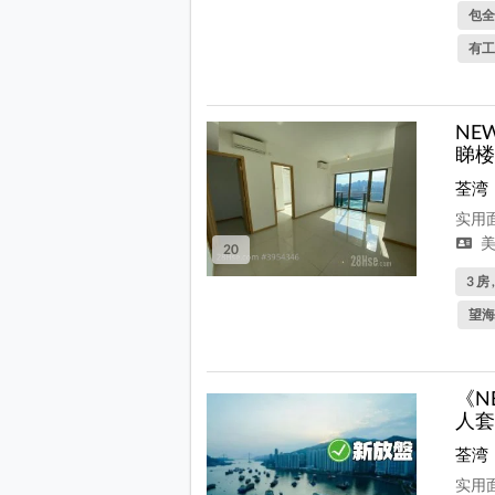
包全
有工
NE
睇楼
荃湾
实用面
美
20
3 房 
望海
《N
人套
荃湾
实用面