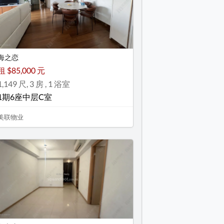
海之恋
租 $85,000 元
1,149 尺, 3 房 , 1 浴室
1期6座中层C室
美联物业