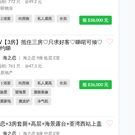
积: 772 尺
@49.2 元
联物业
, 2 浴室
向西南
私人屋苑
长实
租 $38,000 元
W【3房】抵住三房♡只求好客♡睇啱可倾♡
约睇
海之恋
海之恋 9座 低层 E室
|
积: 761 尺
@47.3 元
原地产
, 1 浴室
向西南
私人屋苑
长实
租 $36,000 元
扬景
望海景
雅致装修
屋家电
微波炉
冷气机
恋+3房套厠+高层+海景露台+荃湾西站上盖
海之恋
海之恋 8座 中层 E室
|