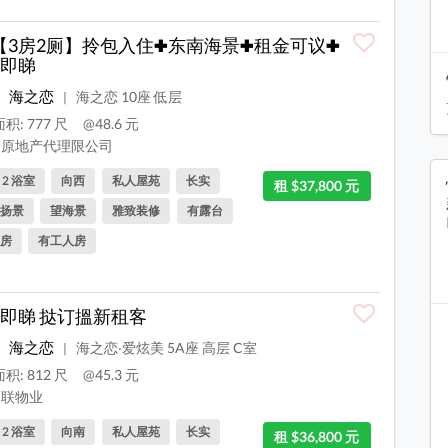
𝐑【3房2厕】拎包入住✚东南海景✚租金可议✚
即睇
海之恋
海之恋 10座 低层
|
积: 777 尺
@48.6 元
原地产代理限公司
, 2 浴室
向西
私人屋苑
长实
租 $37,800 元
扬景
望海景
雅致装修
有露台
房
有工人房
即睇 挞订搵新租客
海之恋
海之恋‧爱炫美 5A座 高层 C室
|
积: 812 尺
@45.3 元
联物业
, 2 浴室
向南
私人屋苑
长实
租 $36,800 元