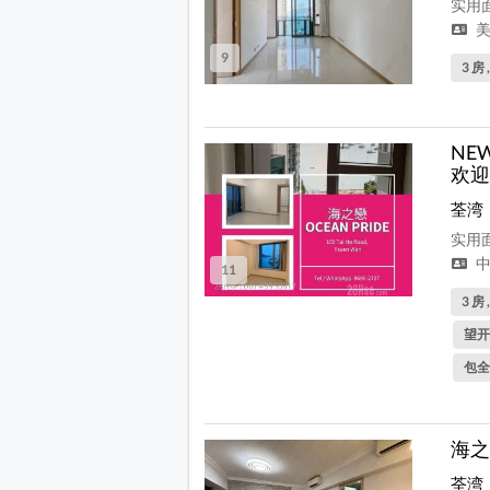
实用面
美
9
3 房 
NE
欢迎
荃湾
实用面
中
11
3 房 
望开
包全
海之
荃湾