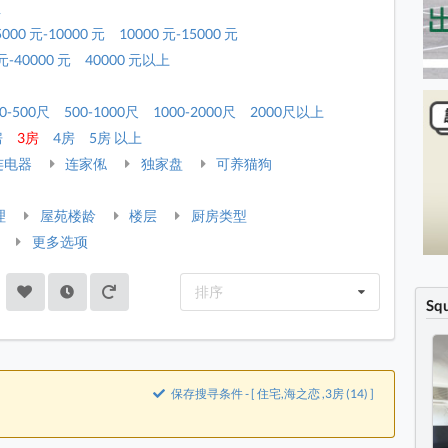
租
5000 元-10000 元
10000 元-15000 元
元-40000 元
40000 元以上
0-500尺
500-1000尺
1000-2000尺
2000尺以上
房
3房
4房
5房 以上
连电器
连家俬
独家盘
可养猫狗
理
屋苑楼龄
楼层
厨房类型
更多选项
排序
Sq
保存搜寻条件 - [ 住宅,海之恋 ,3房 (14) ]