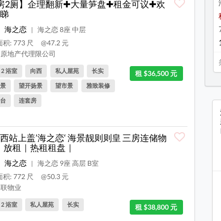
房2厕】企理翻新✚大量笋盘✚租金可议✚欢
睇
海之恋
海之恋 8座 中层
|
积: 773 尺
@47.2 元
原地产代理限公司
, 2 浴室
向西
私人屋苑
长实
租 $36,500 元
景
望开扬景
望市景
雅致装修
台
连套房
西站上盖’海之恋‘ 海景靓则则皇 三房连储物
 ｜放租｜热租租盘｜
海之恋
海之恋 9座 高层 B室
|
积: 772 尺
@50.3 元
联物业
, 2 浴室
私人屋苑
长实
租 $38,800 元