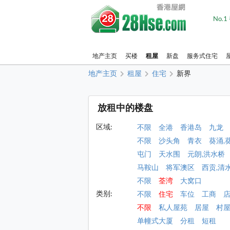
No.
地产主页
买楼
租屋
新盘
服务式住宅
地产主页
租屋
住宅
新界
放租中的楼盘
区域:
不限
全港
香港岛
九龙
不限
沙头角
青衣
葵涌,
屯门
天水围
元朗,洪水桥
马鞍山
将军澳区
西贡,清
不限
荃湾
大窝口
类别:
不限
住宅
车位
工商
不限
私人屋苑
居屋
村
单幢式大厦
分租
短租