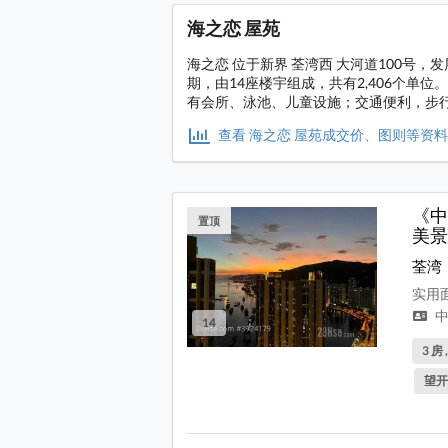
海之恋 屋苑
海之恋 位于新界 荃湾西 大河道100号，发
期，由14座楼宇组成，共有2,406个单位
有会所、泳池、儿童设施；交通便利，步行
查看 海之恋 屋苑成交价、图则等资
《中
置顶
美景
荃湾
实用面
中
14
3 房 
望开