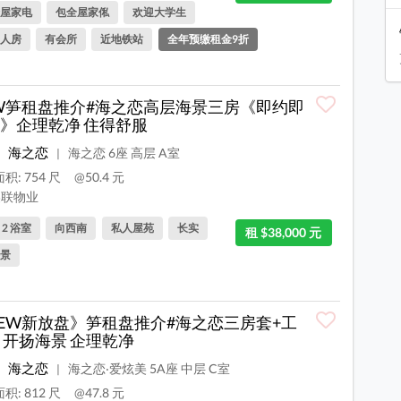
屋家电
包全屋家俬
欢迎大学生
人房
有会所
近地铁站
全年预缴租金9折
W笋租盘推介#海之恋高层海景三房《即约即
》企理乾净 住得舒服
海之恋
海之恋 6座 高层 A室
|
积: 754 尺
@50.4 元
联物业
, 2 浴室
向西南
私人屋苑
长实
租 $38,000 元
景
EW新放盘》笋租盘推介#海之恋三房套+工
 开扬海景 企理乾净
海之恋
海之恋‧爱炫美 5A座 中层 C室
|
积: 812 尺
@47.8 元