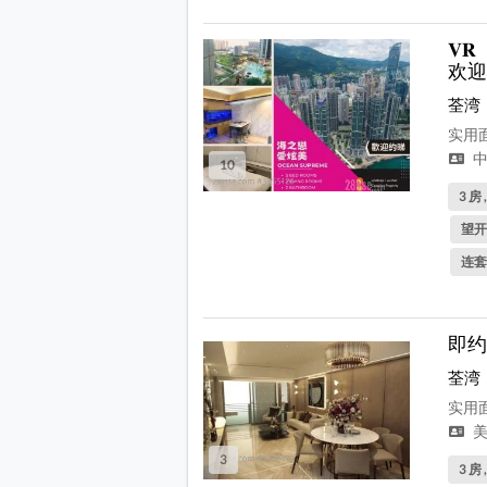
𝐕
欢迎
荃湾
实用面
中
10
3 房 
望开
连套
即约
荃湾
实用面
美
3
3 房 