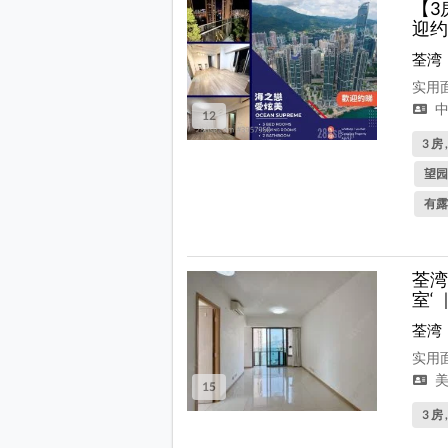
【3
迎约
荃湾
实用面
中
12
3 房 
望园
有露
荃湾
室‘
荃湾
实用面
美
15
3 房 