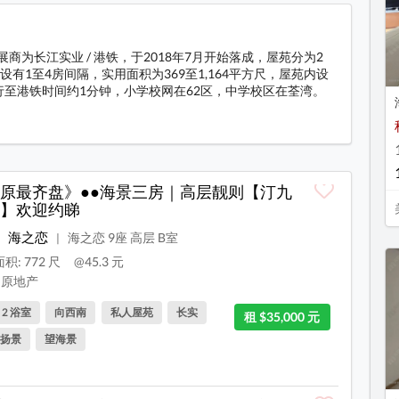
展商为长江实业 / 港铁，于2018年7月开始落成，屋苑分为2
。设有1至4房间隔，实用面积为369至1,164平方尺，屋苑内设
至港铁时间约1分钟，小学校网在62区，中学校区在荃湾。
料
原最齐盘》●●海景三房｜高层靓则【汀九
】欢迎约睇
海之恋
海之恋 9座 高层 B室
|
积: 772 尺
@45.3 元
原地产
, 2 浴室
向西南
私人屋苑
长实
租 $35,000 元
扬景
望海景