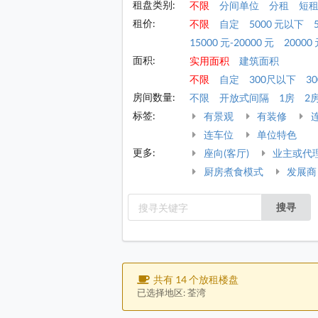
租盘类别:
不限
分间单位
分租
短
租价:
不限
自定
5000 元以下
15000 元-20000 元
20000 
面积:
实用面积
建筑面积
不限
自定
300尺以下
30
房间数量:
不限
开放式间隔
1房
2
标签:
有景观
有装修
连车位
单位特色
更多:
座向(客厅)
业主或代
厨房煮食模式
发展商
搜寻
共有 14 个放租楼盘
已选择地区: 荃湾