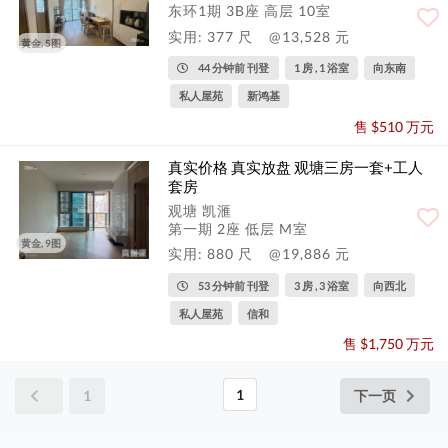
东环1期 3B座 高层 10室
实用: 377 尺
@13,528 元
黄金, 5图
44 分钟前 刊登
1 房 , 1 浴室
向东南
私人屋苑
新鸿基
售 $510 万元
真实价格 真实放盘 观塘三房一套+工人
套房
观塘 凯滙
第一期 2座 低层 M室
黄金, 9图
实用: 880 尺
@19,886 元
53 分钟前 刊登
3 房 , 3 浴室
向西北
私人屋苑
信和
售 $1,750 万元
1
1
下一页