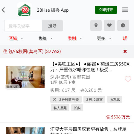
28Hse 搵楼 App
立即打开
搜寻
区域
售价
类别
更多
住宅,96校网(离岛区) (37762)
【●美联主区●】◄丽都►荀爆三房$50X
万～严重低水唔睇蚀底！极受 ...
深井(荃湾) 丽都花园
1座 低层 F室
黄金, 9图
实用: 617 尺
@8,201 元
2 分钟前 刊登
3 房 , 2 浴室
向东北
私人屋苑
长实
售 $506 万元
汇玺大平层四房双套罕有放售，名牌屋