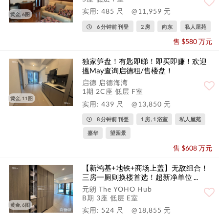
实用: 485 尺
@11,959 元
黄金, 6图
6 分钟前 刊登
2 房
向东
私人屋苑
售 $580 万元
独家笋盘！有匙即睇！即买即赚！欢迎
搵May查询启德租/售楼盘！
启德 启德海湾
1期 2C座 低层 F室
黄金, 11图
实用: 439 尺
@13,850 元
8 分钟前 刊登
1 房 , 1 浴室
私人屋苑
嘉华
望园景
售 $608 万元
【新鸿基+地铁+商场上盖】无敌组合！
三房一厕则换楼首选！超新净单位 ...
元朗 The YOHO Hub
B期 3座 低层 E室
黄金, 6图
实用: 524 尺
@18,855 元