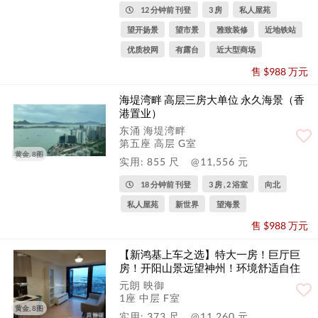
12 分钟前 刊登
3 房
私人屋苑
望开扬景
望市景
雅致装修
近地铁站
优质校网
有露台
近大型商场
售 $988 万元
海堤湾畔 高层三房大单位 永久海景（香
港置业）
东涌 海堤湾畔
第五座 高层 G室
黄金, 8图
实用: 855 尺
@11,556 元
18 分钟前 刊登
3 房 , 2 浴室
向北
私人屋苑
新世界
望海景
售 $988 万元
【新鸿基上车之选】特大一房！巨厅巨
房！开阳山景远望神州！环境舒适自住
一流
元朗 映御
1座 中层 F室
黄金, 8图
实用: 373 尺
@11,260 元