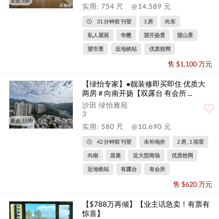
黄金, 8图
实用: 754 尺
@14,589 元
31 分钟前 刊登
3 房
向东
私人屋苑
华懋
望开扬景
望山景
望市景
近地铁站
优质校网
售 $1,100 万元
【绿怡专家】●靓装修即买即住 优质大
两房＃向南开扬【双露台 有会所 ...
沙田 绿怡雅苑
3
黄金, 15图
实用: 580 尺
@10,690 元
42 分钟前 刊登
未补地价
2 房 , 1 浴室
向南
居屋
近大型商场
优质校网
近地铁站
有露台
有会所
售 $620 万元
【$788万再倾】【业主话急卖！有票有
惊喜】