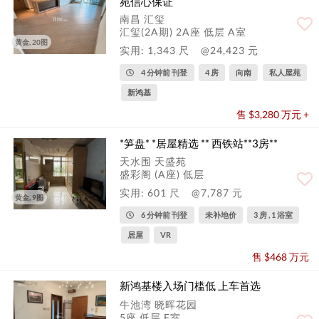
苑信心保证
南昌 汇玺
汇玺(2A期) 2A座 低层 A室
黄金, 20图
实用: 1,343 尺
@24,423 元
4 分钟前 刊登
4 房
向南
私人屋苑
新鸿基
售 $3,280 万元 +
*笋盘* *居屋精选 ** 西铁站**3房**
天水围 天盛苑
盛彩阁 (A座) 低层
实用: 601 尺
@7,787 元
黄金, 9图
6 分钟前 刊登
未补地价
3 房 , 1 浴室
居屋
VR
售 $468 万元
新鸿基楼入场门槛低 上车首选
牛池湾 晓晖花园
5座 低层 F室