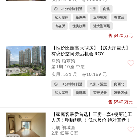
23 分钟前 刊登
1 房
向北
私人屋苑
新鸿基
近地铁站
有露台
有会所
优质校网
近大型商场
售 $420 万元
【性价比最高 大两房】【房大厅巨大】
有议价空间 最后机会 ROY ...
马湾 珀丽湾
第1期 10座 中层
黄金, 3图
实用: 531 尺
@10,169 元
31 分钟前 刊登
2 房 , 2 浴室
向西北
私人屋苑
新鸿基
望开扬景
雅致装修
售 $540 万元
【家庭客最爱首选】三房一套+梗厨连工
人房！明厕靓则！低水尺价·绝对真盘！
元朗 朗城滙
2座 低层 C室