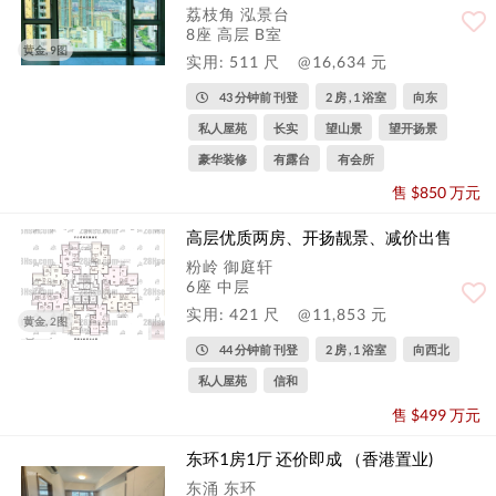
荔枝角 泓景台
8座 高层 B室
黄金, 9图
实用: 511 尺
@16,634 元
43 分钟前 刊登
2 房 , 1 浴室
向东
私人屋苑
长实
望山景
望开扬景
豪华装修
有露台
有会所
售 $850 万元
高层优质两房、开扬靓景、减价出售
粉岭 御庭轩
6座 中层
实用: 421 尺
@11,853 元
黄金, 2图
44 分钟前 刊登
2 房 , 1 浴室
向西北
私人屋苑
信和
售 $499 万元
东环1房1厅 还价即成 （香港置业)
东涌 东环