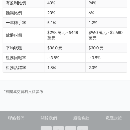
有盈利比例
40%
94%
蝕讓比例
20%
6%
一年轉手率
5.1%
1.2%
$298 萬元 - $448
$960 萬元 - $2,680
放盤叫價
萬元
萬元
平均呎租
$36.0 元
$30.0 元
租務回報率
~ 3.8%
~ 3.5%
租務活躍率
1.8%
2.3%
*有關成交資料只供參考
聯絡我們
關於我們
服務條款
私隱政策