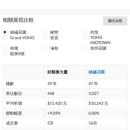
相關屋苑比較
顯示全部
錦繡花園
峻巒
尚悅
YOHO
Grand YOHO
世宙
MIDTOWN
柏瓏
溱柏
加州花園
朗屏8號
好順泰大廈
錦繡花園
樓齡
39 年
47 年
單位數目
448
5,027
平均呎價
$11,420 元
$10,243 元
變動幅度
+9.09%
0.00%
成交量
5宗
16宗