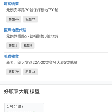
建富物業
元朗安寧路70號保輝樓地下C舖
售盤 66
租盤 21
恆輝地產代理
元朗媽橫路57號福順樓8號地舖
售盤 1
租盤 8
美聯物業
新界元朗大棠路22A-30號寶發大廈5號地舖
售盤 79
租盤 16
好順泰大廈 樓盤
1 房 ( 4間 )