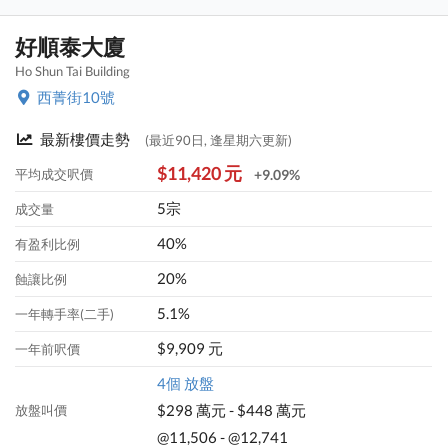
好順泰大廈
Ho Shun Tai Building
西菁街10號
最新樓價走勢
(最近90日, 逢星期六更新)
$11,420 元
平均成交呎價
+9.09%
5宗
成交量
40%
有盈利比例
20%
蝕讓比例
5.1%
一年轉手率(二手)
$9,909 元
一年前呎價
4個 放盤
$298 萬元 - $448 萬元
放盤叫價
@11,506 - @12,741