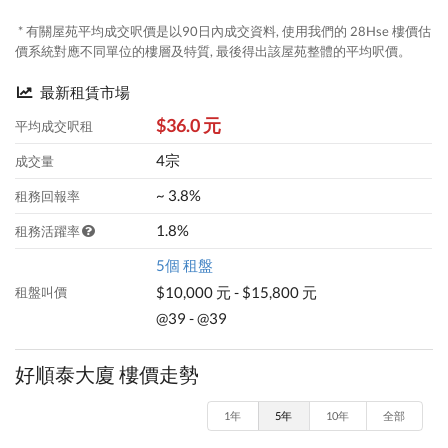
* 有關屋苑平均成交呎價是以90日內成交資料, 使用我們的 28Hse 樓價估
價系統對應不同單位的樓層及特質, 最後得出該屋苑整體的平均呎價。
最新租賃市場
$36.0 元
平均成交呎租
4宗
成交量
~ 3.8%
租務回報率
1.8%
租務活躍率
5個 租盤
$10,000 元 - $15,800 元
租盤叫價
@39 - @39
好順泰大廈 樓價走勢
1年
5年
10年
全部