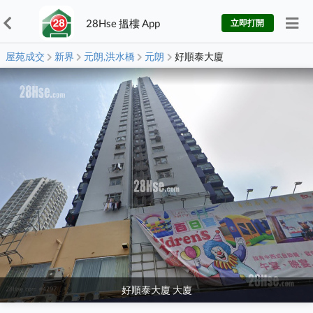
28Hse 搵樓 App
立即打開
屋苑成交
新界
元朗,洪水橋
元朗
好順泰大廈
好順泰大廈 大廈