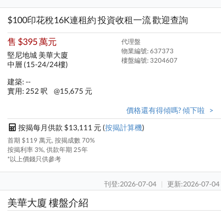
$100印花稅16K連租約 投資收租一流 歡迎查詢
售 $395 萬元
代理盤
物業編號: 637373
堅尼地城 美華大廈
樓盤編號:
3204607
中層 (15-24/24樓)
建築: --
實用: 252 呎
@15,675 元
價格還有得傾嗎? 傾下啦 >
按揭每月供款 $13,111 元 (
按揭計算機
)
首期 $119 萬元, 按揭成數 70%
按揭利率 3%, 供款年期 25年
*以上價錢只供參考
刊登:2026-07-04
|
更新:2026-07-04
美華大廈 樓盤介紹