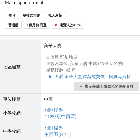
Make appointment
住宅
單幢式大廈
私人屋苑
普通盤
1 個月前 刊登
瀏覽人次#326
美華大廈
香港島 堅尼地城
座數及單位: 美華大廈 中層 (15-24/24樓)
地區屋苑
屋苑樓齡: 45 年
查看 美華大廈 屋苑成交價、圖則等資料
顯示美華大廈屋苑的更多資料
單位樓層
中層
相關樓盤
小學校網
11校網(中西區)
相關樓盤
中學校網
中西區(HK1)