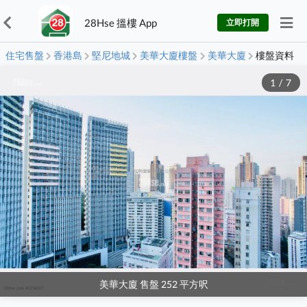
28Hse 搵樓 App
立即打開
住宅售盤
香港島
堅尼地城
美華大廈樓盤
美華大廈
樓盤資料
1
/
7
美華大廈 售盤 252 平方呎