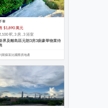
下輋
售 $1,890 萬元
2,100 呎, 3 房 , 3 浴室
新界及離島區元朗3房3廁豪華物業待
售
利斯蘇富比國際房地產