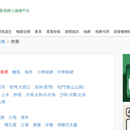
1 香港網上搵樓平台
屋苑成交
物業估價
家具
置業按揭
新聞資訊
校網
地產代理
易發樓價
水橋
村屋
新界
離島
海外
小學校網
中學校網
葵芳
荃灣,大窩口
深井(荃灣)
屯門(青山公路)
上水
粉嶺
大埔,太和,白石角
沙田,大圍,火炭
水灣
店舖
土地
海外
屋
獨立屋
公屋
唐樓
洋樓
單幢式大廈