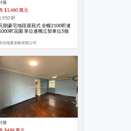
村屋
售 $1,480 萬元
1,950 呎
元朗豪宅地段屋苑式 全幢2100呎連
1000呎花園 單位連獨立契車位5個
恆信地產策略有限公司
村屋
售 $498 萬元