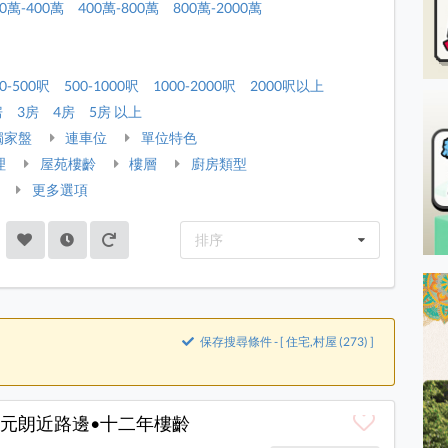
00萬-400萬
400萬-800萬
800萬-2000萬
0-500呎
500-1000呎
1000-2000呎
2000呎以上
房
3房
4房
5房 以上
獨家盤
連車位
單位特色
理
屋苑樓齡
樓層
廚房類型
更多選項
排序
保存搜尋條件 - [ 住宅,村屋 (273) ]
元朗近路邊•十二年樓齡