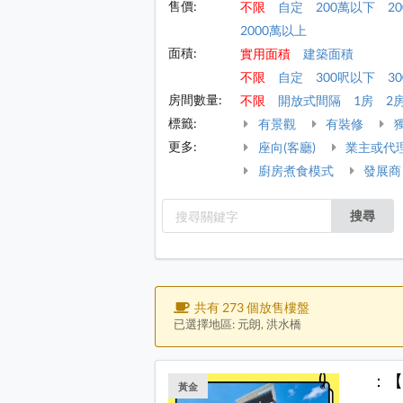
售價:
不限
自定
200萬以下
2
2000萬以上
面積:
實用面積
建築面積
不限
自定
300呎以下
30
房間數量:
不限
開放式間隔
1房
2
標籤:
有景觀
有裝修
更多:
座向(客廳)
業主或代
廚房煮食模式
發展商
搜尋
共有 273 個放售樓盤
已選擇地區: 元朗, 洪水橋
：【
黃金