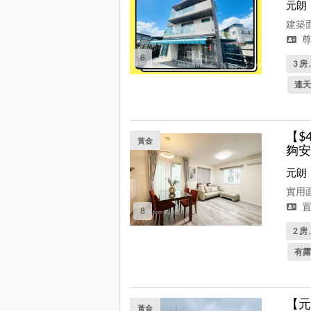
元朗
建築面
尊
8
3 房 
連天
【$
黃金
夠安
元朗
實用面
置
8
2 房 
有露
【元
黃金