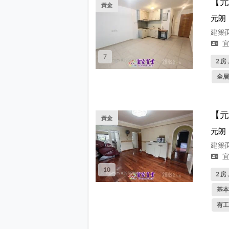
【元
黃金
元朗
建築面
宜
7
2 房 
全層
【元
黃金
元朗
建築面
宜
10
2 房 
基本
有工