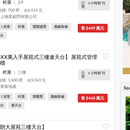
村屋
2/F
|
4 小時前 刊
登
積: 700 呎
@6,414 元
上物業顧問有限公司
, 1 浴室
村屋
望開揚景
雅緻裝修
售 $449 萬元
台
4XX萬入手屋苑式三樓連天台】 屋苑式管理
穩
村屋
三樓
|
6 小時前 刊
登
積: 1,400 呎
@3,343 元
業家地產
Sq
, 1 浴室
村屋
望園景
雅緻裝修
售 $468 萬元
台
連天台
朗大屋苑三樓天台】