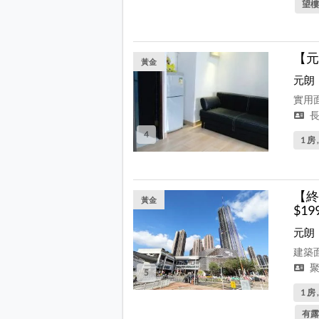
望樓
【元
黃金
元朗
實用面
長
4
1 房 
【終
黃金
$19
元朗
建築面
聚
5
1 房 
有露