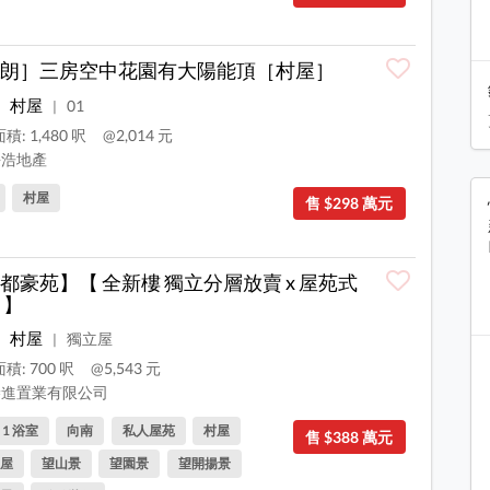
朗］三房空中花園有大陽能頂［村屋］
村屋
01
|
積: 1,480 呎
@2,014 元
浩地產
村屋
售 $298 萬元
都豪苑】【 全新樓 獨立分層放賣 x 屋苑式
 】
村屋
獨立屋
|
積: 700 呎
@5,543 元
進置業有限公司
, 1 浴室
向南
私人屋苑
村屋
售 $388 萬元
屋
望山景
望園景
望開揚景