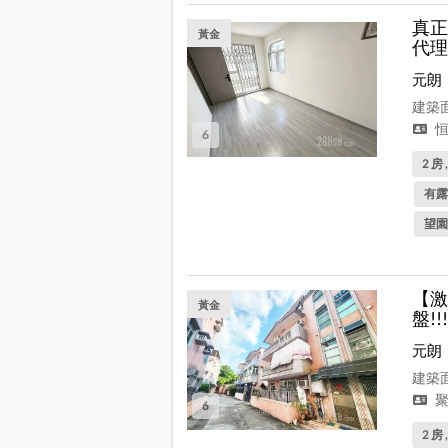
真正
黃金
代理
元朗
建築面
恒
6
2 房 
有露
望園
【激
黃金
盤!!!
元朗
建築面
聚
6
2 房 