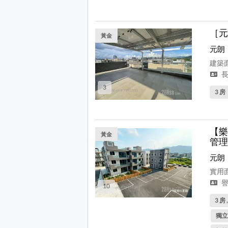
［元
黃金
元朗
建築面
長
3
3 房
【樂
黃金
管理
元朗
實用面
譽
10
3 房 
獨立