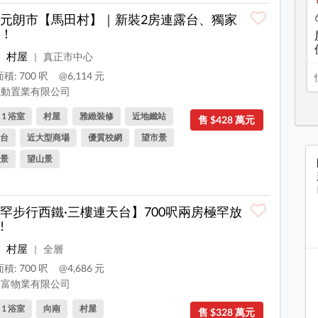
元朗市【馬田村】｜新裝2房連露台、獨家
！
村屋
真正市中心
|
積: 700 呎
@6,114 元
動置業有限公司
, 1 浴室
村屋
雅緻裝修
近地鐵站
售 $428 萬元
台
近大型商場
優質校網
望市景
景
望山景
罕步行西鐵·三樓連天台】700呎兩房極罕放
!
村屋
全層
|
積: 700 呎
@4,686 元
富物業有限公司
, 1 浴室
向南
村屋
售 $328 萬元