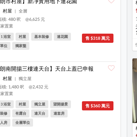
朗市村屋】新凈實用地下連花園
村屋
全層
|
積: 480 呎
@6,625 元
家置業
, 1 浴室
村屋
基本裝修
連花園
售 $318 萬元
單位
獨家盤
朗南開揚三樓連天台】天台上蓋已申報
村屋
獨立屋
|
積: 1,480 呎
@2,432 元
家置業
, 3 浴室
村屋
獨立屋
望開揚景
售 $360 萬元
裝修
有露台
連天台
連套房
人房
全層單位