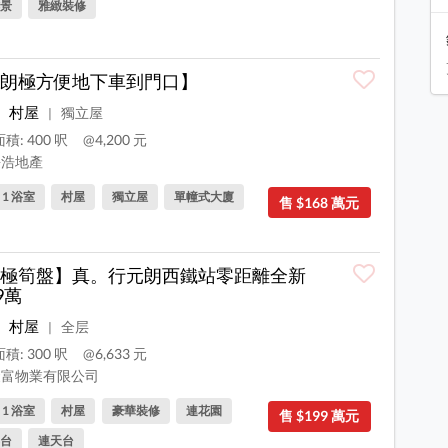
景
雅緻裝修
朗極方便地下車到門口】
村屋
獨立屋
|
積: 400 呎
@4,200 元
浩地產
, 1 浴室
村屋
獨立屋
單幢式大廈
售 $168 萬元
極筍盤】真。行元朗西鐵站零距離全新
9萬
村屋
全层
|
積: 300 呎
@6,633 元
富物業有限公司
, 1 浴室
村屋
豪華裝修
連花園
售 $199 萬元
台
連天台