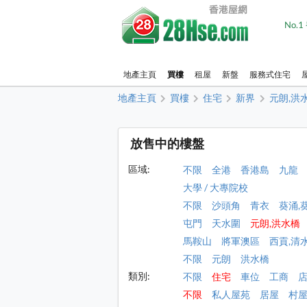
No.
地產主頁
買樓
租屋
新盤
服務式住宅
地產主頁
買樓
住宅
新界
元朗,洪
放售中的樓盤
區域:
不限
全港
香港島
九龍
大學 / 大專院校
不限
沙頭角
青衣
葵涌,
屯門
天水圍
元朗,洪水橋
馬鞍山
將軍澳區
西貢,清
不限
元朗
洪水橋
類別:
不限
住宅
車位
工商
不限
私人屋苑
居屋
村