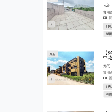
元朗
實用面
長
9
3 房 
望園
【$
黃金
中花
元朗
實用面
置
9
3 房 
有露