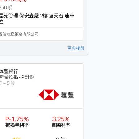
650 呎
屋苑管理 保安森嚴 2樓 連天台 連車
位
恆信地產策略有限公司
更多樓盤
匯豐銀行
新做按揭 - P 計劃
P = 5 %
P-1.75%
3.25%
按揭年利率
實際利率