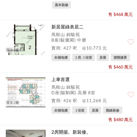
基本裝修
售 $468 萬元
新居屋綠表居二
馬鞍山 錦駿苑
B座(駿騰閣) 中層
實用: 427 呎
@10,773 元
置頂, 3圖
未補地價
2 房 , 1 浴室
居屋
望開揚景
售 $460 萬元
上車首選
馬鞍山 錦駿苑
D座(駿駒閣) 高層 8室
實用: 426 呎
@11,268 元
置頂, 2圖
未補地價
1 浴室
居屋
雅緻裝修
售 $480 萬元
2房開揚。新裝修。