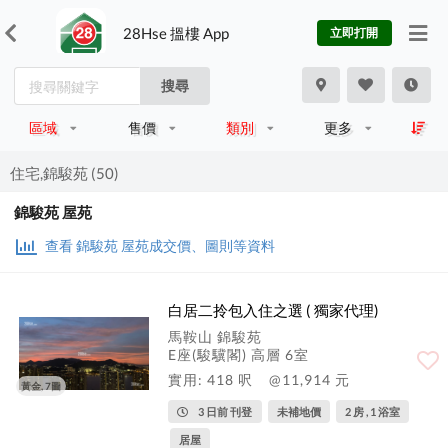
28Hse 搵樓 App
立即打開
搜尋
區域
售價
類別
更多
住宅,錦駿苑 (50)
錦駿苑 屋苑
查看 錦駿苑 屋苑成交價、圖則等資料
白居二拎包入住之選 ( 獨家代理)
馬鞍山 錦駿苑
E座(駿驥閣) 高層 6室
實用: 418 呎
@11,914 元
黃金, 7圖
3 日前 刊登
未補地價
2 房 , 1 浴室
居屋