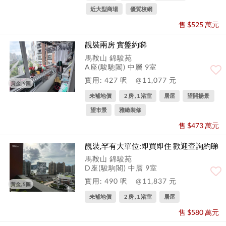
近大型商場
優質校網
售 $525 萬元
靚裝兩房 實盤約睇
馬鞍山 錦駿苑
A座(駿馳閣) 中層 9室
實用: 427 呎
@11,077 元
黃金, 9圖
未補地價
2 房 , 1 浴室
居屋
望開揚景
望市景
雅緻裝修
售 $473 萬元
靚裝,罕有大單位:即買即住 歡迎查詢約睇
馬鞍山 錦駿苑
D座(駿駒閣) 中層 9室
實用: 490 呎
@11,837 元
黃金, 5圖
未補地價
2 房 , 1 浴室
居屋
售 $580 萬元