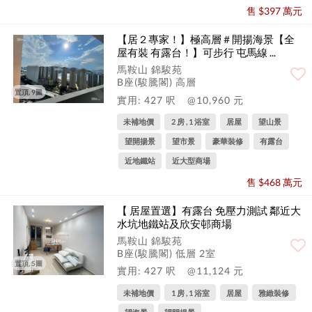
售 $397 萬元
【居２專家！】極高層＃開揚海景【全
屋有裝 有露台！】可步行 屯馬線 ...
馬鞍山 錦駿苑
B座(駿騰閣) 高層
置頂, 9圖
實用: 427 呎
@10,960 元
未補地價
2 房 , 1 浴室
居屋
望山景
望開揚景
望市景
豪華裝修
有露台
近地鐵站
近大型商場
售 $468 萬元
【 居屋置選】有露台 免壓力測試 鄰近大
水坑地鐵站及欣安邨商場
馬鞍山 錦駿苑
B座(駿騰閣) 低層 2室
置頂, 5圖
實用: 427 呎
@11,124 元
未補地價
1 房 , 1 浴室
居屋
雅緻裝修