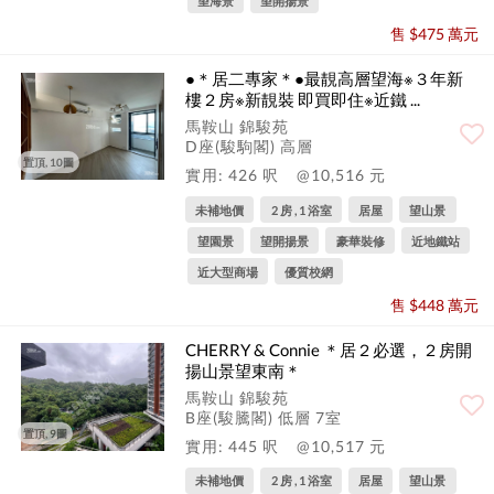
望海景
望開揚景
售 $475 萬元
●＊居二專家＊●最靚高層望海※３年新
樓２房※新靚裝 即買即住※近鐵 ...
馬鞍山 錦駿苑
D座(駿駒閣) 高層
置頂, 10圖
實用: 426 呎
@10,516 元
未補地價
2 房 , 1 浴室
居屋
望山景
望園景
望開揚景
豪華裝修
近地鐵站
近大型商場
優質校網
售 $448 萬元
CHERRY & Connie ＊居２必選，２房開
揚山景望東南＊
馬鞍山 錦駿苑
B座(駿騰閣) 低層 7室
置頂, 9圖
實用: 445 呎
@10,517 元
未補地價
2 房 , 1 浴室
居屋
望山景