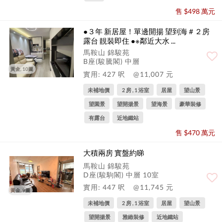
售 $498 萬元
●３年 新居屋！單邊開揚 望到海＃２房
露台 靚裝即住 ●※鄰近大水 ...
馬鞍山 錦駿苑
B座(駿騰閣) 中層
黃金, 10圖
實用: 427 呎
@11,007 元
未補地價
2 房 , 1 浴室
居屋
望山景
望園景
望開揚景
望海景
豪華裝修
有露台
近地鐵站
售 $470 萬元
大積兩房 實盤約睇
馬鞍山 錦駿苑
D座(駿駒閣) 中層 10室
實用: 447 呎
@11,745 元
黃金, 9圖
未補地價
2 房 , 1 浴室
居屋
望山景
望開揚景
雅緻裝修
近地鐵站