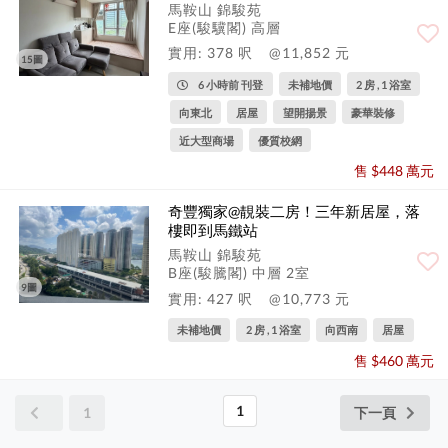
馬鞍山 錦駿苑
E座(駿驥閣) 高層
實用: 378 呎
@11,852 元
15圖
6 小時前 刊登
未補地價
2 房 , 1 浴室
向東北
居屋
望開揚景
豪華裝修
近大型商場
優質校網
售 $448 萬元
奇豐獨家@靚裝二房！三年新居屋，落
樓即到馬鐵站
馬鞍山 錦駿苑
B座(駿騰閣) 中層 2室
9圖
實用: 427 呎
@10,773 元
未補地價
2 房 , 1 浴室
向西南
居屋
售 $460 萬元
1
1
下一頁