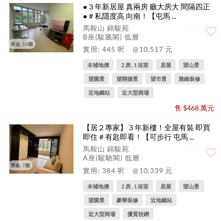
●３年新居屋 真兩房 廳大房大 間隔四正
●＃私隱度高 向南！【屯馬 ...
馬鞍山 錦駿苑
B座(駿騰閣) 低層
黃金, 14圖
實用: 445 呎
@10,517 元
未補地價
2 房 , 1 浴室
居屋
望山景
望園景
望開揚景
望市景
雅緻裝修
近地鐵站
近大型商場
售 $468 萬元
【居２專家】３年新樓！全屋有裝 即買
即住＃有匙即看！【可步行 屯馬 ...
馬鞍山 錦駿苑
A座(駿馳閣) 低層
黃金, 7圖
實用: 384 呎
@10,339 元
未補地價
2 房 , 1 浴室
居屋
望山景
望園景
豪華裝修
近地鐵站
近大型商場
優質校網