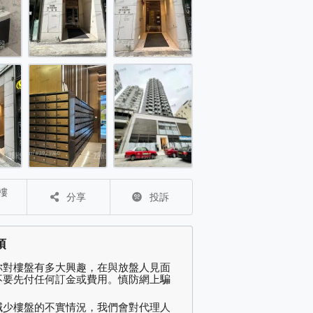
28 租盤 開放式間隔 , 1 浴室 151 平方呎
分享
投訴
項
你對樓盤有多大興趣，在與放盤人見面
不要先付任何訂金或費用。慎防網上騙
減少樓盤的不實情況，我們會對代理人