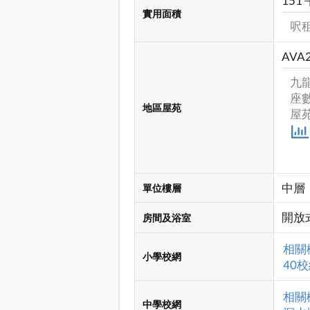
151
實用面積
呎租
AVA
九
座數
地區屋苑
屋苑
中層
單位樓層
開放
房間及浴室
相關
小學校網
40
相關
中學校網