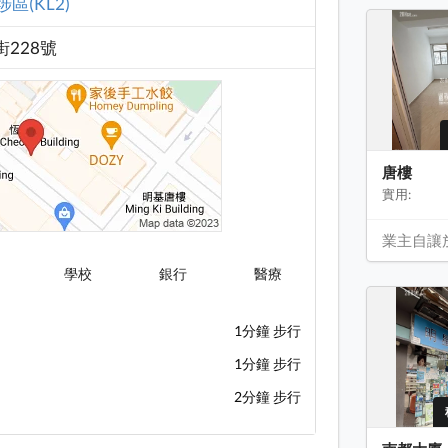
區(KL2)
街228號
唐樓
實用:
業主自讓
學校
銀行
醫療
1分鐘 步行
1分鐘 步行
2分鐘 步行