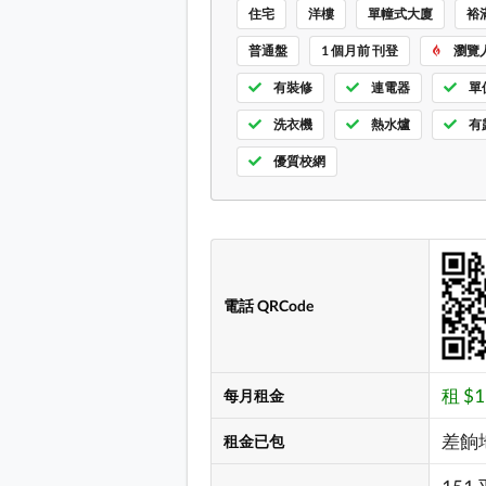
住宅
洋樓
單幢式大廈
裕
普通盤
1 個月前 刊登
瀏覽人
有裝修
連電器
單
洗衣機
熱水爐
有
優質校網
電話 QRCode
租 $1
每月租金
差餉
租金已包