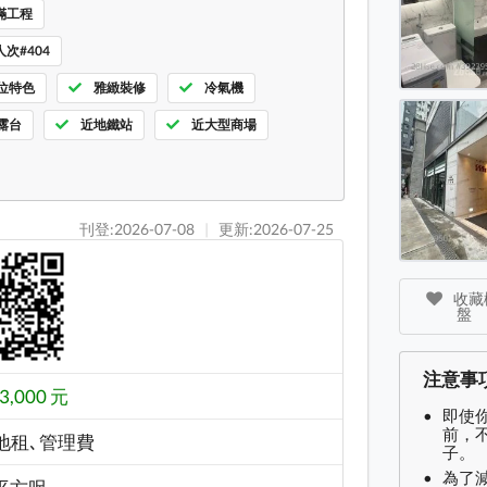
滿工程
AVA2
次#404
位特色
雅緻裝修
冷氣機
露台
近地鐵站
近大型商場
刊登:2026-07-08
|
更新:2026-07-25
收藏樓
盤
注意事
3,000 元
即使
前，
地租､管理費
子。
為了