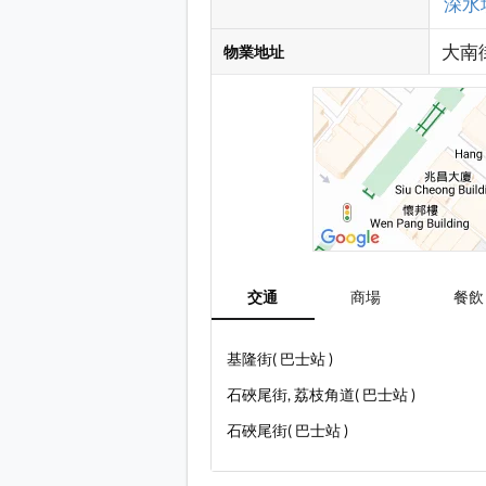
深水埗
大南
物業地址
交通
商場
餐飲
基隆街( 巴士站 )
石硤尾街, 荔枝角道( 巴士站 )
石硤尾街( 巴士站 )