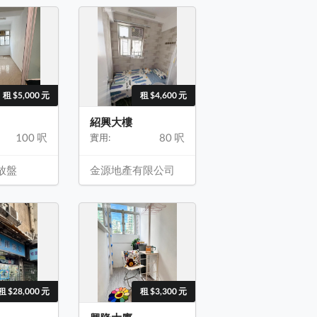
租 $5,000 元
租 $4,600 元
紹興大樓
100 呎
80 呎
實用:
放盤
金源地產有限公司
租 $28,000 元
租 $3,300 元