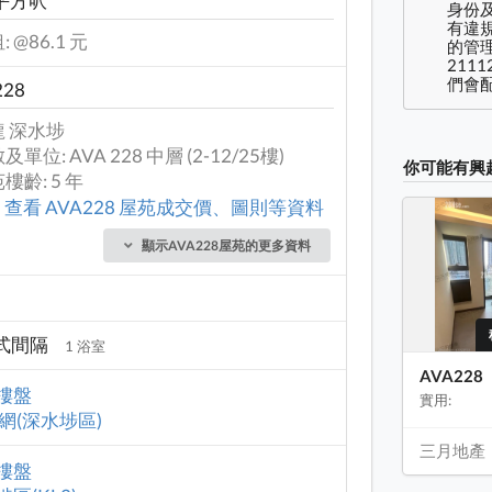
 平方呎
身份及
有違
: @86.1 元
的管理
2111
們會配
228
龍 深水埗
及單位: AVA 228 中層 (2-12/25樓)
你可能有興
樓齡: 5 年
查看 AVA228 屋苑成交價、圖則等資料
顯示AVA228屋苑的更多資料
式間隔
1 浴室
AVA228
樓盤
實用:
校網(深水埗區)
三月地產
樓盤