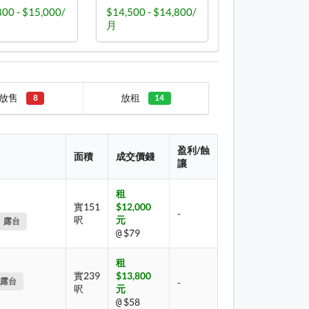
800 - $15,000/
$14,500 - $14,800/
月
放售
放租
8
14
盈利/蝕
面積
成交價錢
讓
租
實151
$12,000
-
呎
元
露台
$79
@
租
實239
$13,800
露台
-
呎
元
$58
@