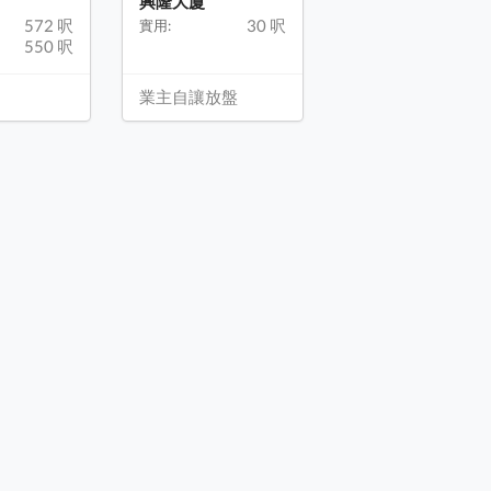
興隆大廈
572 呎
30 呎
實用:
550 呎
業主自讓放盤