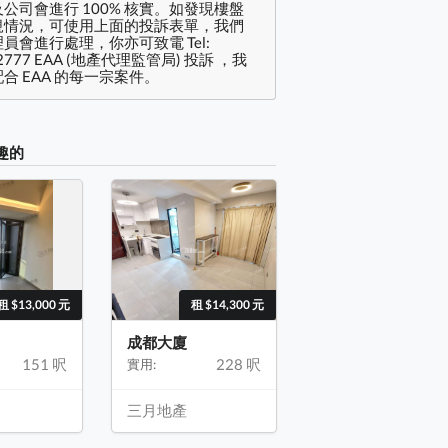
公司會進行 100% 核實。如發現樓盤
規情況，可使用上面的投訴表單，我們
員會進行處理，你亦可致電 Tel:
2777 EAA (地產代理監管局) 投訴 ，我
合 EAA 的每一宗案件。
趣的
租 $13,000 元
租 $14,300 元
成都大廈
151 呎
228 呎
實用:
三月地產