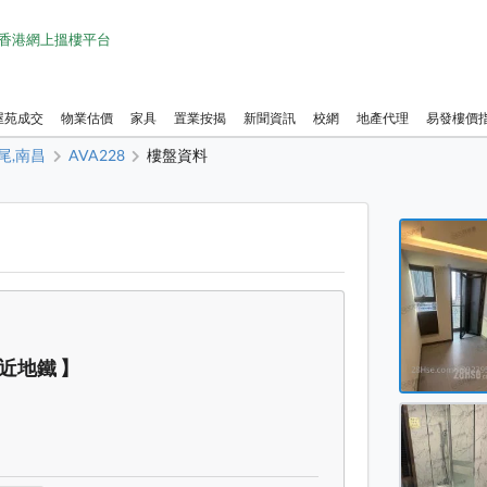
1 香港網上搵樓平台
屋苑成交
物業估價
家具
置業按揭
新聞資訊
校網
地產代理
易發樓價
尾,南昌
AVA228
樓盤資料
AVA2
AVA2
AVA2
AVA2
 近地鐵 】
AVA2
AVA2
AVA2
AVA2