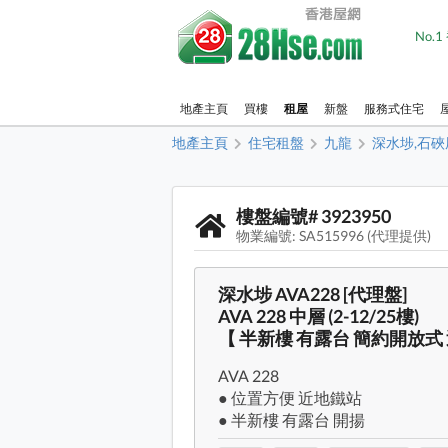
No.
地產主頁
買樓
租屋
新盤
服務式住宅
地產主頁
住宅租盤
九龍
深水埗,石硤
樓盤編號# 3923950
物業編號: SA515996 (代理提供)
深水埗 AVA228 [代理盤]
AVA 228 中層 (2-12/25樓)
【 半新樓 有露台 簡約開放式
AVA 228
● 位置方便 近地鐵站
● 半新樓 有露台 開揚