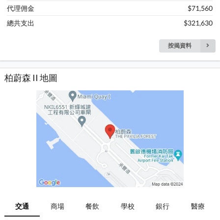
代理佣金
$71,560
總共支出
$321,630
按揭資料
柏蔚森 II 地圖
交通
商場
餐飲
學校
銀行
醫療