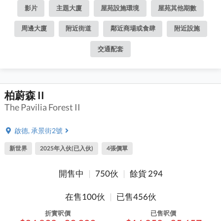
影片
主題大廈
屋苑設施環境
屋苑其他期數
周邊大廈
附近街道
鄰近商場或食肆
附近設施
交通配套
柏蔚森 II
The Pavilia Forest II
啟德, 承景街2號
新世界
2025年入伙(已入伙)
4張價單
開售中
|
750伙
|
餘貨 294
在售100伙
|
已售456伙
折實呎價
已售呎價