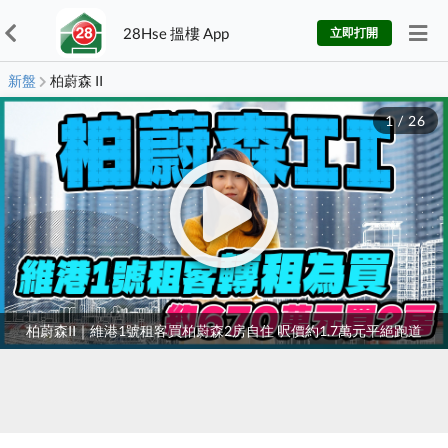
28Hse 搵樓 App
立即打開
新盤
柏蔚森 II
1
/
26
柏蔚森II｜維港1號租客買柏蔚森2房自住 呎價約1.7萬元平絕跑道