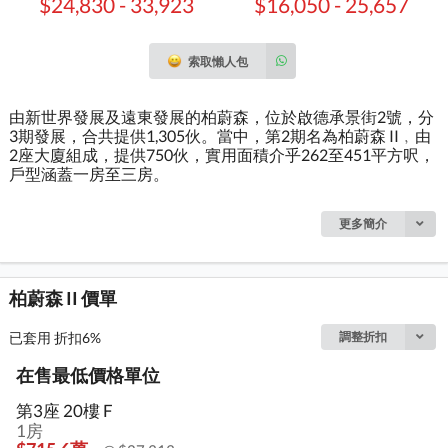
$24,830 - 33,923
$16,050 - 25,657
索取懶人包
由新世界發展及遠東發展的柏蔚森，位於啟德承景街2號，分
3期發展，合共提供1,305伙。當中，第2期名為柏蔚森 II﹐由
2座大廈組成，提供750伙，實用面積介乎262至451平方呎，
戶型涵蓋一房至三房。
更多簡介
柏蔚森 II 價單
已套用 折扣6%
調整折扣
在售最低價格單位
第3座 20樓 F
1房