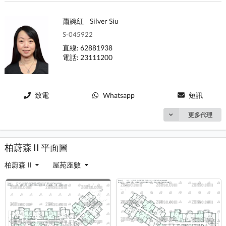
蕭婉紅
Silver Siu
S-045922
直線: 62881938
電話: 23111200
致電
Whatsapp
短訊
更多代理
柏蔚森 II 平面圖
柏蔚森 II
屋苑座數