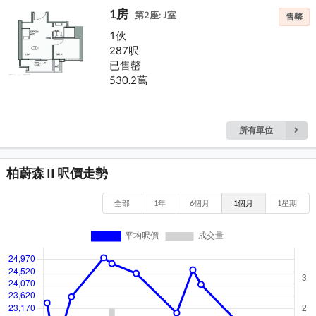
1房
第2座: J室
售罄
1伙
287呎
已售罄
530.2萬
所有單位
柏蔚森 II 呎價走勢
全部
1年
6個月
1個月
1星期