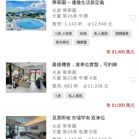
華翠園 — 優雅生活新定義
火炭 華翠園
大廈 第26座 中層
實用: 1,143 呎
@12,948 元
7圖
3 房 , 2 浴室
向南
私人屋苑
望開揚景
室內車位
獨家盤
售 $1,480 萬元
最後機會，連車位實盤，可約睇
火炭 華翠園
大廈 第23座 中層 A室
實用: 882 呎
@11,338 元
8圖
3 房
私人屋苑
售 $1,000 萬元
見票即收 市場罕有 双車位
火炭 華翠園
大廈 第24座 低層 D室