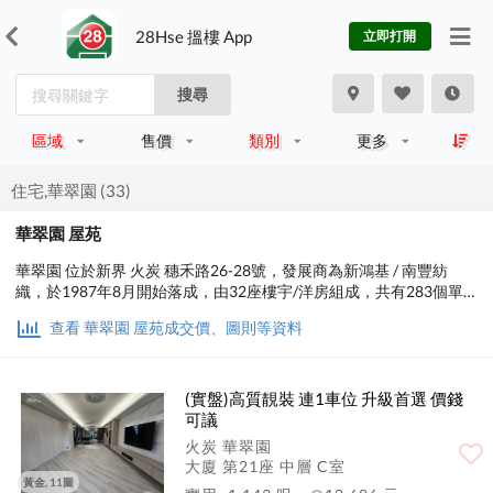
28Hse 搵樓 App
立即打開
搜尋
區域
售價
類別
更多
住宅,華翠園 (33)
華翠園 屋苑
華翠園 位於新界 火炭 穗禾路26-28號，發展商為新鴻基 / 南豐紡
織，於1987年8月開始落成，由32座樓宇/洋房組成，共有283個單
位。設有3至4房間隔，實用面積為880至1,692平方呎，屋苑內設有
查看 華翠園 屋苑成交價、圖則等資料
泳池、兒童設施、運動設施、娛樂設施、美容/保健，小學校網在91
區，中學校區在沙田。
(實盤)高質靚裝 連1車位 升級首選 價錢
可議
火炭 華翠園
大廈 第21座 中層 C室
黃金, 11圖