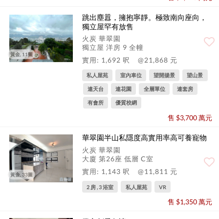
跳出塵囂，擁抱寧靜。極致南向座向，
獨立屋罕有放售
火炭 華翠園
獨立屋 洋房 9 全幢
黃金, 11圖
實用: 1,692 呎
@21,868 元
私人屋苑
室內車位
望開揚景
望山景
連天台
連花園
全層單位
連套房
有會所
優質校網
售 $3,700 萬元
華翠園半山私隱度高實用率高可養寵物
火炭 華翠園
大廈 第26座 低層 C室
實用: 1,143 呎
@11,811 元
黃金, 33圖
2 房 , 3 浴室
私人屋苑
VR
售 $1,350 萬元