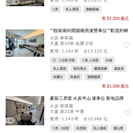
置頂, 6圖
3 房
私人屋苑
雅緻裝修
售 $1,350 萬元
**靚裝南向開揚兩房連雙車位**歡迎約睇
火炭 華翠園
大廈 第24座 低層 D室
實用: 1,143 呎
@13,123 元
9圖
2 日前 刊登
2 房 , 2 浴室
向南
私人屋苑
室內車位
優質校網
連套房
有露台
有會所
望開揚景
售 $1,500 萬元
豪裝三房套 火炭半山 連車位 新地品牌
火炭 華翠園
大廈 第21座 中層
實用: 1,143 呎
@12,686 元
11圖
3 房 , 3 浴室
向西南
私人屋苑
望山景