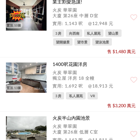
業主割愛急讓!
火炭 華翠園
大廈 第26座 中層 D室
實用: 1,143 呎
@12,948 元
置頂, 10圖
3 房
向西南
私人屋苑
望山景
望開揚景
望市景
望泳池景
售 $1,480 萬元
1400呎花園洋房
火炭 華翠園
獨立屋 洋房 18 全幢
實用: 1,692 呎
@18,913 元
置頂, 13圖
3 房
私人屋苑
VR
售 $3,200 萬元
火炭半山內園池景
火炭 華翠園
大廈 第26座 低層 C室
實用: 1,143 呎
@11,811 元