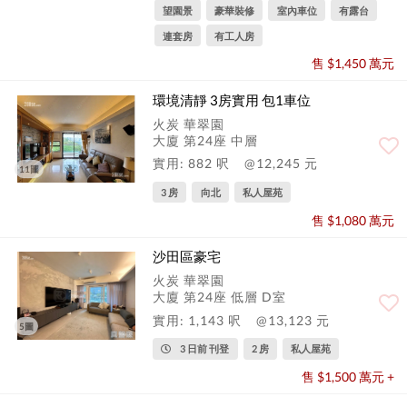
望園景
豪華裝修
室內車位
有露台
連套房
有工人房
售 $1,450 萬元
環境清靜 3房實用 包1車位
火炭 華翠園
大廈 第24座 中層
實用: 882 呎
@12,245 元
11圖
3 房
向北
私人屋苑
售 $1,080 萬元
沙田區豪宅
火炭 華翠園
大廈 第24座 低層 D室
實用: 1,143 呎
@13,123 元
5圖
3 日前 刊登
2 房
私人屋苑
售 $1,500 萬元 +