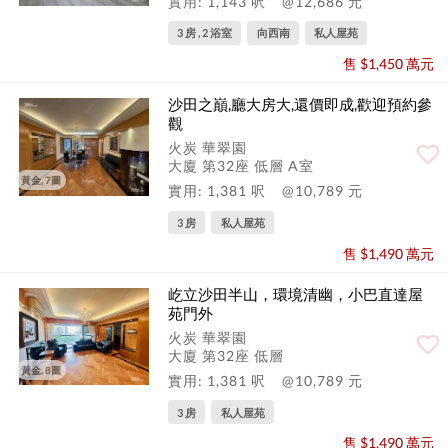
實用: 1,143 呎
@12,686 元
3 房 , 2 浴室
向西南
私人屋苑
售 $1,450 萬元
沙田之巔,廳大房大,還價即成,歡迎預約參
觀
火炭 華翠園
大廈 第32座 低層 A室
黃金, 7圖
實用: 1,381 呎
@10,789 元
3 房
私人屋苑
售 $1,490 萬元
屹立沙田半山，環境清幽，小巴直達屋
苑門外
火炭 華翠園
大廈 第32座 低層
黃金, 8圖
實用: 1,381 呎
@10,789 元
3 房
私人屋苑
售 $1,490 萬元