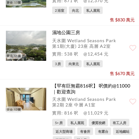
實用: 671 呎
@12,370 元
黃金, 10圖
2 浴室
向北
私人屋苑
售 $830 萬元
濕地公園三房
天水圍 Wetland Seasons Park
第1期(大廈) 23座 高層 A2室
實用: 538 呎
@12,454 元
黃金, 11圖
3 房
向東北
私人屋苑
售 $670 萬元
【罕有巨無霸816呎】 呎價約@11000
｜歡迎查詢
天水圍 Wetland Seasons Park
第2期 2座 中層 A1室
黃金, 12圖
實用: 816 呎
@11,029 元
5+ 房
私人屋苑
優質校網
有工人房
近大型商場
有會所
有露台
近地鐵站