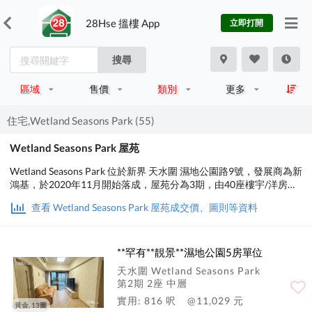
28Hse 搵樓 App
立即打開
搜尋
區域
售價
類別
更多
住宅,Wetland Seasons Park (55)
Wetland Seasons Park 屋苑
Wetland Seasons Park 位於新界 天水圍 濕地公園路9號，發展商為新
鴻基，於2020年11月開始落成，屋苑分為3期，由40座樓宇/洋房組
成，共有1,727個單位。設有1至4房間隔，實用面積為282至1,958平
查看 Wetland Seasons Park 屋苑成交價、圖則等資料
方呎，屋苑內設有會所、泳池、兒童設施、運動設施、娛樂設施、餐
飲設施、美容/保健，小學校網在72區，中學校區在元朗。
**罕有**靚景**濕地公園5房單位
天水圍 Wetland Seasons Park
第2期 2座 中層
實用: 816 呎
@11,029 元
黃金, 13圖