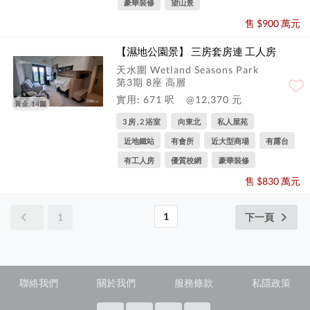
豪華裝修
望山景
售 $900 萬元
【濕地公園景】 三房套房連 工人房
天水圍 Wetland Seasons Park
第3期 8座 高層
實用: 671 呎
@12,370 元
黃金, 14圖
3 房 , 2 浴室
向東北
私人屋苑
近地鐵站
有會所
近大型商場
有露台
有工人房
優質校網
豪華裝修
售 $830 萬元
1
1
下一頁
聯絡我們
關於我們
服務條款
私隱政策