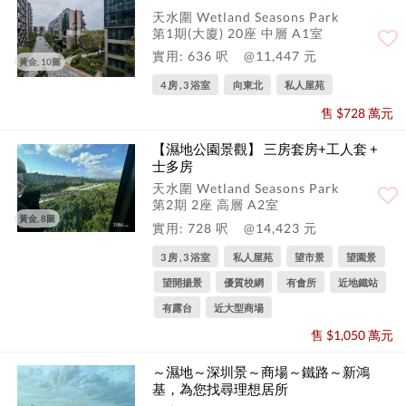
天水圍 Wetland Seasons Park
第1期(大廈) 20座 中層 A1室
實用: 636 呎
@11,447 元
黃金, 10圖
4 房 , 3 浴室
向東北
私人屋苑
售 $728 萬元
【濕地公園景觀】 三房套房+工人套 +
士多房
天水圍 Wetland Seasons Park
第2期 2座 高層 A2室
黃金, 8圖
實用: 728 呎
@14,423 元
3 房 , 3 浴室
私人屋苑
望市景
望園景
望開揚景
優質校網
有會所
近地鐵站
有露台
近大型商場
售 $1,050 萬元
～濕地～深圳景～商場～鐵路～新鴻
基，為您找尋理想居所