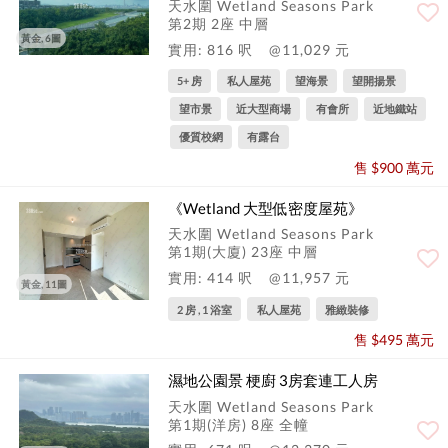
天水圍 Wetland Seasons Park
第2期 2座 中層
黃金, 6圖
實用: 816 呎
@11,029 元
5+ 房
私人屋苑
望海景
望開揚景
望市景
近大型商場
有會所
近地鐵站
優質校網
有露台
售 $900 萬元
《Wetland 大型低密度屋苑》
天水圍 Wetland Seasons Park
第1期(大廈) 23座 中層
實用: 414 呎
@11,957 元
黃金, 11圖
2 房 , 1 浴室
私人屋苑
雅緻裝修
售 $495 萬元
濕地公園景 梗廚 3房套連工人房
天水圍 Wetland Seasons Park
第1期(洋房) 8座 全幢