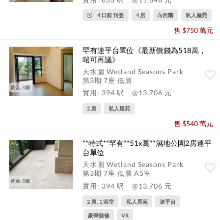
4 日前 刊登
4 房
向西南
私人屋苑
售 $750 萬元
罕有連平台單位《最新價錢為518萬，
啱可再議》
天水圍 Wetland Seasons Park
第3期 7座 低層
黃金, 8圖
實用: 394 呎
@13,706 元
2 房
私人屋苑
售 $540 萬元
**特式**罕有**51x萬**濕地公園2房連平
台單位
天水圍 Wetland Seasons Park
第3期 7座 低層 A5室
黃金, 8圖
實用: 394 呎
@13,706 元
2 房 , 1 浴室
私人屋苑
連平台
豪華裝修
VR