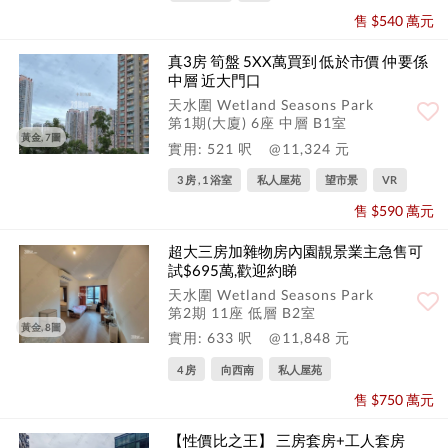
售 $540 萬元
真3房 筍盤 5XX萬買到 低於市價 仲要係
中層 近大門口
天水圍 Wetland Seasons Park
第1期(大廈) 6座 中層 B1室
黃金, 7圖
實用: 521 呎
@11,324 元
3 房 , 1 浴室
私人屋苑
望市景
VR
售 $590 萬元
️超大三房加雜物房️內園靚景業主急售可
試$695萬,歡迎約睇
天水圍 Wetland Seasons Park
第2期 11座 低層 B2室
黃金, 8圖
實用: 633 呎
@11,848 元
4 房
向西南
私人屋苑
售 $750 萬元
【性價比之王】 三房套房+工人套房