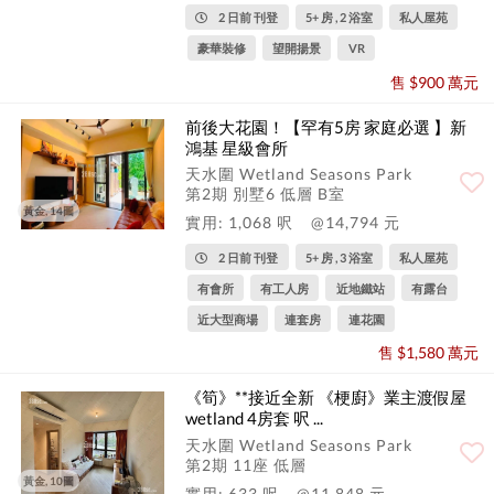
2 日前 刊登
5+ 房 , 2 浴室
私人屋苑
豪華裝修
望開揚景
VR
售 $900 萬元
前後大花園！【罕有5房 家庭必選 】新
鴻基 星級會所
天水圍 Wetland Seasons Park
第2期 別墅6 低層 B室
黃金, 14圖
實用: 1,068 呎
@14,794 元
2 日前 刊登
5+ 房 , 3 浴室
私人屋苑
有會所
有工人房
近地鐵站
有露台
近大型商場
連套房
連花園
售 $1,580 萬元
《筍》**接近全新 《梗廚》業主渡假屋
wetland 4房套 呎 ...
天水圍 Wetland Seasons Park
第2期 11座 低層
黃金, 10圖
實用: 633 呎
@11,848 元