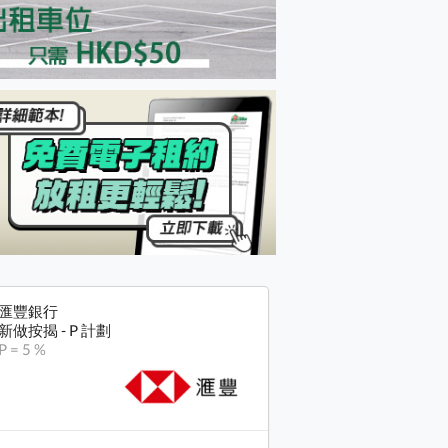
匯豐銀行
新做按揭 - P 計劃
P = 5 %