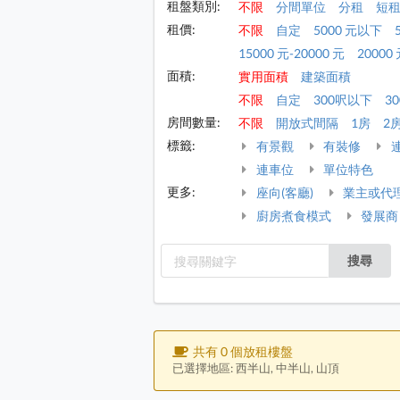
租盤類別:
不限
分間單位
分租
短
租價:
不限
自定
5000 元以下
15000 元-20000 元
20000 
面積:
實用面積
建築面積
不限
自定
300呎以下
30
房間數量:
不限
開放式間隔
1房
2
標籤:
有景觀
有裝修
連車位
單位特色
更多:
座向(客廳)
業主或代
廚房煮食模式
發展商
搜尋
共有 0 個放租樓盤
已選擇地區: 西半山, 中半山, 山頂