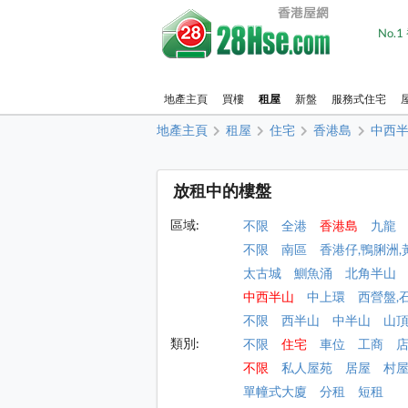
No.
地產主頁
買樓
租屋
新盤
服務式住宅
地產主頁
租屋
住宅
香港島
中西
放租中的樓盤
區域:
不限
全港
香港島
九龍
不限
南區
香港仔,鴨脷洲,
太古城
鰂魚涌
北角半山
中西半山
中上環
西營盤,
不限
西半山
中半山
山
類別:
不限
住宅
車位
工商
不限
私人屋苑
居屋
村
單幢式大廈
分租
短租