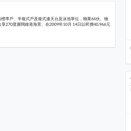
提供標準戶、半複式戶及複式連天台及泳池單位，物業66伙。物
0度廣闊維港海景。在2009年10月 14日以呎價40,966元