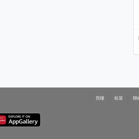
買樓
租屋
聯