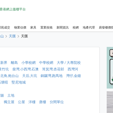
1 香港網上搵樓平台
屋苑成交
物業估價
家具
置業按揭
新聞資訊
校網
地產代理
易發樓價
半山
天匯
天匯
新界
離島
小學校網
中學校網
大學 / 大專院校
黃竹坑
柴灣,小西灣,石澳
筲箕灣,杏花邨
西灣河
北角,炮台山
天后,大坑
銅鑼灣,跑馬地
灣仔,金鐘
石塘咀
堅尼地城
頂
店舖
土地
屋
獨立屋
公屋
洋樓
唐樓
分間單位