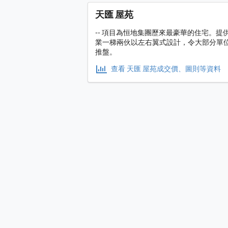
天匯 屋苑
-- 項目為恒地集團歷來最豪華的住宅。
業一梯兩伙以左右翼式設計，令大部分單位享27
推盤。
查看 天匯 屋苑成交價、圖則等資料