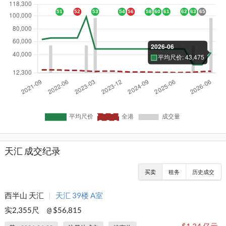
天汇 成交纪录
买卖
租务
历史成交
西半山 天汇
|
天汇 39楼 A室
实2,355尺
$56,815
@
$1.34 亿元