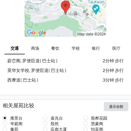
交通
商场
餐饮
学校
银行
医疗
蔚峦阁, 罗便臣道( 巴士站 )
2分钟 步行
英华女学校, 罗便臣道( 巴士站 )
2分钟 步行
西摩道( 巴士站 )
3分钟 步行
相关屋苑比较
显示全部
雍景台
嘉兆台
殷桦花园
华庭阁
殷然
慧豪阁
豫苑
应彪大厦
怡富阁