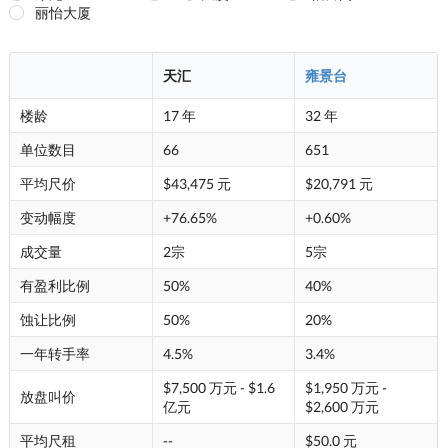
丽怡大厦
天汇
雍景台
楼龄
17 年
32 年
单位数目
66
651
平均尺价
$43,475 元
$20,791 元
变动幅度
+76.65%
+0.60%
成交量
2宗
5宗
有盈利比例
50%
40%
蚀让比例
50%
20%
一年转手率
4.5%
3.4%
$7,500 万元 - $1.6
$1,950 万元 -
放盘叫价
亿元
$2,600 万元
平均尺租
--
$50.0 元