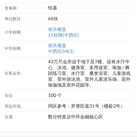
恒基
发展商:
66伙
单位数目:
相关楼盘
小学校网:
11校网(中西区)
相关楼盘
中学校网:
中西区(HK1)
43万尺会所设于地下及7楼。设有水疗中
心、泳池、健身室、多用途室、瑜伽 / 舞
蹈练习室、水疗室、桑拿浴室、儿童游戏
住客会所:
室、室外游泳池、室外儿童游乐场、室外
瑜伽场及室外花园等。
100 个
车位:
同区参考：罗便臣道31号（楼龄2年）
周边环境:
数分钟直达中环金融核心区
交通: