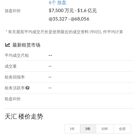
6个 放盘
$7,500 万元 - $1.6 亿元
放盘叫价
@35,327 - @68,056
* 有关屋苑平均成交尺价是使用最近的成交资料 (90日), 作平均计算
最新租赁市场
--
平均成交尺租
--
成交量
--
租务回报率
--
租务活跃率
租盘叫价
天汇 楼价走势
1年
5年
10年
全部