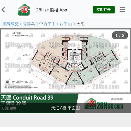
28Hse 搵楼 App
立即打开
屋苑成交
香港岛
中西半山
西半山
天汇
1
/
2
天汇 8楼 平面图