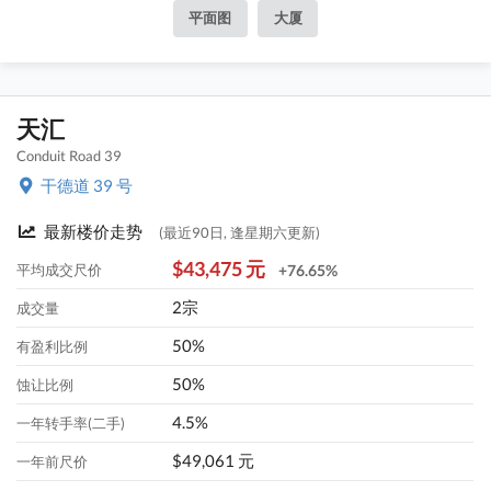
平面图
大厦
天汇
Conduit Road 39
干德道 39 号
最新楼价走势
(最近90日, 逢星期六更新)
$43,475 元
平均成交尺价
+76.65%
2宗
成交量
50%
有盈利比例
50%
蚀让比例
4.5%
一年转手率(二手)
$49,061 元
一年前尺价