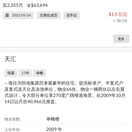
实2,355尺
$63,694
@
$1.5 亿元
2021-05-24
注册处成交
连车位
+ 38.5%
更多
天汇
恒基
17年
单幢
-- 项目为恒地集团历来最豪华的住宅。提供标准户、半复式户
及复式连天台及泳池单位，物业66伙。物业一梯两伙以左右翼
式设计，令大部分单位享270度广阔维港海景。在2009年10月
14日以尺价40,966元推盘。
单幢楼
物业座数:
2009 年
入伙年份: