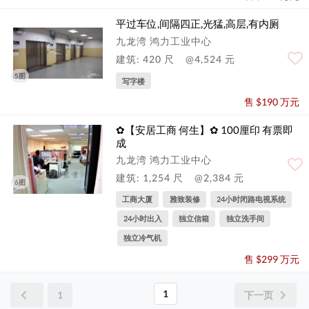
平过车位,间隔四正,光猛,高层,有内厕
九龙湾 鸿力工业中心
建筑: 420 尺
@4,524 元
5图
写字楼
售 $190 万元
✿【安居工商 何生】✿ 100厘印 有票即
成
九龙湾 鸿力工业中心
建筑: 1,254 尺
@2,384 元
6图
工商大厦
雅致装修
24小时闭路电视系统
24小时出入
独立信箱
独立洗手间
独立冷气机
售 $299 万元
1
1
下一页