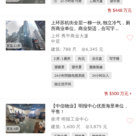
22 小时前 刊登
工商大厦
望市景
售 $448 万元
上环苏杭街全层一梯一伙, 独立冷气，厕
所商业单位。商业契适，合写字 ...
上环 秀平商业大厦
中层
置顶, 13图
建筑: 788 尺
@6,345 元
2 房 , 1 厕所
向北
业主盘
写字楼
望楼景
望市景
雅致装修
24小时闭路电视系统
24小时出入
独立洗手间
售 $500 万元 +
【中信物业】明报中心优质海景单位，
平售！
柴湾 明报工业中心
建筑: 1,600 尺
@3,875 元
置顶, 8图