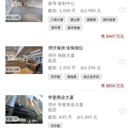
柴湾 港利中心
建筑: 1,500 尺
@2,980 元
置顶, 11图
工商大厦
望山景
望园景
望开扬景
望市景
基本装修
售 $447 万元
湾仔海傍 珍珠细位
湾仔 海联大厦
低层
建筑: 1,350 尺
@6,296 元
置顶, 14图
写字楼
望海景
独立洗手间
售 $850 万元
华斐商业大厦
湾仔 华斐商业大厦
低层
建筑: 835 尺
@5,389 元
置顶, 1图
写字楼