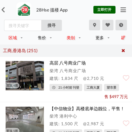
28Hse 搵楼 App
立即打开
搜寻
区域
售价
类别
更多
工商,香港岛 (251)
高层 八号商业广场
柴湾 八号商业广场
建筑: 1,834 尺
@2,710 元
置顶, 4图
21 小时前 刊登
工商大厦
望市景
售 $497 万元
【中信物业】高楼底单边靓位，平售！
柴湾 港利中心
建筑: 1,500 尺
@2,987 元
置顶, 5图