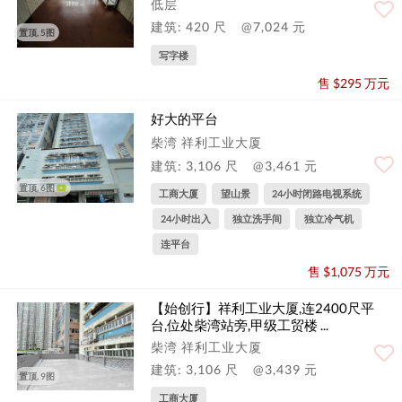
低层
建筑: 420 尺
@7,024 元
置顶, 5图
写字楼
售 $295 万元
好大的平台
柴湾 祥利工业大厦
建筑: 3,106 尺
@3,461 元
置顶, 6图
工商大厦
望山景
24小时闭路电视系统
24小时出入
独立洗手间
独立冷气机
连平台
售 $1,075 万元
【始创行】祥利工业大厦,连2400尺平
台,位处柴湾站旁,甲级工贸楼 ...
柴湾 祥利工业大厦
建筑: 3,106 尺
@3,439 元
置顶, 9图
工商大厦