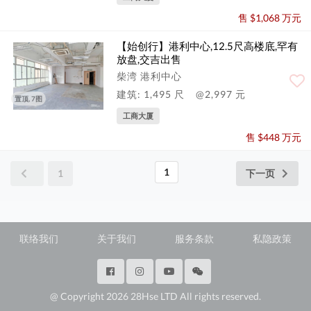
售 $1,068 万元
【始创行】港利中心,12.5尺高楼底,罕有
放盘,交吉出售
柴湾 港利中心
建筑: 1,495 尺
@2,997 元
置顶, 7图
工商大厦
售 $448 万元
1
1
下一页
联络我们
关于我们
服务条款
私隐政策
@ Copyright 2026 28Hse LTD All rights reserved.