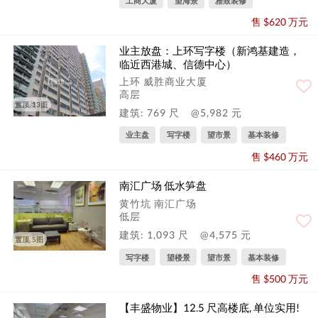
工商大厦
望海景
雅致装修
售 $620 万元
业主放盘：上环写字楼（新鸿基建造，
临近西港城、信德中心）
上环 威胜商业大厦
高层
置顶, 13图
建筑: 769 尺
@5,982 元
业主盘
写字楼
望市景
基本装修
售 $460 万元
南汇广场 低水笋盘
黄竹坑 南汇广场
低层
建筑: 1,093 尺
@4,575 元
置顶, 5图
写字楼
望楼景
望市景
基本装修
售 $500 万元
【丰盛物业】12.5 尺高楼底, 单位实用!