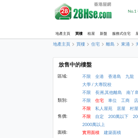
No.
地產主頁
買樓
租屋
新盤
服務式住宅
地產主頁
買樓
住宅
離島
東涌
放售中的樓盤
區域:
不限
全港
香港島
九龍
大學 / 大專院校
不限
長洲,其他離島
南丫
類別:
不限
住宅
車位
工商
不限
私人屋苑
居屋
村
售價:
不限
自定
200萬以下
2
2000萬以上
面積:
實用面積
建築面積