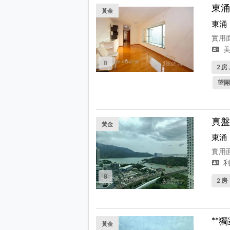
東涌
黃金
東涌
實用面
美
8
2 房 
望開
真盤
黃金
東涌
實用面
利
8
2 房
**
黃金