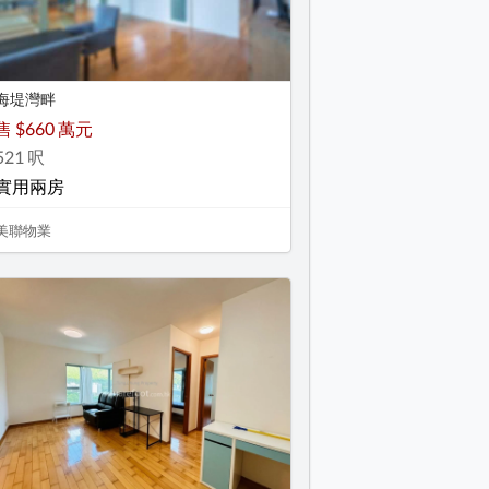
海堤灣畔
售 $660 萬元
521 呎
實用兩房
美聯物業