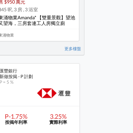
售 $950 萬元
845 呎, 3 房 , 3 浴室
東涌物業Amanda* 【雙重景觀】望池
又望海，三房套連工人房獨立廁
東涌物業
更多樓盤
匯豐銀行
新做按揭 - P 計劃
P = 5 %
P-1.75%
3.25%
按揭年利率
實際利率