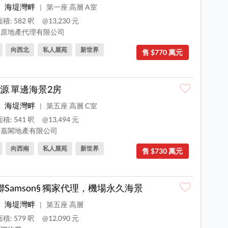
海堤灣畔
第一座 高層 A室
|
積: 582 呎
@13,230 元
原地產代理有限公司
向西北
私人屋苑
新世界
售 $770 萬元
源 單邊海景2房
海堤灣畔
第五座 高層 C室
|
積: 541 呎
@13,494 元
嘉閣地產有限公司
向西南
私人屋苑
新世界
售 $730 萬元
聯Samson§ 獨家代理，機場永久海景
海堤灣畔
第五座 高層
|
積: 579 呎
@12,090 元