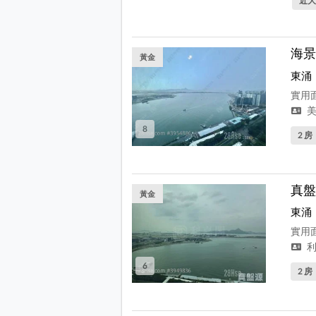
近大
海景
黃金
東涌
實用面
美
8
2 房
真盤
黃金
東涌
實用面
利
6
2 房