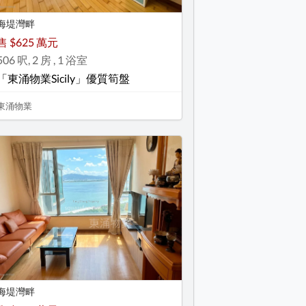
海堤灣畔
售 $625 萬元
506 呎, 2 房 , 1 浴室
「東涌物業Sicily」優質筍盤
東涌物業
海堤灣畔