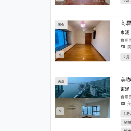
3 房
高層
黃金
東涌
實用面
美
6
2 房
美聯
黃金
東涌
實用面
美
9
2 房 
望開