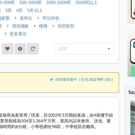
0-500呎
500-1000呎
1000-2000呎
2000呎以上
房
3房
4房
5房 以上
獨家盤
連車位
單位特色
理
屋苑樓齡
樓層
廚房類型
更多選項
排序
保存搜尋條件 - [ 住宅,海堤灣畔 (38) ]
Sq
發展商為新世界 / 恆基，於2002年3月開始落成，由4座樓宇組
，實用面積為504至1,364平方呎，屋苑內設有會所、泳池、運
鐵時間約8分鐘，小學校網在98區，中學校區在離島。