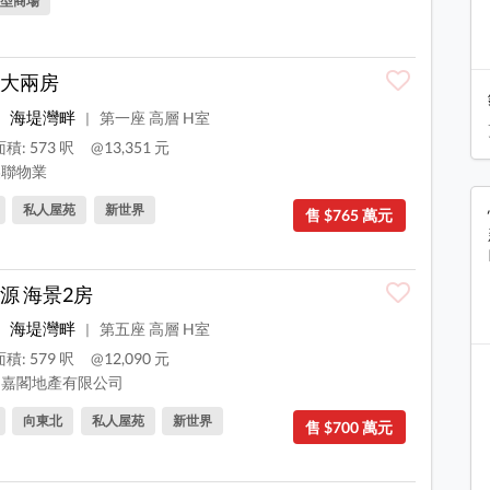
型商場
大兩房
海堤灣畔
第一座 高層 H室
|
積: 573 呎
@13,351 元
聯物業
私人屋苑
新世界
售 $765 萬元
源 海景2房
海堤灣畔
第五座 高層 H室
|
積: 579 呎
@12,090 元
嘉閣地產有限公司
向東北
私人屋苑
新世界
售 $700 萬元