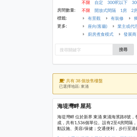
不限
自定
300呎以下
30
房間數量:
不限
開放式間隔
1房
2
標籤:
有景觀
有裝修
更多:
座向(客廳)
業主或代
廚房煮食模式
發展商
搜尋
共有 38 個放售樓盤
已選擇地區: 東涌
海堤灣畔 屋苑
海堤灣畔 位於新界 東涌 東涌海濱路8號，
成，共有1,536個單位。設有2至4房間隔
動設施、美容/保健；交通便利，步行至港