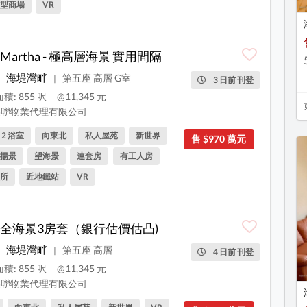
型商場
VR
Martha - 極高層海景 實用間隔
海堤灣畔
第五座 高層 G室
|
3 日前 刊登
積: 855 呎
@11,345 元
聯物業代理有限公司
, 2 浴室
向東北
私人屋苑
新世界
售 $970 萬元
揚景
望海景
連套房
有工人房
所
近地鐵站
VR
全海景3房套（銀行估價估凸)
海堤灣畔
第五座 高層
|
4 日前 刊登
積: 855 呎
@11,345 元
聯物業代理有限公司