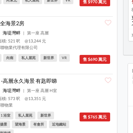
向東北
私人屋苑
新世界
VR
售 $970 萬元
全海景2房
海堤灣畔
第一座 高層
|
積: 521 呎
@13,244 元
聯物業代理有限公司
向南
私人屋苑
新世界
VR
售 $690 萬元
 -高層永久海景 有匙即睇
海堤灣畔
第一座 高層 H室
|
積: 573 呎
@13,351 元
聯物業
, 1 浴室
私人屋苑
新世界
售 $765 萬元
揚景
望海景
有會所
近地鐵站