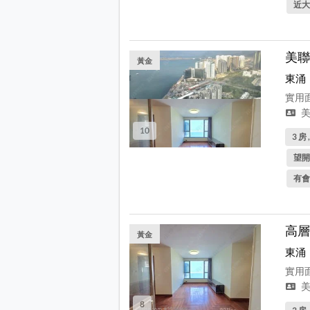
近大
美聯
黃金
東涌
實用面
美
10
3 房 
望開
有會
高層
黃金
東涌
實用面
美
8