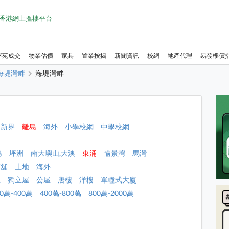
1 香港網上搵樓平台
屋苑成交
物業估價
家具
置業按揭
新聞資訊
校網
地產代理
易發樓價
海堤灣畔
海堤灣畔
新界
離島
海外
小學校網
中學校網
島
坪洲
南大嶼山,大澳
東涌
愉景灣
馬灣
店舖
土地
海外
屋
獨立屋
公屋
唐樓
洋樓
單幢式大廈
00萬-400萬
400萬-800萬
800萬-2000萬