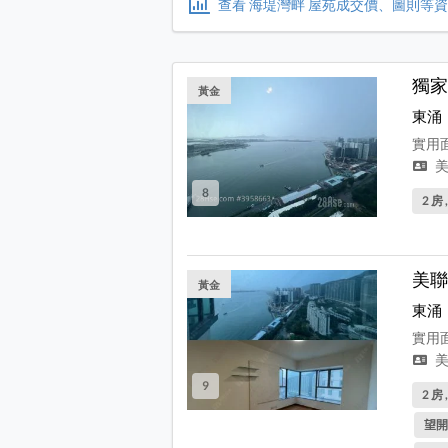
查看 海堤灣畔 屋苑成交價、圖則等
獨家
黃金
東涌
實用面
美
8
2 房 
美聯
黃金
東涌
實用面
美
9
2 房 
望開