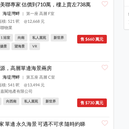
美聯專家 估價到710萬，樓上賣左738萬
海堤灣畔
第一座 高層 F室
|
積: 521 呎
@12,668 元
聯物業
, 1 浴室
向南
私人屋苑
新世界
售 $660 萬元
揚景
望海景
VR
源，高層單邊海景兩房
海堤灣畔
第五座 高層 C室
|
積: 541 呎
@13,494 元
嘉閣地產有限公司
向西南
私人屋苑
新世界
售 $730 萬元
獨家 單邊 永久海景 可遇不可求 隨時約睇