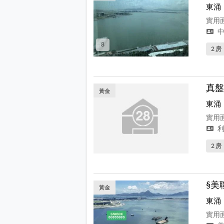
東涌
實用面
中
8
2 房
真盤
黃金
東涌
實用面
利
2 房
§美
黃金
東涌
實用面