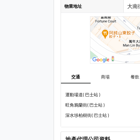
大南
物業地址
交通
商場
餐飲
運動場道( 巴士站 )
旺角鴉蘭街( 巴士站 )
深水埗柏樹街( 巴士站 )
地產代理公司資料