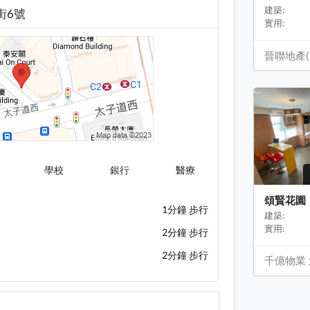
建築:
街6號
實用:
晉聯地產(
學校
銀行
醫療
頌賢花園
1分鐘 步行
建築:
實用:
2分鐘 步行
2分鐘 步行
千億物業