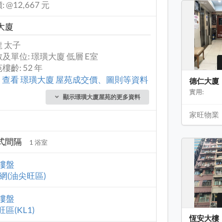
: @12,667 元
大廈
 太子
及單位: 璟璜大廈 低層 E室
樓齡: 52 年
查看 璟璜大廈 屋苑成交價、圖則等資料
德仁大廈
實用:
顯示璟璜大廈屋苑的更多資料
家旺物業
式間隔
1 浴室
樓盤
校網(油尖旺區)
樓盤
區(KL1)
恆安大樓