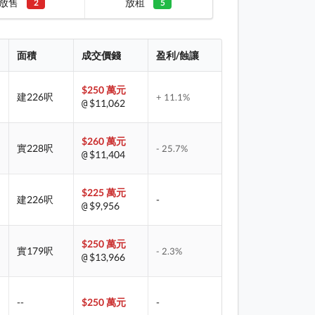
放售
放租
2
5
面積
成交價錢
盈利/蝕讓
$250 萬元
建226呎
+ 11.1%
$11,062
@
$260 萬元
實228呎
- 25.7%
$11,404
@
$225 萬元
建226呎
-
$9,956
@
$250 萬元
實179呎
- 2.3%
$13,966
@
--
$250 萬元
-