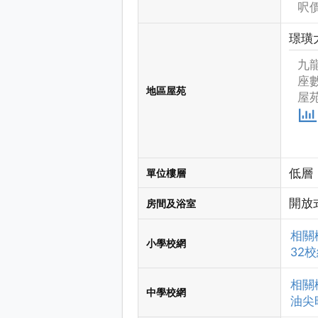
呎價
璟璜
九龍
座數
地區屋苑
屋苑
低層
單位樓層
開放
房間及浴室
相關
小學校網
32
相關
中學校網
油尖旺