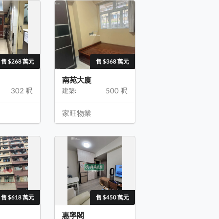
售 $268 萬元
售 $368 萬元
南苑大廈
302 呎
500 呎
建築:
家旺物業
售 $618 萬元
售 $450 萬元
惠寧閣