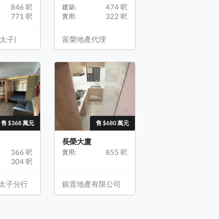
846 呎
474 呎
建築:
771 呎
322 呎
實用:
太子)
富榮地產代理
售 $368 萬元
售 $680 萬元
長榮大廈
366 呎
855 呎
實用:
304 呎
 太子分行
銀置地產有限公司