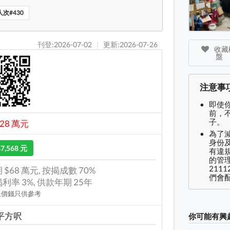
次#430
刊登:2026-07-02
|
更新:2026-07-26
收藏樓
盤
注意事
即使
前，
子。
228 萬元
為了
身份及
$7,568 元
有違
的管理
2111
 $68 萬元, 按揭成數 70%
們會配
利率 3%, 供款年期 25年
上價錢只供參考
 平方呎
你可能有興