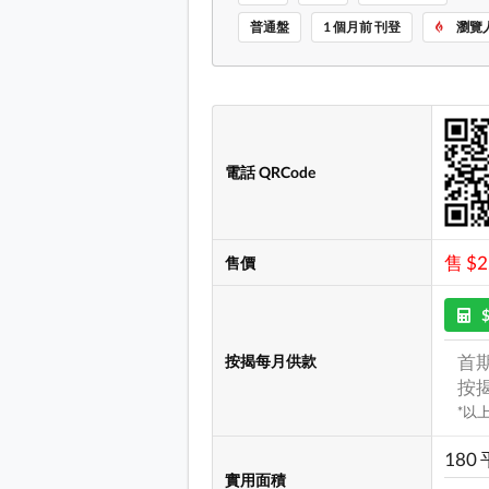
普通盤
1 個月前 刊登
瀏覽人
電話 QRCode
售 $
售價
首期
按揭每月供款
按揭
*以
180
實用面積