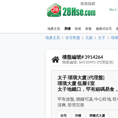
No.
地產主頁
買樓
租屋
新盤
服務式住宅
地產主頁
住宅售盤
九龍
太子
璟
樓盤編號# 3914264
物業編號: SA510491 (代理提供)
太子 璟璜大廈 [代理盤]
璟璜大廈 低層 E室
太子地鐵口，罕有細碼易食
罕有放盤, 價錢可議, 中心旺地, 旺
清爽, 管理完善
住宅
洋樓
單幢式大廈