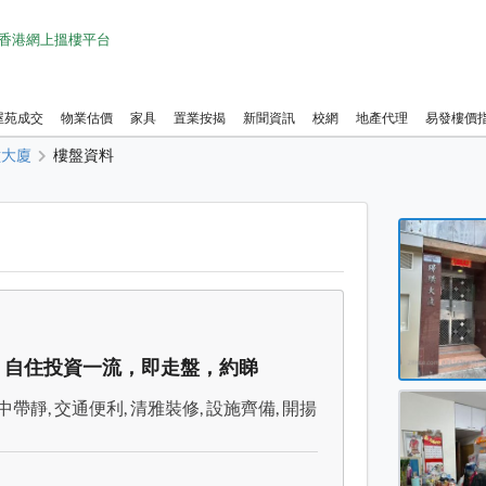
1 香港網上搵樓平台
屋苑成交
物業估價
家具
置業按揭
新聞資訊
校網
地產代理
易發樓價
璜大廈
樓盤資料
璟璜大
璟璜大
璟璜大
璟璜大
，自住投資一流，即走盤，約睇
璟璜大
中帶靜, 交通便利, 清雅裝修, 設施齊備, 開揚