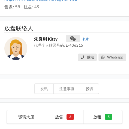
售盘: 58
租盘: 49
放盘联络人
朱良刚 Kitty
卡片
代理个人牌照号码: E-406215
致电
Whatsapp
发讯
注意事项
投诉
璟璜大厦
放售
放租
2
5