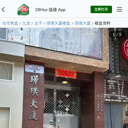
28Hse 搵楼 App
立即打开
住宅售盘
九龙
太子
璟璜大厦楼盘
璟璜大厦
楼盘资料
1
/
5