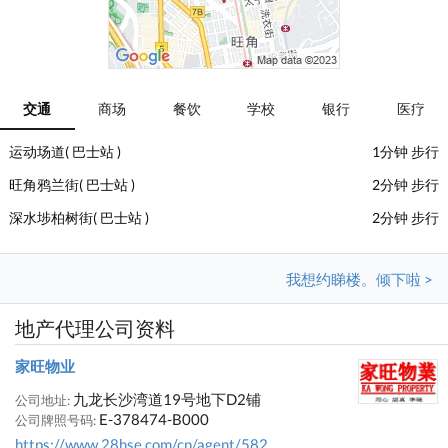
交通
商场
餐饮
学校
银行
医疗
运动场道( 巴士站 )
1分钟 步行
旺角鸦兰街( 巴士站 )
2分钟 步行
深水埗柏树街( 巴士站 )
2分钟 步行
我想约睇楼。倾下啦 >
地产代理公司资料
家旺物业
九龙长沙湾道19号地下D2铺
公司地址:
E-378474-B000
公司牌照号码:
https://www.28hse.com/cn/agent/582