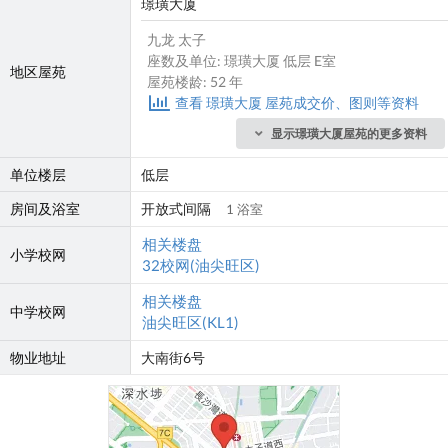
璟璜大厦
九龙 太子
座数及单位: 璟璜大厦 低层 E室
地区屋苑
屋苑楼龄: 52 年
查看 璟璜大厦 屋苑成交价、图则等资料
显示璟璜大厦屋苑的更多资料
单位楼层
低层
房间及浴室
开放式间隔
1 浴室
相关楼盘
小学校网
32校网(油尖旺区)
相关楼盘
中学校网
油尖旺区(KL1)
物业地址
大南街6号