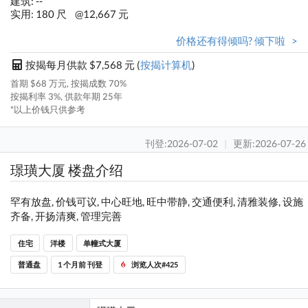
建筑: --
实用: 180 尺
@12,667 元
价格还有得倾吗? 倾下啦 >
按揭每月供款 $7,568 元 (
按揭计算机
)
首期 $68 万元, 按揭成数 70%
按揭利率 3%, 供款年期 25年
*以上价钱只供参考
刊登:2026-07-02
|
更新:2026-07-26
璟璜大厦 楼盘介绍
罕有放盘, 价钱可议, 中心旺地, 旺中带静, 交通便利, 清雅装修, 设施
齐备, 开扬清爽, 管理完善
住宅
洋楼
单幢式大厦
普通盘
1 个月前 刊登
浏览人次#425