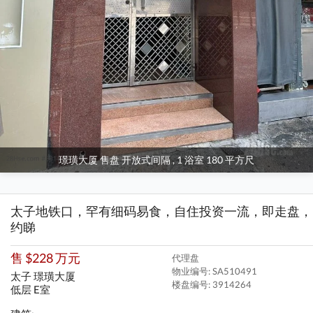
璟璜大厦 售盘 开放式间隔 , 1 浴室 180 平方尺
太子地铁口，罕有细码易食，自住投资一流，即走盘，
约睇
售 $228 万元
代理盘
物业编号: SA510491
太子 璟璜大厦
楼盘编号:
3914264
低层 E室