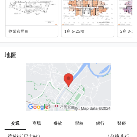
物業布局圖
1座 6-25樓
2座 3-2
地圖
交通
商場
餐飲
學校
銀行
醫療
德業街( 巴士站 )
1分鐘 步行