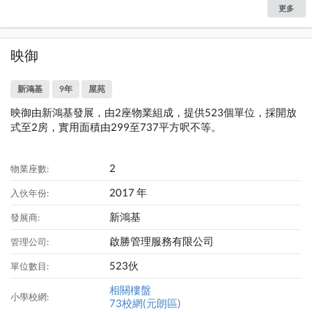
更多
映御
新鴻基
9年
屋苑
映御由新鴻基發展，由2座物業組成，提供523個單位，採開放
式至2房，實用面積由299至737平方呎不等。
2
物業座數:
2017 年
入伙年份:
新鴻基
發展商:
啟勝管理服務有限公司
管理公司:
523伙
單位數目:
相關樓盤
小學校網:
73校網(元朗區)