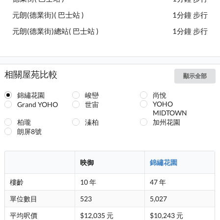
元朗(德業街)( 巴士站 )
1分鐘 步行
元朗(德業街)總站( 巴士站 )
1分鐘 步行
相關屋苑比較
顯示全部
錦繡花園
峻巒
尚悅
YOHO
Grand YOHO
世宙
MIDTOWN
柏瓏
溱柏
加州花園
朗屏8號
映御
錦繡花園
樓齡
10 年
47 年
單位數目
523
5,027
平均呎價
$12,035 元
$10,243 元