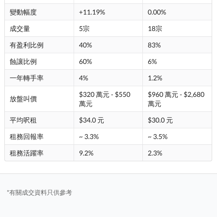
變動幅度
+11.19%
0.00%
成交量
5宗
18宗
有盈利比例
40%
83%
蝕讓比例
60%
6%
一年轉手率
4%
1.2%
$320 萬元 - $550
$960 萬元 - $2,680
放盤叫價
萬元
萬元
平均呎租
$34.0 元
$30.0 元
租務回報率
~ 3.3%
~ 3.5%
租務活躍率
9.2%
2.3%
*有關成交資料只供參考