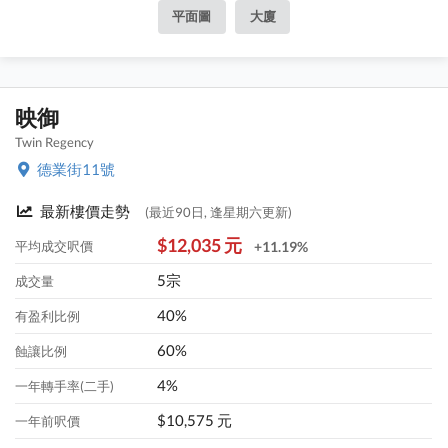
平面圖
大廈
映御
Twin Regency
德業街11號
最新樓價走勢
(最近90日, 逢星期六更新)
$12,035 元
平均成交呎價
+11.19%
5宗
成交量
40%
有盈利比例
60%
蝕讓比例
4%
一年轉手率(二手)
$10,575 元
一年前呎價