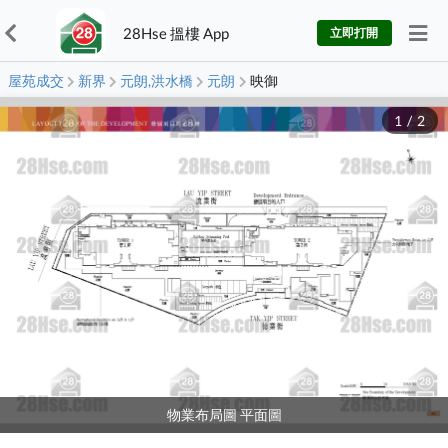
28Hse 搵樓 App
立即打開
屋苑成交
新界
元朗,洪水橋
元朗
映御
1
/
2
物業布局圖 平面圖