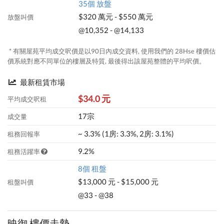
35個 放盤
$320 萬元 - $550 萬元
放盤叫價
@10,352 - @14,133
* 有關屋苑平均成交呎價是以90日內成交資料, 使用我們的 28Hse 樓價估
價系統對應不同單位的樓層及特質, 最後得出該屋苑整體的平均呎價。
最新租賃市場
$34.0 元
平均成交呎租
17宗
成交量
~ 3.3% (1房: 3.3%, 2房: 3.1%)
租務回報率
9.2%
租務活躍率
8個 租盤
$13,000 元 - $15,000 元
租盤叫價
@33 - @38
映御 樓價走勢