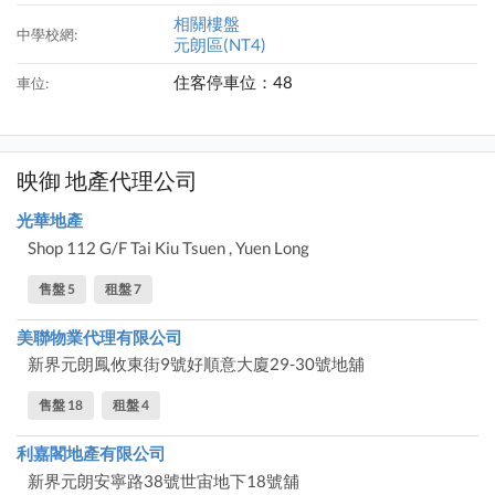
相關樓盤
中學校網:
元朗區(NT4)
住客停車位：48
車位:
映御 地產代理公司
光華地產
Shop 112 G/F Tai Kiu Tsuen , Yuen Long
售盤 5
租盤 7
美聯物業代理有限公司
新界元朗鳳攸東街9號好順意大廈29-30號地舖
售盤 18
租盤 4
利嘉閣地產有限公司
新界元朗安寧路38號世宙地下18號舖