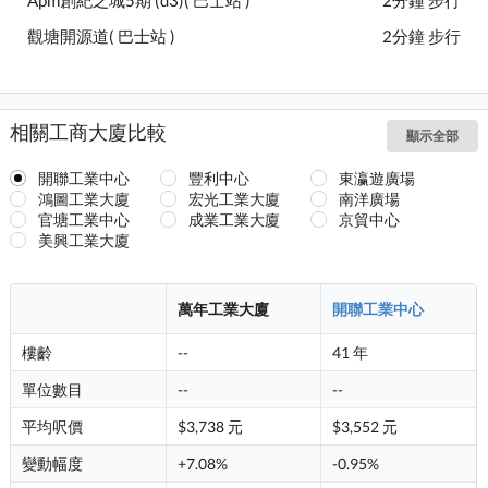
Apm創紀之城5期 (d3)( 巴士站 )
2分鐘 步行
觀塘開源道( 巴士站 )
2分鐘 步行
相關工商大廈比較
顯示全部
開聯工業中心
豐利中心
東瀛遊廣場
鴻圖工業大廈
宏光工業大廈
南洋廣場
官塘工業中心
成業工業大廈
京貿中心
美興工業大廈
萬年工業大廈
開聯工業中心
樓齡
--
41 年
單位數目
--
--
平均呎價
$3,738 元
$3,552 元
變動幅度
+7.08%
-0.95%