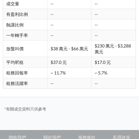
成交量
--
--
有盈利比例
--
--
蝕讓比例
--
--
一年轉手率
--
--
$230 萬元 - $3,288
放盤叫價
$38 萬元 - $66 萬元
萬元
平均呎租
$37.0 元
$17.0 元
租務回報率
~ 11.7%
~ 5.7%
租務活躍率
--
--
*有關成交資料只供參考
聯絡我們
關於我們
服務條款
私隱政策