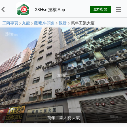
28Hse 搵樓 App
立即打開
工商專頁
九龍
觀塘,牛頭角
觀塘
萬年工業大廈
萬年工業大廈 大廈