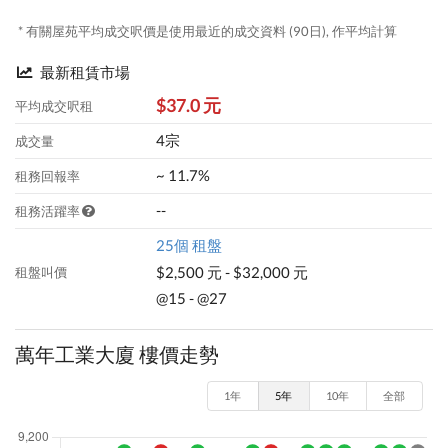
* 有關屋苑平均成交呎價是使用最近的成交資料 (90日), 作平均計算
最新租賃市場
$37.0 元
平均成交呎租
4宗
成交量
~ 11.7%
租務回報率
--
租務活躍率
25個 租盤
$2,500 元 - $32,000 元
租盤叫價
@15 - @27
萬年工業大廈 樓價走勢
1年
5年
10年
全部