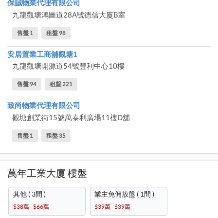
保誠物業代理有限公司
九龍觀塘鴻圖道28A號德信大廈B室
售盤 1
租盤 98
安居置業工商舖觀塘1
九龍觀塘開源道54號豐利中心10樓
售盤 94
租盤 221
致尚物業代理有限公司
觀塘創業街15號萬泰利廣場11樓D舖
售盤 1
租盤 35
萬年工業大廈 樓盤
其他 ( 3間 )
業主免佣放盤 ( 1間 )
$38萬 - $66萬
$39萬 - $39萬