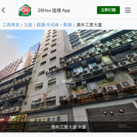
28Hse 搵樓 App
立即打開
工商專頁
九龍
觀塘,牛頭角
觀塘
萬年工業大廈
萬年工業大廈 大廈