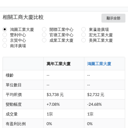
相關工商大廈比較
顯示全部
鴻圖工業大廈
開聯工業中心
東瀛遊廣場
豐利中心
官塘工業中心
宏光工業大廈
京貿中心
成業工業大廈
美興工業大廈
南洋廣場
萬年工業大廈
鴻圖工業大廈
樓齡
--
--
單位數目
--
--
平均呎價
$3,738 元
$2,732 元
變動幅度
+7.08%
-24.68%
成交量
1宗
1宗
有盈利比例
0%
0%