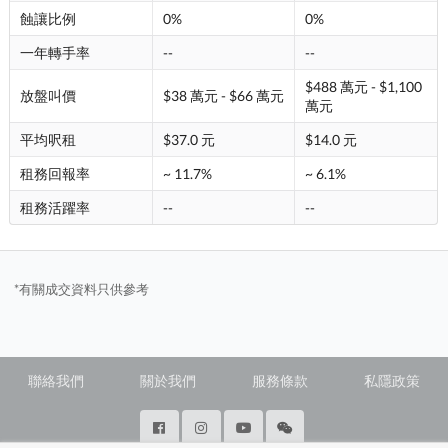
蝕讓比例
0%
0%
一年轉手率
--
--
$488 萬元 - $1,100
放盤叫價
$38 萬元 - $66 萬元
萬元
平均呎租
$37.0 元
$14.0 元
租務回報率
~ 11.7%
~ 6.1%
租務活躍率
--
--
*有關成交資料只供參考
聯絡我們
關於我們
服務條款
私隱政策