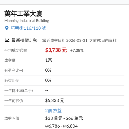
萬年工業大廈
Manning Industrial Building
巧明街116/118 號
最新樓價走勢
(最近成交日期 2026-03-31, 之前90日內資料)
$3,738 元
平均成交呎價
+7.08%
1宗
成交量
0%
有盈利比例
0%
蝕讓比例
--
一年轉手率(二手)
$5,333 元
一年前呎價
2個 放盤
$38 萬元 - $66 萬元
放盤叫價
@6,786 - @6,804