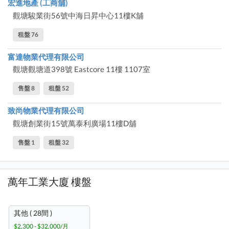
宏進地產 (工商舖)
觀塘駿業街56號中海日昇中心11樓K舖
租盤 76
富達物業代理有限公司
觀塘觀塘道398號 Eastcore 11樓 1107室
售盤 8
租盤 52
致尚物業代理有限公司
觀塘創業街15號萬泰利廣場11樓D舖
售盤 1
租盤 32
萬年工業大廈 樓盤
其他 ( 28間 )
$2,300 - $32,000/月