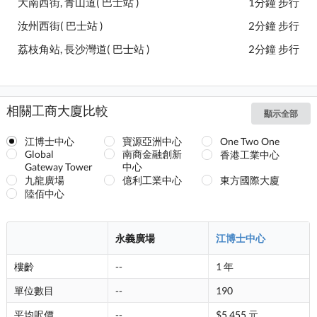
大南西街, 青山道( 巴士站 )
1分鐘 步行
汝州西街( 巴士站 )
2分鐘 步行
荔枝角站, 長沙灣道( 巴士站 )
2分鐘 步行
相關工商大廈比較
顯示全部
江博士中心
寶源亞洲中心
One Two One
Global
南商金融創新
香港工業中心
Gateway Tower
中心
九龍廣場
億利工業中心
東方國際大廈
陸佰中心
永義廣場
江博士中心
樓齡
--
1 年
單位數目
--
190
平均呎價
--
$5,455 元