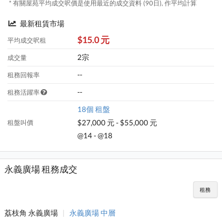
* 有關屋苑平均成交呎價是使用最近的成交資料 (90日), 作平均計算
最新租賃市場
$15.0 元
平均成交呎租
2宗
成交量
--
租務回報率
--
租務活躍率
18個 租盤
$27,000 元 - $55,000 元
租盤叫價
@14 - @18
永義廣場 租務成交
租務
荔枝角 永義廣場
|
永義廣場 中層