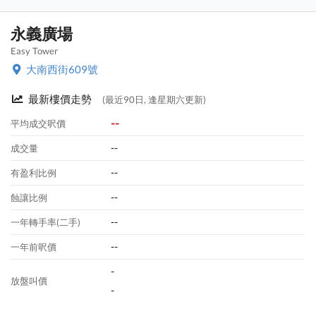
永義廣場
Easy Tower
大南西街609號
最新樓價走勢
(最近90日, 逢星期六更新)
--
平均成交呎價
--
成交量
--
有盈利比例
--
蝕讓比例
--
一年轉手率(二手)
--
一年前呎價
-
放盤叫價
-