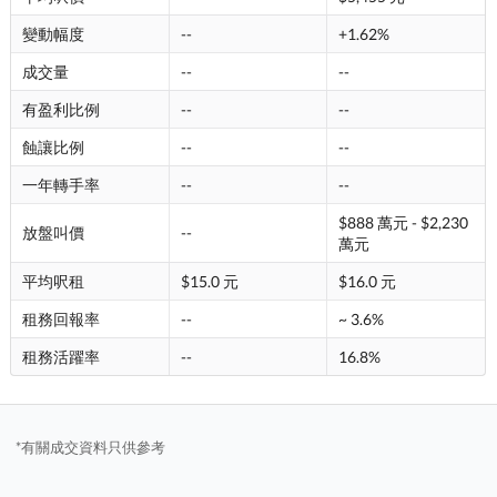
變動幅度
--
+1.62%
成交量
--
--
有盈利比例
--
--
蝕讓比例
--
--
一年轉手率
--
--
$888 萬元 - $2,230
放盤叫價
--
萬元
平均呎租
$15.0 元
$16.0 元
租務回報率
--
~ 3.6%
租務活躍率
--
16.8%
*有關成交資料只供參考