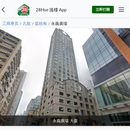
28Hse 搵樓 App
立即打開
工商專頁
九龍
荔枝角
永義廣場
永義廣場 大廈