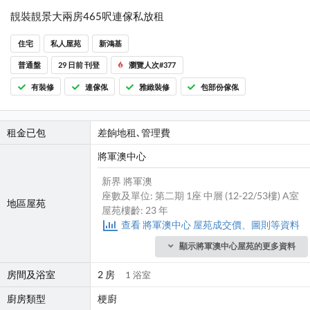
靚裝靚景大兩房465呎連傢私放租
住宅
私人屋苑
新鴻基
普通盤
29 日前 刊登
瀏覽人次#377
有裝修
連傢俬
雅緻裝修
包部份傢俬
租金已包
差餉地租､管理費
將軍澳中心
新界 將軍澳
座數及單位: 第二期 1座 中層 (12-22/53樓) A室
地區屋苑
屋苑樓齡: 23 年
查看 將軍澳中心 屋苑成交價、圖則等資料
顯示將軍澳中心屋苑的更多資料
房間及浴室
2 房
1 浴室
廚房類型
梗廚