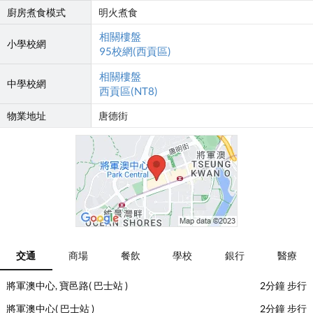
廚房煮食模式
明火煮食
相關樓盤
小學校網
95校網(西貢區)
相關樓盤
中學校網
西貢區(NT8)
物業地址
唐德街
交通
商場
餐飲
學校
銀行
醫療
將軍澳中心, 寶邑路( 巴士站 )
2分鐘 步行
將軍澳中心( 巴士站 )
2分鐘 步行