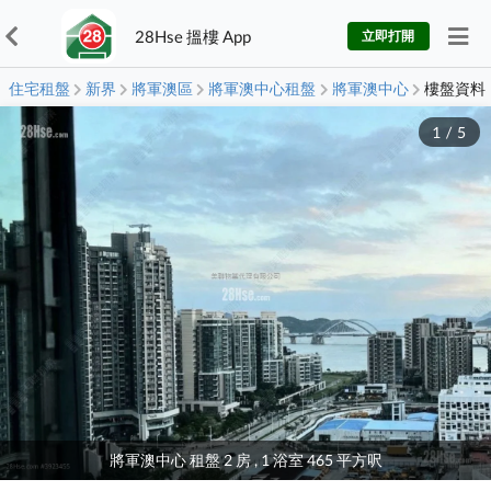
28Hse 搵樓 App
立即打開
住宅租盤
新界
將軍澳區
將軍澳中心租盤
將軍澳中心
樓盤資料
1
/
5
將軍澳中心 租盤 2 房 , 1 浴室 465 平方呎