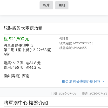
相片
圖則
靚裝靚景大兩房放租
租 $21,500 元
代理盤
物業編號: M252022768
將軍澳 將軍澳中心
樓盤編號:
3923455
第二期 1座 中層 (12-22/53樓)
A室
建築: 617 呎
@34.8 元
實用: 465 呎
@46.2 元
座向(客廳): 西南
租金還有優惠嗎? 傾下啦 >
刊登:2026-07-08
|
更新:2026-07-23
將軍澳中心 樓盤介紹