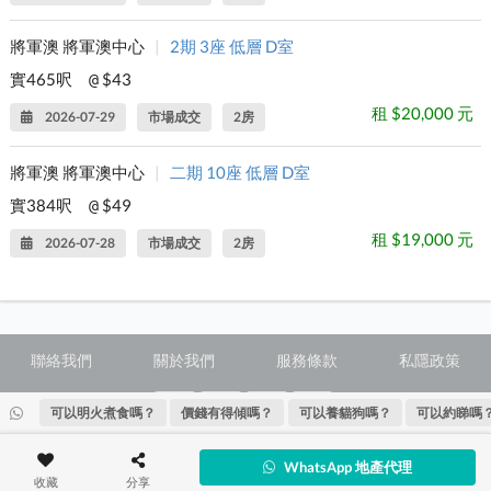
將軍澳 將軍澳中心
|
2期 3座 低層 D室
實465呎
$43
@
租 $20,000 元
2026-07-29
市場成交
2房
將軍澳 將軍澳中心
|
二期 10座 低層 D室
實384呎
$49
@
租 $19,000 元
2026-07-28
市場成交
2房
聯絡我們
關於我們
服務條款
私隱政策
可以明火煮食嗎？
價錢有得傾嗎？
可以養貓狗嗎？
可以約睇嗎
@ Copyright 2026 28Hse LTD All rights reserved.
WhatsApp 地產代理
收藏
分享