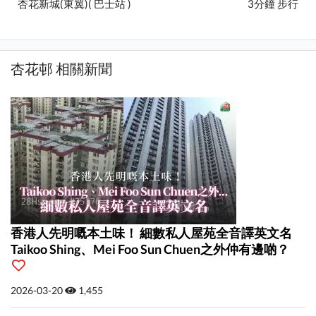
杏花新城(東翼)( 巴士站 )
3分鐘 步行
杏花邨 相關新聞
香港人先明嘅本土味！ 細數私人屋苑全音譯英文名
Taikoo Shing、Mei Foo Sun Chuen之外仲有邊啲？
2026-03-20
1,455