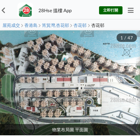
28Hse 搵樓 App
立即打開
屋苑成交
香港島
筲箕灣,杏花邨
杏花邨
杏花邨
1
/
47
物業布局圖 平面圖