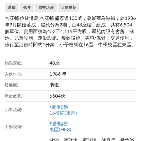
港鐵
40年
成交活躍
大型屋苑
杏花邨 位於港島 杏花邨 盛泰道100號，發展商為港鐵，於1986
年9月開始落成，屋苑分為2期，由48座樓宇組成，共有6,504
個單位。實用面積為453至1,119平方呎，屋苑內設有會所、泳
池、兒童設施、運動設施、餐飲設施、美容/保健；交通便利，
步行至港鐵時間約1分鐘，小學校網在16區，中學校區在東區。
48座
物業座數:
1986 年
入伙年份:
港鐵
發展商:
6504伙
單位數目:
相關樓盤
小學校網:
16校網(東區)
相關樓盤
中學校網:
東區(HK3)
泳池、網球場、壁球場、健身房、桑拿浴