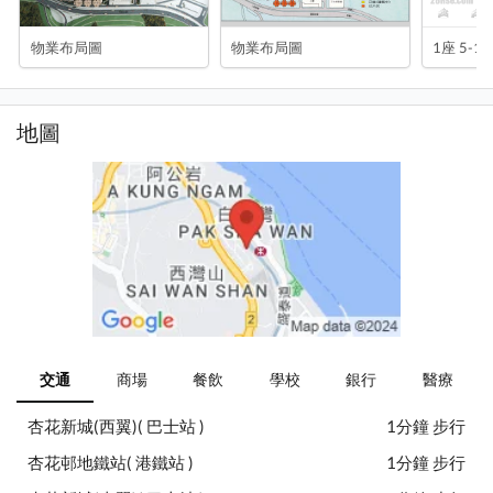
物業布局圖
物業布局圖
1座 5-1
地圖
交通
商場
餐飲
學校
銀行
醫療
杏花新城(西翼)( 巴士站 )
1分鐘 步行
杏花邨地鐵站( 港鐵站 )
1分鐘 步行