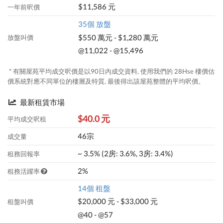
$11,586 元
一年前呎價
35個 放盤
$550 萬元 - $1,280 萬元
放盤叫價
@11,022 - @15,496
* 有關屋苑平均成交呎價是以90日內成交資料, 使用我們的 28Hse 樓價估
價系統對應不同單位的樓層及特質, 最後得出該屋苑整體的平均呎價。
最新租賃市場
$40.0 元
平均成交呎租
46宗
成交量
~ 3.5% (2房: 3.6%, 3房: 3.4%)
租務回報率
2%
租務活躍率
14個 租盤
$20,000 元 - $33,000 元
租盤叫價
@40 - @57