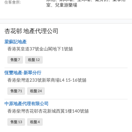
住客會所:
室、兒童游樂場
杏花邨 地產代理公司
梁蘇記地產
香港英皇道37號金山閣地下1號舖
售盤 7
租盤 12
恆豐地產-新翠分行
香港柴灣道233號新翠商場L4 15-16號舖
售盤 71
租盤 24
中原地產代理有限公司
香港柴灣杏花邨杏花新城西翼1樓140號舖
售盤 13
租盤 4