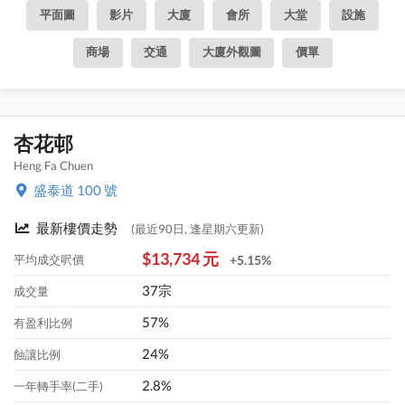
平面圖
影片
大廈
會所
大堂
設施
商場
交通
大廈外觀圖
價單
杏花邨
Heng Fa Chuen
盛泰道 100 號
最新樓價走勢
(最近90日, 逢星期六更新)
$13,734 元
平均成交呎價
+5.15%
37宗
成交量
57%
有盈利比例
24%
蝕讓比例
2.8%
一年轉手率(二手)