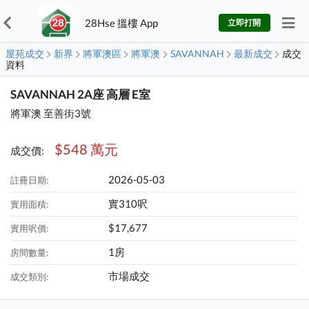
28Hse 搵樓 App
立即打開
屋苑成交
新界
將軍澳區
將軍澳
SAVANNAH
最新成交
成交
資料
SAVANNAH 2A座 高層 E室
將軍澳 至善街3號
$548 萬元
成交價:
2026-05-03
註冊日期:
實310呎
實用面積:
$17,677
實用呎價:
1房
房間數量:
市場成交
成交類別: