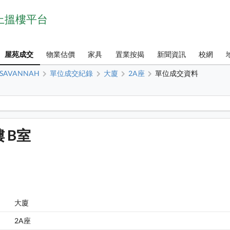
網上搵樓平台
屋苑成交
物業估價
家具
置業按揭
新聞資訊
校網
SAVANNAH
單位成交紀錄
大廈
2A座
單位成交資料
1
SAVANNAH 大廈 2A座 5樓 B室 平面圖
樓 B室
大廈
2A座