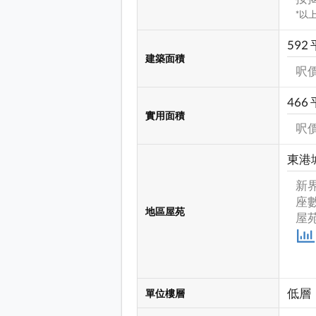
*以
592
建築面積
呎價
466
實用面積
呎價
東港
新界
座數
地區屋苑
屋苑
低層
單位樓層