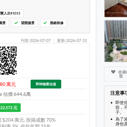
覽人次#1015
園景
望開揚景
雅緻裝修
刊登:2026-07-07
|
更新:2026-07-31
收藏樓
盤
680 萬元
即時物業估值
注意事
e 估價 644.6萬
即使
前，
$22,572 元
子。
為了
 $204 萬元, 按揭成數 70%
身份及
利率 3%, 供款年期 25年