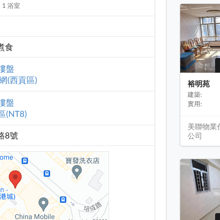
1 浴室
煮食
樓盤
網(西貢區)
裕明苑
建築:
樓盤
實用:
(NT8)
美聯物業
路8號
公司