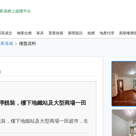
1 香港網上搵樓平台
屋苑成交
物業估價
家具
置業按揭
新聞資訊
校網
地產代理
易發樓價
東港城
樓盤資料
東港城 
)
東港城 
東港城 
東港城 
新淨靚裝，樓下地鐵站及大型商場一田
東港城 
東港城 
靚裝，樓下地鐵站及大型商場一田超巿，生
東港城 