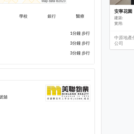
安寧花園
學校
銀行
醫療
建築:
實用:
1分鐘 步行
中原地產
公司
3分鐘 步行
3分鐘 步行
號舖