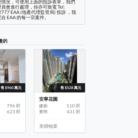
規情況，可使用上面的投訴表單，我們
員會進行處理，你亦可致電 Tel:
2777 EAA (地產代理監管局) 投訴 ，我
合 EAA 的每一宗案件。
趣的
售 $960 萬元
售 $528 萬元
安寧花園
796 呎
510 呎
建築:
623 呎
431 呎
實用:
美聯物業