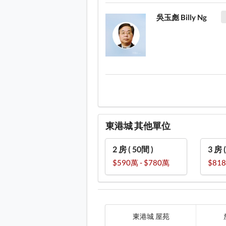
吳玉彪 Billy Ng
東港城 其他單位
2 房 ( 50間 )
3 房 
$590萬 - $780萬
$818
東港城 屋苑