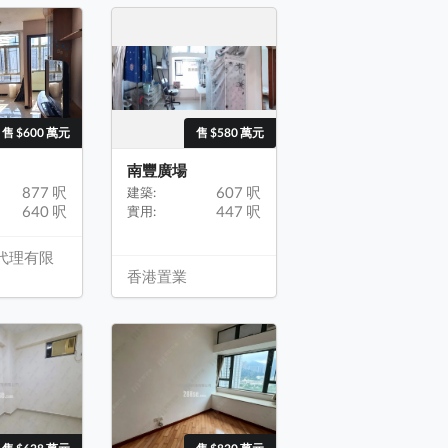
售 $600 萬元
售 $580 萬元
南豐廣場
877 呎
607 呎
建築:
640 呎
447 呎
實用:
代理有限
香港置業