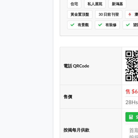
住宅
私人屋苑
新鴻基
黃金置頂盤
30 日前 刊登
瀏
有景觀
有裝修
望
電話 QRCode
售 $
售價
28Hs
首期
按揭每月供款
按揭