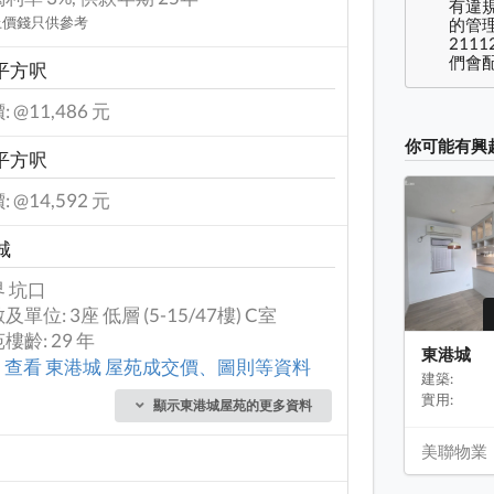
有違
上價錢只供參考
的管理
2111
們會配
 平方呎
: @11,486 元
你可能有興
 平方呎
: @14,592 元
城
 坑口
及單位: 3座 低層 (5-15/47樓) C室
樓齡: 29 年
東港城
查看 東港城 屋苑成交價、圖則等資料
建築:
實用:
顯示東港城屋苑的更多資料
美聯物業