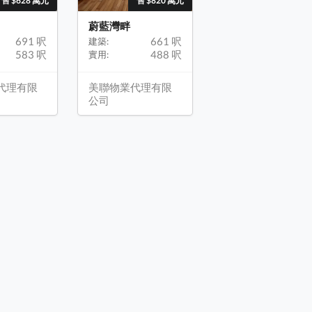
售 $628 萬元
售 $820 萬元
蔚藍灣畔
691 呎
661 呎
建築:
583 呎
488 呎
實用:
代理有限
美聯物業代理有限
公司