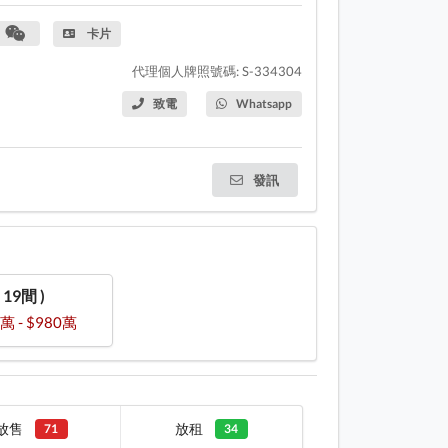
卡片
代理個人牌照號碼: S-334304
致電
Whatsapp
發訊
( 19間 )
萬 - $980萬
放售
放租
71
34