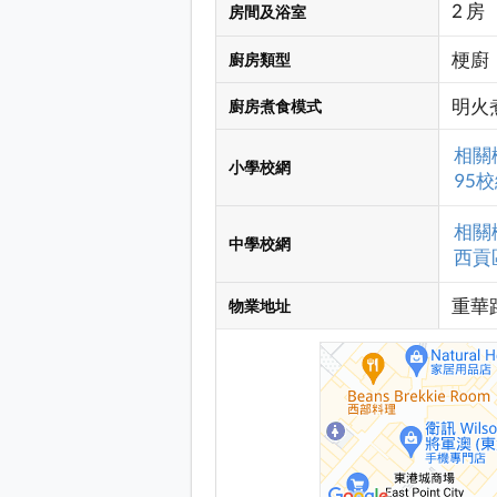
2 房
房間及浴室
梗廚
廚房類型
明火
廚房煮食模式
相關
小學校網
95校
相關
中學校網
西貢區
重華
物業地址