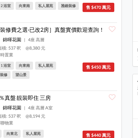
, 2 浴室
向東南
私人屋苑
雅緻裝修
售 $470 萬元
裝修費之選·已改2房］真盤實價歡迎查詢！
錦暉花園
4座 高層
|
積: 537 呎
@8,380 元
時置業
, 1 浴室
向東南
私人屋苑
售 $450 萬元
裝修
望山景
0 ％真盤 靚裝即住 三房
錦暉花園
4座 高層 A室
|
積: 537 呎
@8,194 元
聯物業
向東北
私人屋苑
售 $440 萬元