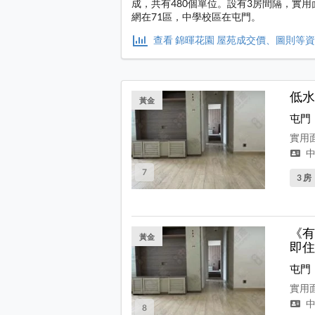
成，共有480個單位。設有3房間隔，實用
網在71區，中學校區在屯門。
查看 錦暉花園 屋苑成交價、圖則等
低水
黃金
屯門
實用面
中
7
3 房
《有
黃金
即住
屯門
實用面
中
8