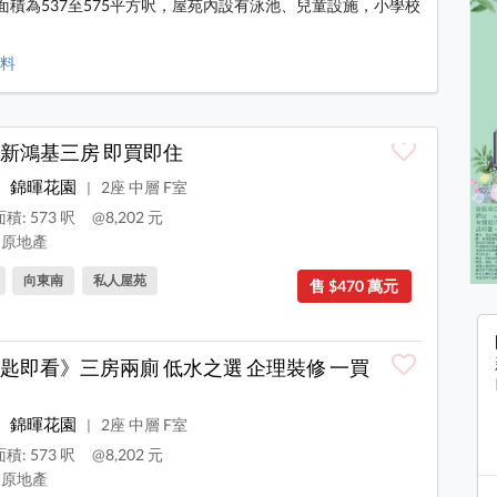
面積為537至575平方呎，屋苑內設有泳池、兒童設施，小學校
資料
新鴻基三房 即買即住
錦暉花園
2座 中層 F室
|
積: 573 呎
@8,202 元
原地產
向東南
私人屋苑
售 $470 萬元
匙即看》三房兩廁 低水之選 企理裝修 一買
錦暉花園
2座 中層 F室
|
積: 573 呎
@8,202 元
原地產