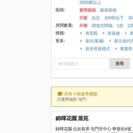
2000萬以上
面積:
實用面積
建築面積
不限
自定
300呎以下
30
房間數量:
不限
開放式間隔
1房
2
標籤:
有景觀
有裝修
更多:
座向(客廳)
業主或代
廚房煮食模式
發展商
搜尋
共有 4 個放售樓盤
已選擇地區: 屯門
錦暉花園 屋苑
錦暉花園 位於新界 屯門市中心 華發街6