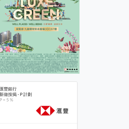
匯豐銀行
新做按揭 - P 計劃
P = 5 %