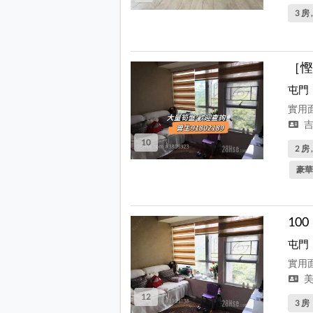
3 房 
［慳
屯門
實用面
吉
10
2 房 
豪華
10
屯門
實用面
美
12
3 房