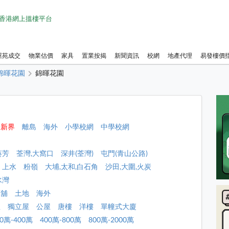
1 香港網上搵樓平台
屋苑成交
物業估價
家具
置業按揭
新聞資訊
校網
地產代理
易發樓價
錦暉花園
錦暉花園
新界
離島
海外
小學校網
中學校網
葵芳
荃灣,大窩口
深井(荃灣)
屯門(青山公路)
上水
粉嶺
大埔,太和,白石角
沙田,大圍,火炭
水灣
店舖
土地
海外
屋
獨立屋
公屋
唐樓
洋樓
單幢式大廈
00萬-400萬
400萬-800萬
800萬-2000萬