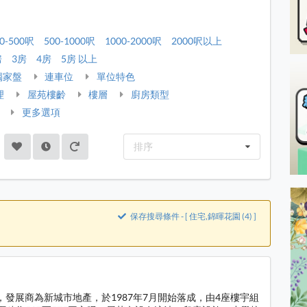
0-500呎
500-1000呎
1000-2000呎
2000呎以上
房
3房
4房
5房 以上
獨家盤
連車位
單位特色
理
屋苑樓齡
樓層
廚房類型
更多選項
排序
保存搜尋條件 - [ 住宅,錦暉花園 (4) ]
號，發展商為新城市地產，於1987年7月開始落成，由4座樓宇組