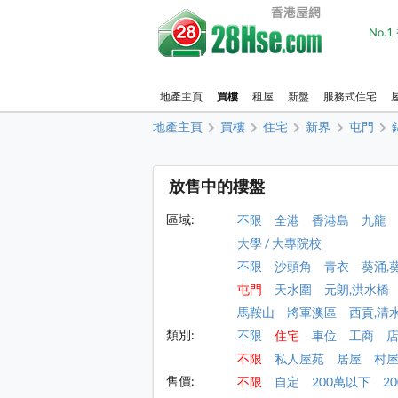
No.
地產主頁
買樓
租屋
新盤
服務式住宅
地產主頁
買樓
住宅
新界
屯門
放售中的樓盤
區域:
不限
全港
香港島
九龍
大學 / 大專院校
不限
沙頭角
青衣
葵涌,
屯門
天水圍
元朗,洪水橋
馬鞍山
將軍澳區
西貢,清
類別:
不限
住宅
車位
工商
不限
私人屋苑
居屋
村
售價:
不限
自定
200萬以下
2