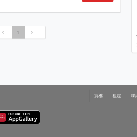
1
買樓
租屋
聯