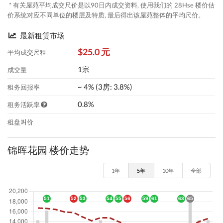
* 有关屋苑平均成交尺价是以90日内成交资料, 使用我们的 28Hse 楼价估
价系统对应不同单位的楼层及特质, 最后得出该屋苑整体的平均尺价。
最新租赁市场
$25.0 元
平均成交尺租
1宗
成交量
~ 4% (3房: 3.8%)
租务回报率
0.8%
租务活跃率
租盘叫价
锦晖花园 楼价走势
1年
5年
10年
全部