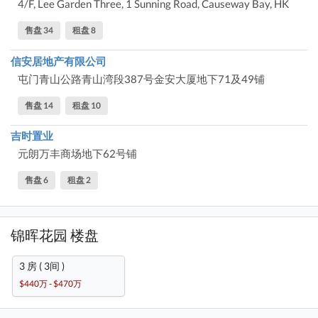
4/F, Lee Garden Three, 1 Sunning Road, Causeway Bay, HK
售盘 34
租盘 8
信安居地产有限公司
屯门青山公路青山湾段387号金安大厦地下71及49铺
售盘 14
租盘 10
吉时置业
元朗万丰商场地下62号铺
售盘 6
租盘 2
锦晖花园 楼盘
3 房 ( 3间 )
$440万 - $470万