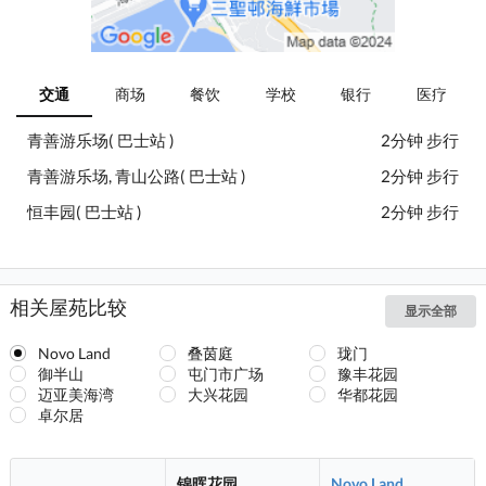
交通
商场
餐饮
学校
银行
医疗
青善游乐场( 巴士站 )
2分钟 步行
青善游乐场, 青山公路( 巴士站 )
2分钟 步行
恒丰园( 巴士站 )
2分钟 步行
相关屋苑比较
显示全部
Novo Land
叠茵庭
珑门
御半山
屯门市广场
豫丰花园
迈亚美海湾
大兴花园
华都花园
卓尔居
锦晖花园
Novo Land