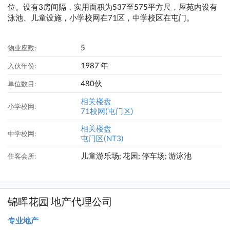
位。设有3房间隔，实用面积为537至575平方尺，屋苑内设有
泳池、儿童设施，小学校网在71区，中学校区在屯门。
5
物业座数:
1987 年
入伙年份:
480伙
单位数目:
相关楼盘
小学校网:
71校网(屯门区)
相关楼盘
中学校网:
屯门区(NT3)
儿童游乐场; 花园; 停车场; 游泳池
住客会所:
锦晖花园 地产代理公司
专业地产