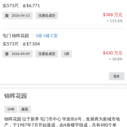
实573尺
$6,771
@
$388 万元
2026-04-13
注册处成交
+ 115.6%
屯门 锦晖花园
|
3座 5楼 C室
实573尺
$7,504
@
$430 万元
2026-04-09
注册处成交
3房
+ 18.8%
更多
锦晖花园
39年
屋苑
锦晖花园 位于新界 屯门市中心 华发街6号，发展商为新城市地
产，于1987年7月开始落成，由4座楼宇组成，共有480个单