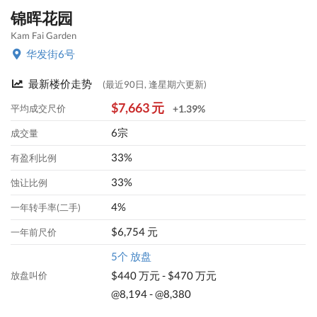
锦晖花园
Kam Fai Garden
华发街6号
最新楼价走势
(最近90日, 逢星期六更新)
$7,663 元
平均成交尺价
+1.39%
6宗
成交量
33%
有盈利比例
33%
蚀让比例
4%
一年转手率(二手)
$6,754 元
一年前尺价
5个 放盘
$440 万元 - $470 万元
放盘叫价
@8,194 - @8,380