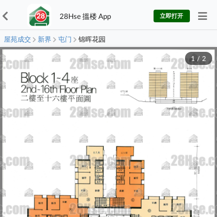
28Hse 搵楼 App
立即打开
屋苑成交
新界
屯门
锦晖花园
1
/
2