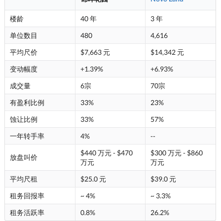
楼龄
40 年
3 年
单位数目
480
4,616
平均尺价
$7,663 元
$14,342 元
变动幅度
+1.39%
+6.93%
成交量
6宗
70宗
有盈利比例
33%
23%
蚀让比例
33%
57%
一年转手率
4%
--
$440 万元 - $470
$300 万元 - $860
放盘叫价
万元
万元
平均尺租
$25.0 元
$39.0 元
租务回报率
~ 4%
~ 3.3%
租务活跃率
0.8%
26.2%