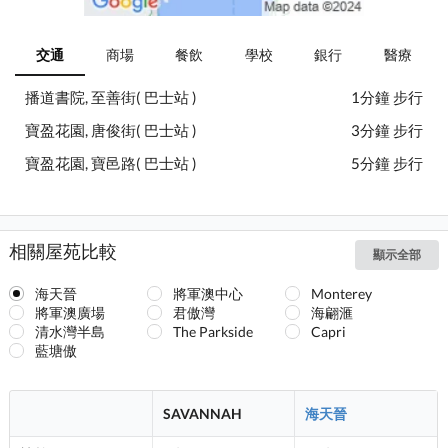
交通
商場
餐飲
學校
銀行
醫療
播道書院, 至善街( 巴士站 )
1分鐘 步行
寶盈花園, 唐俊街( 巴士站 )
3分鐘 步行
寶盈花園, 寶邑路( 巴士站 )
5分鐘 步行
相關屋苑比較
顯示全部
海天晉
將軍澳中心
Monterey
將軍澳廣場
君傲灣
海翩滙
清水灣半島
The Parkside
Capri
藍塘傲
SAVANNAH
海天晉