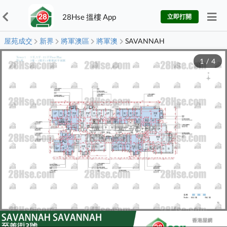
28Hse 搵樓 App
立即打開
屋苑成交
新界
將軍澳區
將軍澳
SAVANNAH
1
/
4