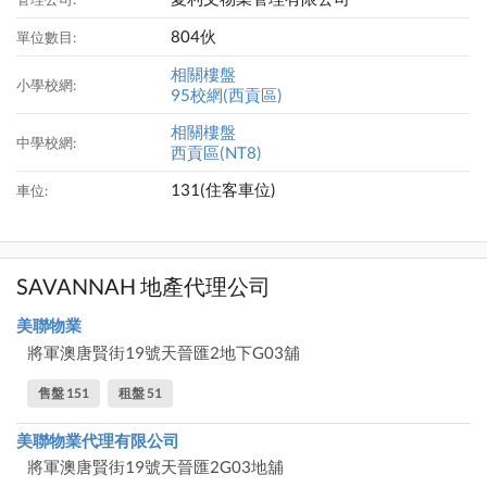
804伙
單位數目:
相關樓盤
小學校網:
95校網(西貢區)
相關樓盤
中學校網:
西貢區(NT8)
131(住客車位)
車位:
SAVANNAH 地產代理公司
美聯物業
將軍澳唐賢街19號天晉匯2地下G03舖
售盤 151
租盤 51
美聯物業代理有限公司
將軍澳唐賢街19號天晉匯2G03地舖