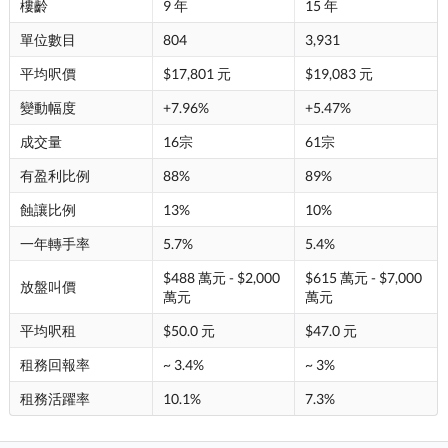
樓齡
9 年
15 年
單位數目
804
3,931
平均呎價
$17,801 元
$19,083 元
變動幅度
+7.96%
+5.47%
成交量
16宗
61宗
有盈利比例
88%
89%
蝕讓比例
13%
10%
一年轉手率
5.7%
5.4%
$488 萬元 - $2,000
$615 萬元 - $7,000
放盤叫價
萬元
萬元
平均呎租
$50.0 元
$47.0 元
租務回報率
~ 3.4%
~ 3%
租務活躍率
10.1%
7.3%