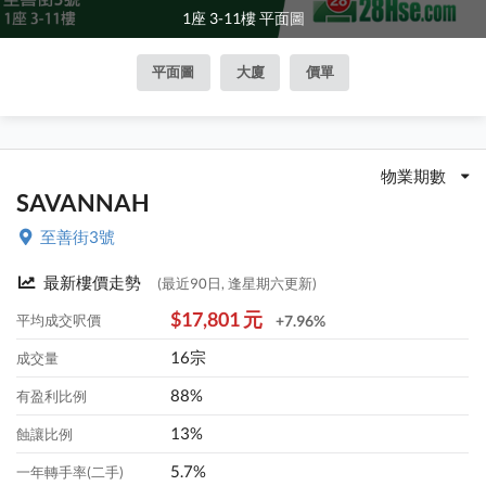
1座 3-11樓 平面圖
平面圖
大廈
價單
物業期數
SAVANNAH
至善街3號
最新樓價走勢
(最近90日, 逢星期六更新)
$17,801 元
平均成交呎價
+7.96%
16宗
成交量
88%
有盈利比例
13%
蝕讓比例
5.7%
一年轉手率(二手)