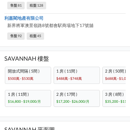
售盤 81
租盤 128
利嘉閣地產有限公司
新界將軍澳景嶺路8號都會駅商場地下17號舖
售盤 92
租盤 45
SAVANNAH 樓盤
開放式間隔 ( 5間 )
1 房 ( 11間 )
2 房 ( 50間 )
$500萬 - $530萬
$488萬 - $748萬
$688萬 - $1,08
1 房 ( 11間 )
2 房 ( 17間 )
3 房 ( 8間 )
$16,800 - $19,000/月
$17,200 - $26,000/月
$35,200 - $111
SAVANNAH 平面圖