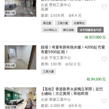
火炭 豐利工業中心
高層
黃金, 8圖
建築: 2,018 呎
@8.4 元
業主盤
工商大廈
全層單位
24小時出入
獨立信箱
全年預繳租金95折
租 $17,000 元
靚場！有窗有廁有熱水爐！4200起 冇窗
有窗5500起 靚！
火炭 宇宙工業中心
實用: 130 呎
@32.3 元
黃金, 8圖
工商大廈
租 $4,200 元
【直租】香港新界火炭獨立單間｜近巴
士總站｜方正實用｜即租即用
火炭 華樂工業中心
建築: 2,300 呎
@0.8 元
黃金, 12圖