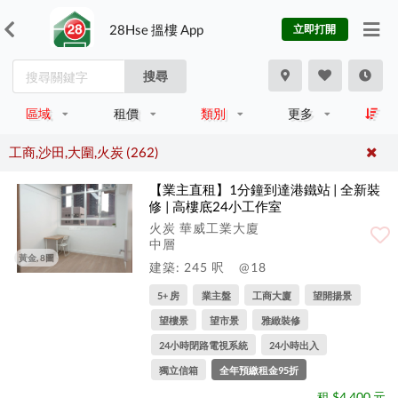
28Hse 搵樓 App
立即打開
搜尋
區域
租價
類別
更多
工商,沙田,大圍,火炭 (262)
【業主直租】1分鐘到達港鐵站 | 全新裝
修 | 高樓底24小工作室
火炭 華威工業大廈
中層
黃金, 8圖
建築: 245 呎
@18
5+ 房
業主盤
工商大廈
望開揚景
望樓景
望市景
雅緻裝修
24小時閉路電視系統
24小時出入
獨立信箱
全年預繳租金95折
租 $4,400 元