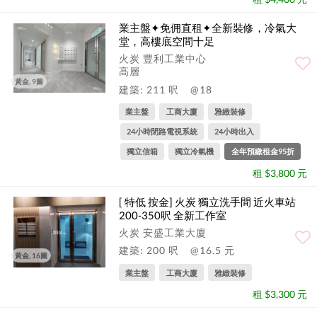
業主盤✦免佣直租✦全新裝修，冷氣大
堂，高樓底空間十足
火炭 豐利工業中心
高層
黃金, 9圖
建築: 211 呎
@18
業主盤
工商大廈
雅緻裝修
24小時閉路電視系統
24小時出入
獨立信箱
獨立冷氣機
全年預繳租金95折
租 $3,800 元
[ 特低 按金] 火炭 獨立洗手間 近火車站
200-350呎 全新工作室
火炭 安盛工業大廈
建築: 200 呎
@16.5 元
黃金, 16圖
業主盤
工商大廈
雅緻裝修
租 $3,300 元