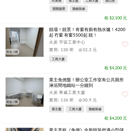
向東南
業主盤
工商大廈
望山景
望開揚景
雅緻裝修
租 $2,100 元
靚場！靚景！有窗有廁有熱水爐！4200
起 冇窗 有窗5500起 靚！
火炭 宇宙工業中心
實用: 130 呎
@32.3 元
黃金, 8圖
工商大廈
租 $4,200 元
業主免佣盤！辦公室工作室有公共厠所
淋浴間地鐵站一分鐘到
火炭 華威工業大廈
實用: 136 呎
@30.9 元
黃金, 7圖
業主盤
工商大廈
雅緻裝修
租 $4,200 元
業主直租《免佣》全新靚裝舒適小型儲