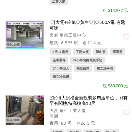
工商大廈
租 $14,977 元
♡︎[大電+冷氣♡︎︎黃生♡︎]♡︎500A電, 有匙
可睇
火炭 華衛工貿中心
建築: 6,995 呎
@11.4 元
黃金, 10圖
1 房 , 1 廁所
工商大廈
望山景
望園景
基本裝修
24小時閉路電視系統
24小時出入
獨立信箱
獨立洗手間
獨立冷氣機
租 $80,000 元
(免佣)大規模全新靚裝多甪途單位，附有
罕有閣樓,特高樓底13尺
火炭 華生工業大廈
高層
黃金, 18圖
實用: 80 呎
@26.3 元