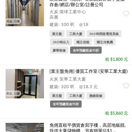
存倉/網店/辦公室/註冊公司
火炭 環球工業中心
高層
黃金, 15圖
建築: 100 呎
@18
業主盤
工商大廈
24小時閉路電視系統
24小時出入
獨立信箱
獨立冷氣機
豪華裝修
全年預繳租金95折
租 $1,800 元
[業主盤免佣] 優質工作室 (安華工業大廈)
火炭 安華工業大廈
建築: 320 呎
@18.3 元
黃金, 12圖
業主盤
工商大廈
雅緻裝修
全年預繳租金95折
租 $5,860 元
免佣直租平價貨倉寫字樓，高层地板靚,
提供大量儲物櫃，另有细單位$1 ...