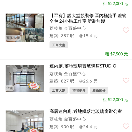
租 $22,000 元
【罕有】靚大堂靚裝修 區內極搶手 差管
全包 24小時工作室 所剩無幾
荔枝角 金百盛中心
建築: 387 呎
@19.4 元
置頂, 12圖
工商大廈
租 $7,500 元
連內廁, 落地玻璃窗玻璃房STUDIO
荔枝角 金百盛中心
建築: 827 呎
@26.6 元
12圖
工商大廈
望開揚景
雅緻裝修
租 $22,000 元
高層連內廁, 近地鐵落地玻璃窗辦公室
荔枝角 金百盛中心
建築: 900 呎
@24.4 元