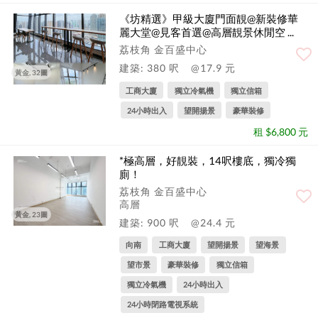
《坊精選》甲級大廈門面靚@新裝修華
麗大堂@見客首選@高層靚景休閒空 ...
荔枝角 金百盛中心
建築: 380 呎
@17.9 元
黃金, 32圖
工商大廈
獨立冷氣機
獨立信箱
24小時出入
望開揚景
豪華裝修
租 $6,800 元
*極高層，好靚裝，14呎樓底，獨冷獨
廁！
荔枝角 金百盛中心
高層
黃金, 23圖
建築: 900 呎
@24.4 元
向南
工商大廈
望開揚景
望海景
望市景
豪華裝修
獨立信箱
獨立冷氣機
24小時出入
24小時閉路電視系統