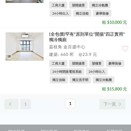
工商大廈
望開揚景
獨立冷氣機
24小時出入
獨立信箱
豪華裝修
租 $10,000 元
(全包價)罕有*原則單位*開揚*四正實用*
獨冷獨廁
荔枝角 金百盛中心
建築: 660 呎
@23.9 元
9圖
工商大廈
望開揚景
望樓景
豪華裝修
24小時閉路電視系統
24小時出入
獨立信箱
獨立洗手間
獨立冷氣機
租 $15,800 元
1
1
下一頁