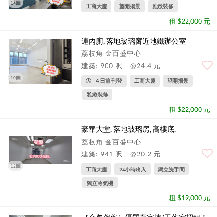
14圖
工商大廈
望開揚景
雅緻裝修
租 $22,000 元
連內廁, 落地玻璃窗近地鐵辦公室
荔枝角 金百盛中心
建築: 900 呎
@24.4 元
10圖
4 日前 刊登
工商大廈
望開揚景
雅緻裝修
租 $22,000 元
豪華大堂, 落地玻璃房, 高樓底.
荔枝角 金百盛中心
建築: 941 呎
@20.2 元
12圖
工商大廈
24小時出入
獨立洗手間
獨立冷氣機
租 $19,000 元