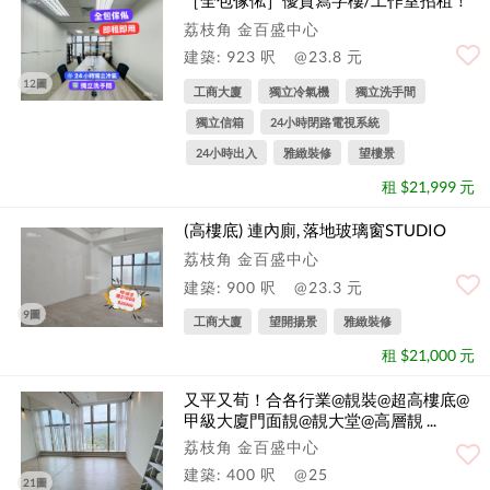
［全包傢俬］優質寫字樓/工作室招租！
荔枝角 金百盛中心
建築: 923 呎
@23.8 元
12圖
工商大廈
獨立冷氣機
獨立洗手間
獨立信箱
24小時閉路電視系統
24小時出入
雅緻裝修
望樓景
租 $21,999 元
(高樓底) 連內廁, 落地玻璃窗STUDIO
荔枝角 金百盛中心
建築: 900 呎
@23.3 元
9圖
工商大廈
望開揚景
雅緻裝修
租 $21,000 元
又平又荀！合各行業@靚裝@超高樓底@
甲級大廈門面靚@靚大堂@高層靚 ...
荔枝角 金百盛中心
建築: 400 呎
@25
21圖