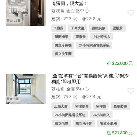
冷獨廁，靚大堂！
荔枝角 金百盛中心
建築: 923 呎
@23.8 元
黃金, 13圖
1 廁所
工商大廈
雅緻裝修
望樓景
望開揚景
望市景
24小時出入
獨立冷氣機
24小時閉路電視系統
獨立洗手間
租 $22,000 元
(全包)罕有平台*開揚靚景*高樓底*獨冷
獨廁*即租即用
荔枝角 金百盛中心
建築: 797 呎
@27.4 元
黃金, 8圖
工商大廈
望開揚景
望樓景
豪華裝修
24小時閉路電視系統
24小時出入
獨立信箱
獨立洗手間
獨立冷氣機
租 $21,800 元