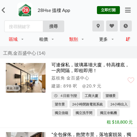
28Hse 搵樓 App
立即打開
搜尋
區域
租價
類別
更多
工商,金百盛中心 (14)
可連傢私，玻璃幕墻大廈，特高樓底，
一房間隔，即租即用！
荔枝角 金百盛中心
建築: 898 呎
@20.9 元
黃金, 8圖
4 日前 刊登
工商大廈
望樓景
望市景
24小時閉路電視系統
24小時出入
獨立信箱
獨立洗手間
獨立冷氣機
租 $18,800 元
*全包傢俬，飽覽市景，落地窗靚裝，獨