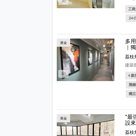
30
工商
24
多用
黃金
｜獨
荔枝
建築面
20
4 廁
雅緻
獨立
*最
黃金
設來
荔枝