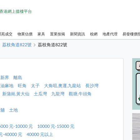
1 香港網上搵樓平台
屋苑成交
物業估價
家具
置業按揭
新聞資訊
校網
地產代理
易發樓價
荔枝角道822號
荔枝角道822號
新界
離島
油麻地
旺角
太子
大角咀,奧運,九龍站
長沙灣
新蒲崗,黃大仙
土瓜灣
九龍灣
觀塘,牛頭角
店舖
土地
5000 元-10000 元
10000 元-15000 元
元-40000 元
40000 元以上