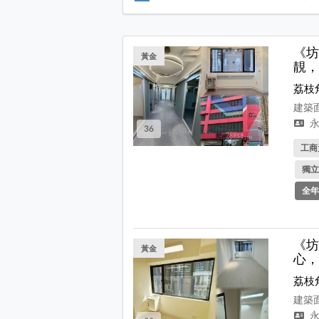
《坊
黃金
靚，
荔枝
建築面
永
36
工商
獨立
全年
《坊
黃金
心，
荔枝
建築面
永