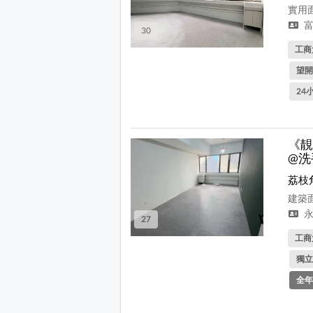
實用面
富
30
工商
望開
24
《靚
@洗
荔枝
建築面
永
27
工商
獨立
全年