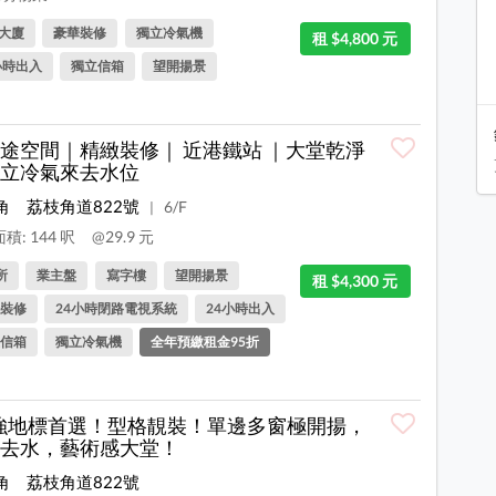
大廈
豪華裝修
獨立冷氣機
租 $4,800 元
小時出入
獨立信箱
望開揚景
途空間｜精緻裝修｜ 近港鐵站 ｜大堂乾淨
立冷氣來去水位
角
荔枝角道822號
6/F
|
積: 144 呎
@29.9 元
所
業主盤
寫字樓
望開揚景
租 $4,300 元
裝修
24小時閉路電視系統
24小時出入
信箱
獨立冷氣機
全年預繳租金95折
強地標首選！型格靚裝！單邊多窗極開揚，
去水，藝術感大堂！
角
荔枝角道822號