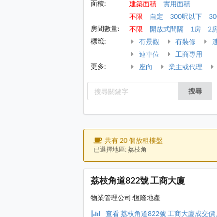
面積:
建築面積
實用面積
不限
自定
300呎以下
30
房間數量:
不限
開放式間隔
1房
2
標籤:
有景觀
有裝修
連車位
工商專用
更多:
座向
業主或代理
搜尋
共有 20 個放租樓盤
已選擇地區: 荔枝角
荔枝角道822號 工商大廈
物業管理公司:恆隆地產
查看 荔枝角道822號 工商大廈成交