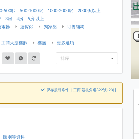
0-500呎
500-1000呎
1000-2000呎
2000呎以上
房
3房
4房
5房 以上
連電器
連傢俬
獨家盤
可養貓狗
工商大廈樓齡
樓層
更多選項
排序
保存搜尋條件 - [ 工商,荔枝角道822號 (20) ]
價、圖則等資料