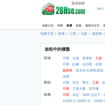
No.
地產主頁
買樓
租屋
新盤
服務式住宅
地產主頁
租屋
工商
九龍
荔枝角
放租中的樓盤
區域:
不限
全港
香港島
九龍
不限
紅磡
尖沙咀
佐敦
荔枝角
深水埗,石硤尾,南昌
油塘
類別:
不限
住宅
車位
工商
不限
工商大廈
寫字樓
租價:
不限
自定
5000 元以下
15000 元-20000 元
20000 