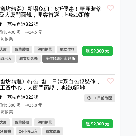
窗坊精選》新場免佣！8折優惠！華麗裝修
級大廈門面靚，見客首選，地鐵0距離
角
荔枝角道822號
積: 400 呎
@24.5 元
坊物業
大廈
豪華裝修
望開揚景
獨立信箱
租 $9,800 元
小時出入
獨立冷氣機
全年預繳租金95折
窗坊精選》特色L窗！日韓系白色靚裝修，
工貿中心，大廈門面靚，地鐵0距離
角
荔枝角道822號
1 日前 刊登
積: 380 呎
@25.8 元
坊物業
大廈
豪華裝修
望開揚景
租 $9,800 元
冷氣機
24小時出入
獨立信箱