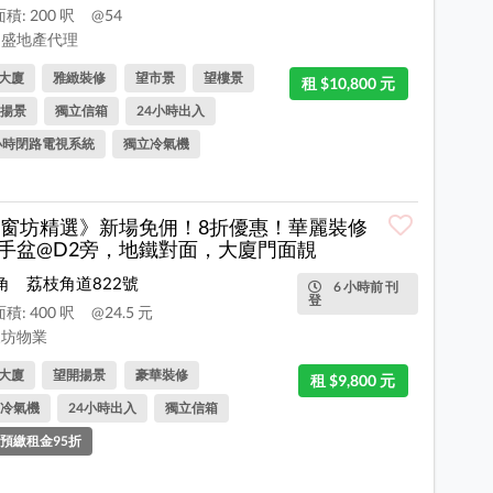
積: 200 呎
@54
盛地產代理
大廈
雅緻裝修
望市景
望樓景
租 $10,800 元
揚景
獨立信箱
24小時出入
小時閉路電視系統
獨立冷氣機
窗坊精選》新場免佣！8折優惠！華麗裝修
手盆@D2旁，地鐵對面，大廈門面靚
角
荔枝角道822號
6 小時前 刊
登
積: 400 呎
@24.5 元
坊物業
大廈
望開揚景
豪華裝修
租 $9,800 元
冷氣機
24小時出入
獨立信箱
預繳租金95折