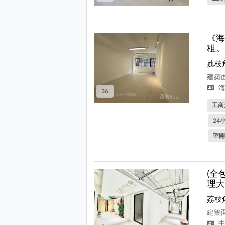
《海
租。
荔枝
建築面
海
36
工商
24
望開
(全
理大
荔枝
建築面
中