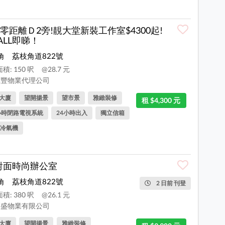
零距離Ｄ2旁!靚大堂新裝工作室$4300起!
ALL即睇！
角
荔枝角道822號
積: 150 呎
@28.7 元
豐物業代理公司
大廈
望開揚景
望市景
雅緻裝修
租 $4,300 元
小時閉路電視系統
24小時出入
獨立信箱
冷氣機
對面時尚辦公室
角
荔枝角道822號
2 日前 刊登
積: 380 呎
@26.1 元
盛物業有限公司
大廈
望開揚景
雅緻裝修