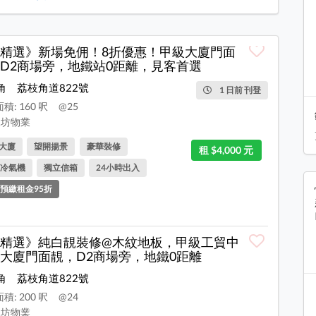
精選》新場免佣！8折優惠！甲級大廈門面
D2商場旁，地鐵站0距離，見客首選
角
荔枝角道822號
1 日前 刊登
積: 160 呎
@25
坊物業
大廈
望開揚景
豪華裝修
租 $4,000 元
冷氣機
獨立信箱
24小時出入
預繳租金95折
精選》純白靚裝修@木紋地板，甲級工貿中
大廈門面靚，D2商場旁，地鐵0距離
角
荔枝角道822號
積: 200 呎
@24
坊物業