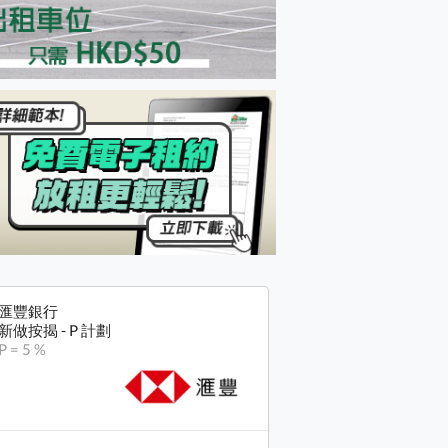
匯豐銀行
新做按揭 - P 計劃
P = 5 %