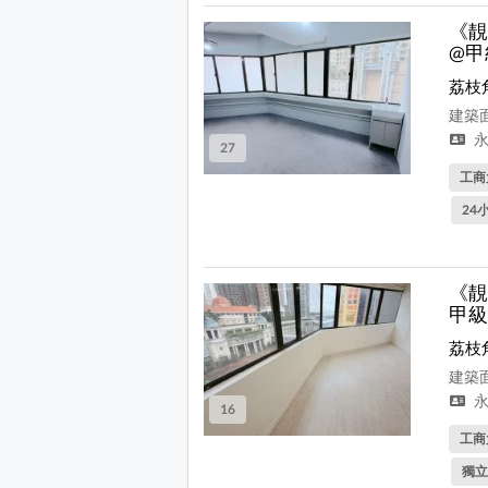
《靚
@甲
荔枝
建築面
永
27
工商
24
《靚
甲級
荔枝
建築面
永
16
工商
獨立