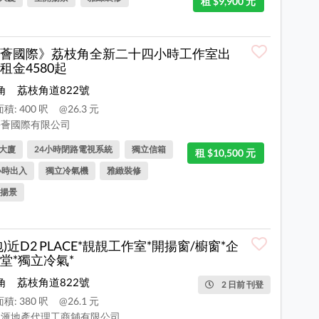
租 $9,900 元
薈國際》荔枝角全新二十四小時工作室出
租金4580起
角
荔枝角道822號
積: 400 呎
@26.3 元
薈國際有限公司
大廈
24小時閉路電視系統
獨立信箱
租 $10,500 元
小時出入
獨立冷氣機
雅緻裝修
揚景
包)近D2 PLACE*靚靚工作室*開揚窗/櫥窗*企
堂*獨立冷氣*
角
荔枝角道822號
2 日前 刊登
積: 380 呎
@26.1 元
滙地產代理工商舖有限公司