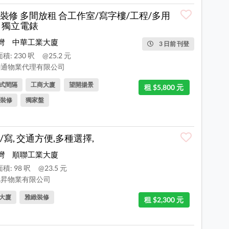
裝修 多間放租 合工作室/寫字樓/工程/多用
 獨立電錶
灣
中華工業大廈
3 日前 刊登
積: 230 呎
@25.2 元
通物業代理有限公司
式間隔
工商大廈
望開揚景
租 $5,800 元
裝修
獨家盤
/寫, 交通方便,多種選擇,
灣
順聯工業大廈
積: 98 呎
@23.5 元
昇物業有限公司
大廈
雅緻裝修
租 $2,300 元