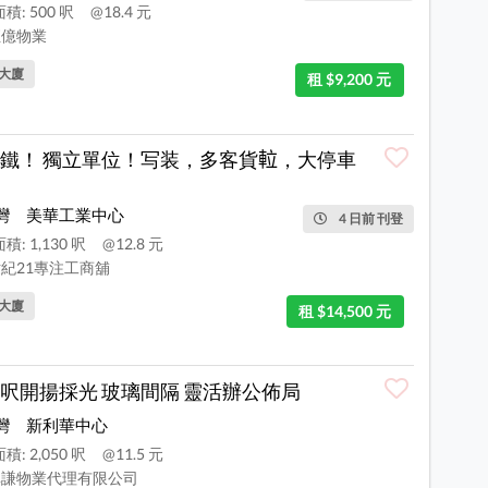
積: 500 呎
@18.4 元
億物業
大廈
租 $9,200 元
鐵！ 獨立單位！写装，多客貨𨋢，大停車
灣
美華工業中心
4 日前 刊登
積: 1,130 呎
@12.8 元
紀21專注工商舖
大廈
租 $14,500 元
呎開揚採光 玻璃間隔 靈活辦公佈局
灣
新利華中心
積: 2,050 呎
@11.5 元
謙物業代理有限公司