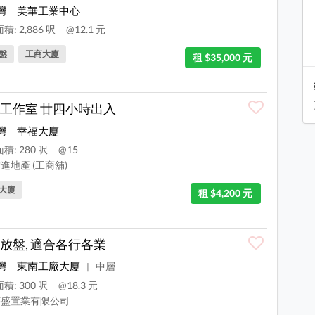
灣
美華工業中心
積: 2,886 呎
@12.1 元
盤
工商大廈
租 $35,000 元
工作室 廿四小時出入
灣
幸福大廈
積: 280 呎
@15
進地產 (工商舖)
大廈
租 $4,200 元
放盤, 適合各行各業
灣
東南工廠大廈
中層
|
積: 300 呎
@18.3 元
盛置業有限公司