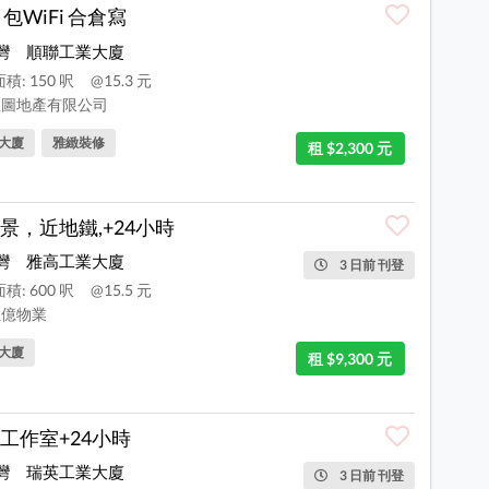
 包WiFi 合倉寫
灣
順聯工業大廈
積: 150 呎
@15.3 元
圖地產有限公司
大廈
雅緻裝修
租 $2,300 元
景，近地鐵,+24小時
灣
雅高工業大廈
3 日前 刊登
積: 600 呎
@15.5 元
億物業
大廈
租 $9,300 元
工作室+24小時
灣
瑞英工業大廈
3 日前 刊登