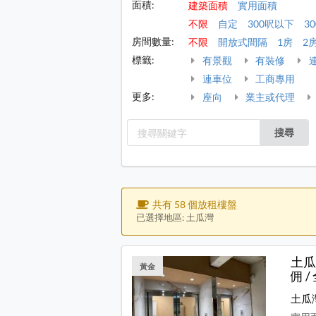
面積:
建築面積
實用面積
不限
自定
300呎以下
30
房間數量:
不限
開放式間隔
1房
2
標籤:
有景觀
有裝修
連車位
工商專用
更多:
座向
業主或代理
搜尋
共有 58 個放租樓盤
已選擇地區: 土瓜灣
土瓜
黃金
佣 /
土瓜