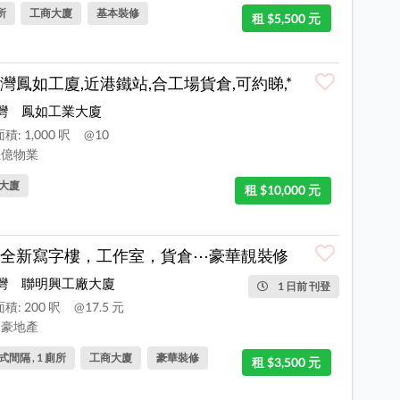
所
工商大廈
基本裝修
租 $5,500 元
灣鳳如工廈,近港鐵站,合工場貨倉,可約睇,*
灣
鳳如工業大廈
積: 1,000 呎
@10
億物業
大廈
租 $10,000 元
全新寫字樓，工作室，貨倉⋯豪華靚裝修
灣
聯明興工廠大廈
1 日前 刊登
積: 200 呎
@17.5 元
豪地產
間隔 , 1 廁所
工商大廈
豪華裝修
租 $3,500 元