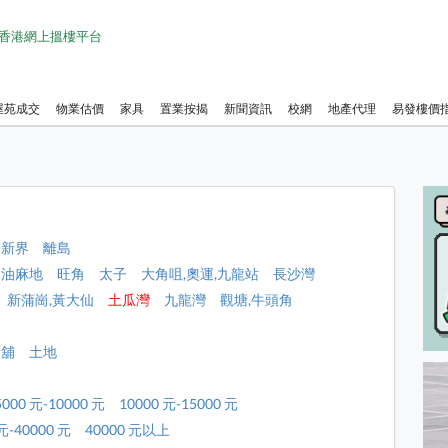
1 香港網上搵樓平台
屋苑成交
物業估價
家具
置業按揭
新聞資訊
校網
地產代理
易發樓價
新界
離島
油麻地
旺角
太子
大角咀,奧運,九龍站
長沙灣
新蒲崗,黃大仙
土瓜灣
九龍灣
觀塘,牛頭角
店舖
土地
5000 元-10000 元
10000 元-15000 元
元-40000 元
40000 元以上