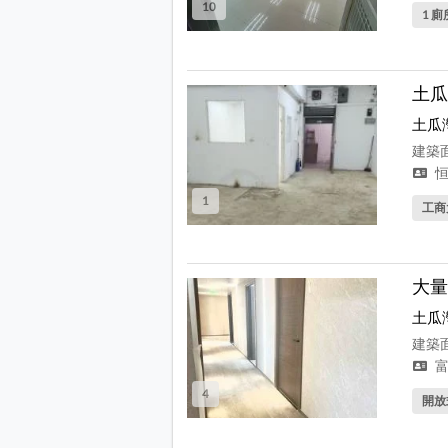
10
1 廁
土瓜
土瓜
建築面
恒
1
工商
大量
土瓜
建築面
富
4
開放式