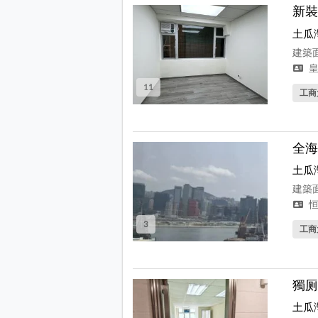
新裝
土瓜
建築面
皇
11
工商
全海
土瓜
建築面
恒
3
工商
獨厕
土瓜