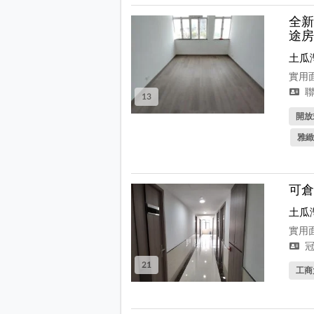
全新
途房
土瓜
實用面
聯
13
開放
雅緻
可倉
土瓜
實用面
冠
21
工商