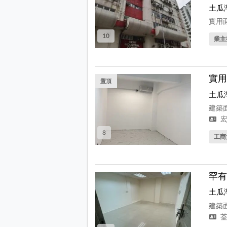
土瓜
實用面
10
業主
實用
置頂
土瓜
建築面
宏
8
工商
罕有
土瓜
建築面
荃