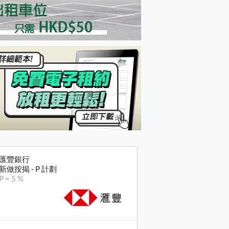
匯豐銀行
新做按揭 - P 計劃
P = 5 %