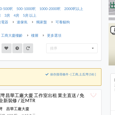
0-500呎
500-1000呎
1000-2000呎
2000呎以上
房
3房
4房
5房 以上
連電器
連傢俬
獨家盤
可養貓狗
工商大廈樓齡
樓層
更多選項
排序
保存搜尋條件 - [ 工商,土瓜灣 (58) ]
灣 昌華工廠大廈 工作室出租 業主直送 / 免
 全新裝修 / 近MTR
灣
昌華工廠大廈