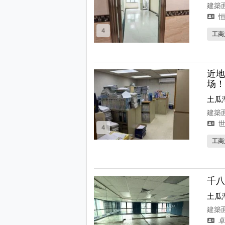
建築面
恒
4
工商
近地
场！
土瓜
建築面
世
4
工商
千八
土瓜
建築面
卓