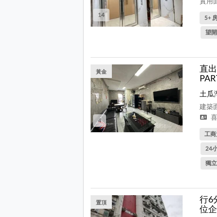
實用面
14
5+ 房
望開
直出
黃金
PA
土瓜
建築面
喜
4
工商
24
獨立
行6
置頂
位企