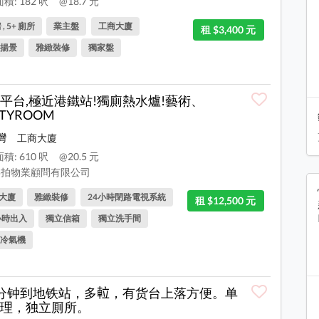
積: 182 呎
@18.7 元
 , 5+ 廁所
業主盤
工商大廈
租 $3,400 元
揚景
雅緻裝修
獨家盤
平台,極近港鐵站!獨廁熱水爐!藝術、
RTYROOM
灣
工商大廈
積: 610 呎
@20.5 元
拍物業顧問有限公司
大廈
雅緻裝修
24小時閉路電視系統
租 $12,500 元
小時出入
獨立信箱
獨立洗手間
冷氣機
分钟到地铁站，多𨋢，有货台上落方便。单
理，独立厠所。