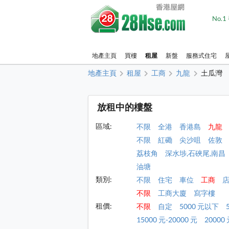
No.
地產主頁
買樓
租屋
新盤
服務式住宅
地產主頁
租屋
工商
九龍
土瓜灣
放租中的樓盤
區域:
不限
全港
香港島
九龍
不限
紅磡
尖沙咀
佐敦
荔枝角
深水埗,石硤尾,南昌
油塘
類別:
不限
住宅
車位
工商
不限
工商大廈
寫字樓
租價:
不限
自定
5000 元以下
15000 元-20000 元
20000 