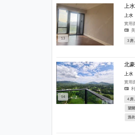
上水
上水
實用面
美
13
3 房 
北豪
上水
實用面
利
14
4 房 
望開
洗衣