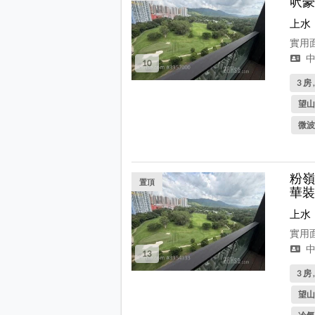
呎豪
上水
實用面
中
10
3 房 
望山
微波
粉嶺
置頂
華裝
上水
實用面
中
13
3 房 
望山