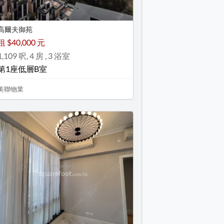
高爾夫御苑
租 $40,000 元
1,109 呎, 4 房 , 3 浴室
第1座低層B室
美聯物業