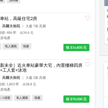
機
洗衣機
車站，高級住宅2房
高爾夫御苑
大廈 7座 高層
|
積: 486 呎
@34.6 元
原地產
私人屋苑
恒基
租 $16,800 元
新未全］近火車站豪華大宅，內置樓梯四房
+工人套+泳池
高爾夫御苑
大廈 2座 高層
|
積: 1,803 呎
@38.8 元
原地產
 , 3 浴室
私人屋苑
恒基
租 $70,000 元