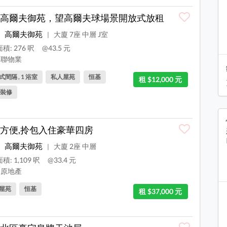
高爾夫御苑，望高爾夫球場景開放式放租
高爾夫御苑
大廈 7座 中層 J室
|
積: 276 呎
@43.5 元
聯物業
間隔 , 1 浴室
私人屋苑
恒基
租 $12,000 元
裝修
方便,拎包入住豪華四房
高爾夫御苑
大廈 2座 中層
|
積: 1,109 呎
@33.4 元
原地產
屋苑
恒基
租 $37,000 元