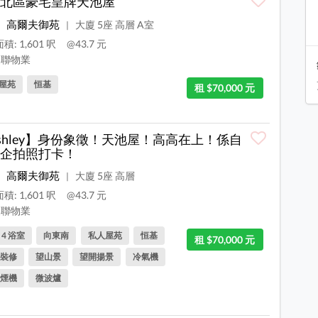
北區豪宅皇牌天池屋
高爾夫御苑
大廈 5座 高層 A室
|
積: 1,601 呎
@43.7 元
聯物業
屋苑
恒基
租 $70,000 元
shley】身份象徵！天池屋！高高在上！係自
企拍照打卡！
高爾夫御苑
大廈 5座 高層
|
積: 1,601 呎
@43.7 元
聯物業
, 4 浴室
向東南
私人屋苑
恒基
租 $70,000 元
裝修
望山景
望開揚景
冷氣機
煙機
微波爐