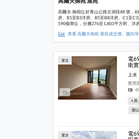
高爾夫御苑 屋苑
高爾夫‧御苑位於青山公路古洞段88 號，8座
房、B1至B3洋房、B5至B8洋房、C1至C
590個單位，分層276至1,803平方呎、洋房2
查看 高爾夫御苑 屋苑成交價、圖則
電6
置頂
衛實
上水
實用面
中
21
4 房 
望山
電6
置頂