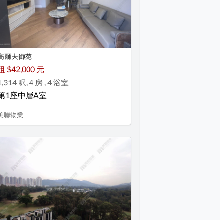
高爾夫御苑
租 $42,000 元
1,314 呎, 4 房 , 4 浴室
第1座中層A室
美聯物業