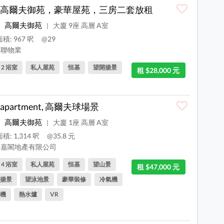
高爾夫御苑，豪華屋苑，三房二套放租
高爾夫御苑
大廈 9座 高層 A室
|
積: 967 呎
@29
聯物業
, 2 浴室
私人屋苑
恒基
望開揚景
租 $28,000 元
apartment, 高爾夫球場景
高爾夫御苑
大廈 1座 高層 A室
|
積: 1,314 呎
@35.8 元
嘉閣地產有限公司
, 4 浴室
私人屋苑
恒基
望山景
租 $47,000 元
揚景
望泳池景
豪華裝修
冷氣機
機
熱水爐
VR