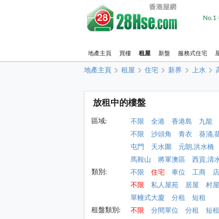
No.
地產主頁
買樓
租屋
新盤
服務式住宅
地產主頁
租屋
住宅
新界
上水
放租中的樓盤
區域:
不限
全港
香港島
九龍
不限
沙頭角
青衣
葵涌,
屯門
天水圍
元朗,洪水橋
馬鞍山
將軍澳區
西貢,清
類別:
不限
住宅
車位
工商
不限
私人屋苑
居屋
村
單幢式大廈
分租
短租
租盤類別:
不限
分間單位
分租
短