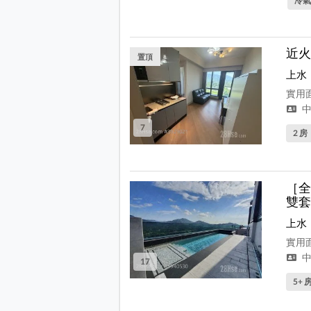
冷氣
近火
置頂
上水
實用面
中
7
2 房
［全
雙套
上水
實用面
中
17
5+ 房