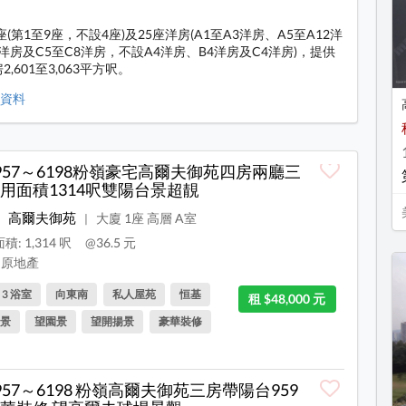
(第1至9座，不設4座)及25座洋房(A1至A3洋房、A5至A12洋
3洋房及C5至C8洋房，不設A4洋房、B4洋房及C4洋房)，提供
,601至3,063平方呎。
等資料
957～6198粉嶺豪宅高爾夫御苑四房兩廳三
用面積1314呎雙陽台景超靚
高爾夫御苑
大廈 1座 高層 A室
|
積: 1,314 呎
@36.5 元
原地產
, 3 浴室
向東南
私人屋苑
恒基
租 $48,000 元
景
望園景
望開揚景
豪華裝修
957～6198 粉嶺高爾夫御苑三房帶陽台959