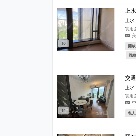
上水
上水
實用面
美
10
開放式
雅緻
交通
上水
實用面
中
14
私人