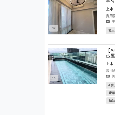
罕有
上水
實用面
美
32
私人
【A
己屋
上水
實用面
美
16
4 房 
豪華
抽油