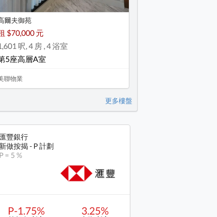
高爾夫御苑
租 $70,000 元
1,601 呎, 4 房 , 4 浴室
第5座高層A室
美聯物業
更多樓盤
匯豐銀行
新做按揭 - P 計劃
P = 5 %
P-1.75%
3.25%