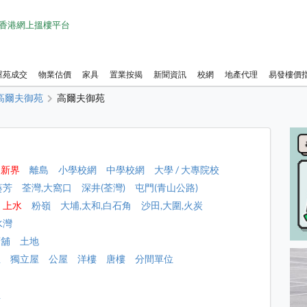
1 香港網上搵樓平台
屋苑成交
物業估價
家具
置業按揭
新聞資訊
校網
地產代理
易發樓價
高爾夫御苑
高爾夫御苑
新界
離島
小學校網
中學校網
大學 / 大專院校
葵芳
荃灣,大窩口
深井(荃灣)
屯門(青山公路)
上水
粉嶺
大埔,太和,白石角
沙田,大圍,火炭
水灣
店舖
土地
屋
獨立屋
公屋
洋樓
唐樓
分間單位
租