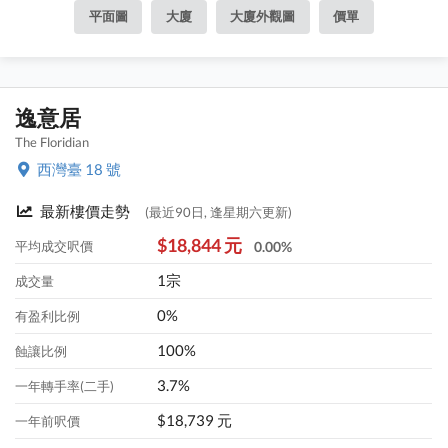
平面圖
大廈
大廈外觀圖
價單
逸意居
The Floridian
西灣臺 18 號
最新樓價走勢
(最近90日, 逢星期六更新)
$18,844 元
平均成交呎價
0.00%
1宗
成交量
0%
有盈利比例
100%
蝕讓比例
3.7%
一年轉手率(二手)
$18,739 元
一年前呎價