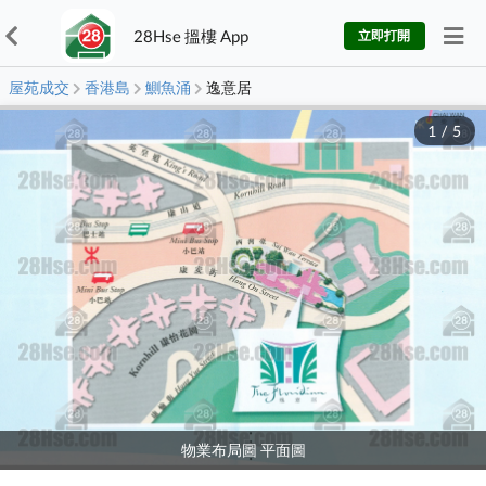
28Hse 搵樓 App
立即打開
屋苑成交
香港島
鰂魚涌
逸意居
1
/
5
物業布局圖 平面圖