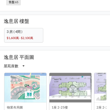
售盤 65
逸意居 樓盤
3 房 ( 4間 )
$1,600萬 - $2,100萬
逸意居 平面圖
屋苑座數
物業布局圖
1座 2-25樓
2座 2-2