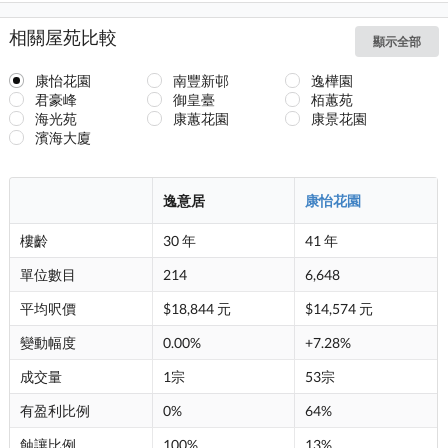
相關屋苑比較
顯示全部
康怡花園
南豐新邨
逸樺園
君豪峰
御皇臺
栢蕙苑
海光苑
康蕙花園
康景花園
濱海大廈
逸意居
康怡花園
樓齡
30 年
41 年
單位數目
214
6,648
平均呎價
$18,844 元
$14,574 元
變動幅度
0.00%
+7.28%
成交量
1宗
53宗
有盈利比例
0%
64%
蝕讓比例
100%
13%