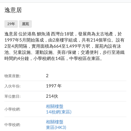
逸意居
29年
屋苑
逸意居 位於港島 鰂魚涌 西灣台18號，發展商為太古地產，於
1997年5月開始落成，由2座樓宇組成，共有214個單位。設有
2至4房間隔，實用面積為664至1,499平方呎，屋苑內設有泳
池、兒童設施、運動設施、美容/保健；交通便利，步行至港鐵
時間約4分鐘，小學校網在14區，中學校區在東區。
2
物業座數:
1997 年
入伙年份:
214伙
單位數目:
相關樓盤
小學校網:
14校網(東區)
相關樓盤
中學校網:
東區(HK3)