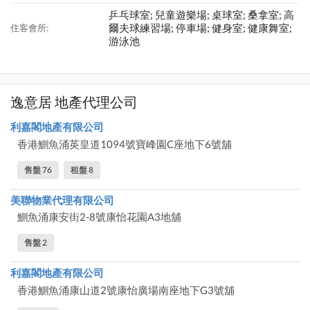
乒乓球室; 兒童遊樂場; 桌球室; 桑拿室; 高
爾夫球練習場; 停車場; 健身室; 健康舞室;
住客會所:
游泳池
逸意居 地產代理公司
利嘉閣地產有限公司
香港鰂魚涌英皇道1094號寶峰園C座地下6號舖
售盤 76
租盤 8
美聯物業代理有限公司
鰂魚涌康安街2-8號康怡花園A3地舖
售盤 2
利嘉閣地產有限公司
香港鰂魚涌康山道2號康怡廣場南座地下G3號舖