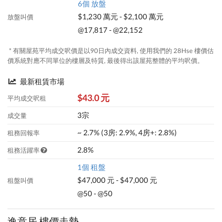
6個 放盤
$1,230 萬元 - $2,100 萬元
放盤叫價
@17,817 - @22,152
* 有關屋苑平均成交呎價是以90日內成交資料, 使用我們的 28Hse 樓價估
價系統對應不同單位的樓層及特質, 最後得出該屋苑整體的平均呎價。
最新租賃市場
$43.0 元
平均成交呎租
3宗
成交量
~ 2.7% (3房: 2.9%, 4房+: 2.8%)
租務回報率
2.8%
租務活躍率
1個 租盤
$47,000 元 - $47,000 元
租盤叫價
@50 - @50
逸意居 樓價走勢