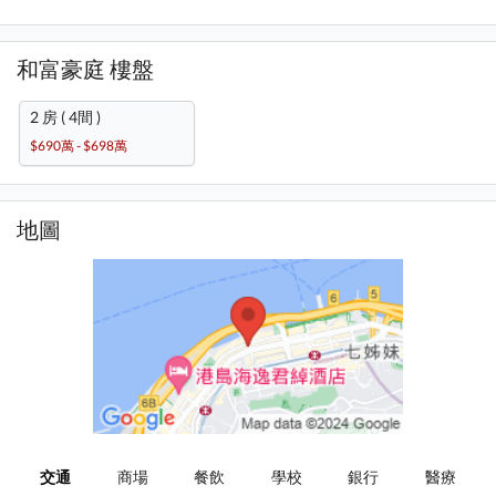
和富豪庭 樓盤
2 房 ( 4間 )
$690萬 - $698萬
地圖
交通
商場
餐飲
學校
銀行
醫療