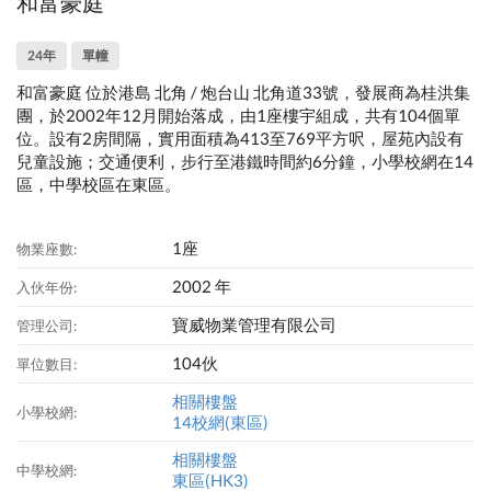
和富豪庭
24年
單幢
和富豪庭 位於港島 北角 / 炮台山 北角道33號，發展商為桂洪集
團，於2002年12月開始落成，由1座樓宇組成，共有104個單
位。設有2房間隔，實用面積為413至769平方呎，屋苑內設有
兒童設施；交通便利，步行至港鐵時間約6分鐘，小學校網在14
區，中學校區在東區。
1座
物業座數:
2002 年
入伙年份:
寶威物業管理有限公司
管理公司:
104伙
單位數目:
相關樓盤
小學校網:
14校網(東區)
相關樓盤
中學校網:
東區(HK3)