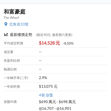
和富豪庭
The Wharf
北角道33號
最新樓價走勢
(最近90日, 逢星期六更新)
$14,528 元
平均成交呎價
-8.50%
--
成交量
--
有盈利比例
--
蝕讓比例
2.9%
一年轉手率(二手)
$13,075 元
一年前呎價
4個 放盤
$690 萬元 - $698 萬元
放盤叫價
@16,707 - @16,901