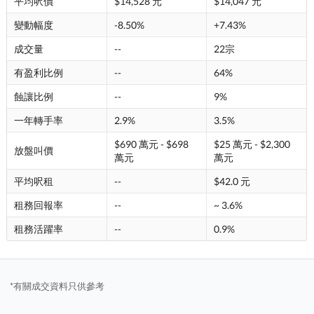
平均呎價
$14,528 元
$14,047 元
變動幅度
-8.50%
+7.43%
成交量
--
22宗
有盈利比例
--
64%
蝕讓比例
--
9%
一年轉手率
2.9%
3.5%
$690 萬元 - $698
$25 萬元 - $2,300
放盤叫價
萬元
萬元
平均呎租
--
$42.0 元
租務回報率
--
~ 3.6%
租務活躍率
--
0.9%
*有關成交資料只供參考