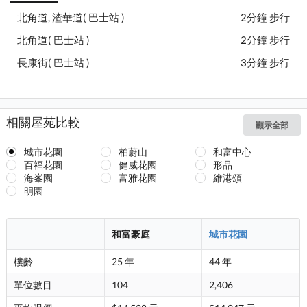
北角道, 渣華道( 巴士站 )
2分鐘 步行
北角道( 巴士站 )
2分鐘 步行
長康街( 巴士站 )
3分鐘 步行
相關屋苑比較
顯示全部
城市花園
柏蔚山
和富中心
百福花園
健威花園
形品
海峯園
富雅花園
維港頌
明園
和富豪庭
城市花園
樓齡
25 年
44 年
單位數目
104
2,406