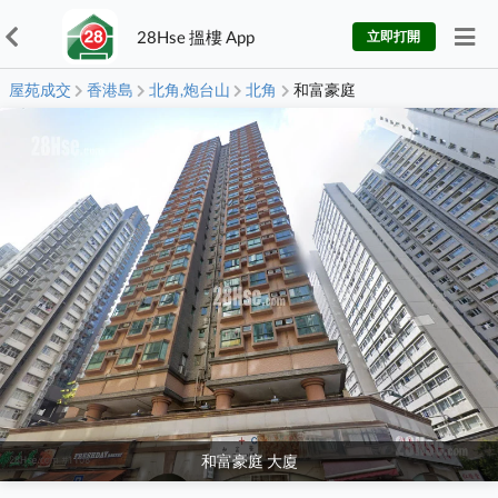
28Hse 搵樓 App
立即打開
屋苑成交
香港島
北角,炮台山
北角
和富豪庭
和富豪庭 大廈