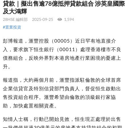
貸款｜擬出售逾78億抵押貸款組合 涉英皇國際
及大鴻輝
28HSE 編輯部
2025-09-25
1,594
#置業投資
彭博報道，滙豐控股（00005）近日罕有地直接介
入，要求旗下恒生銀行（00011）處理香港樓市不良
債務組合，反映外界對本港房地產行業困境的憂慮上
升。
報道指，大約兩個月前，滙豐指派駐倫敦的全球首席
企業信貸官及特別信貸部門負責人，督促恒生啟動出
售投資組合程序。滙豐希望由倫敦的頂級銀行家協
助，加快處置相關資產。
知情人士稱，行動已開始見效，恒生現正處理於出售
一批價值超過30億美元的房地產支持貸款組合的初期