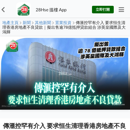
28Hse 搵樓 App
立即打開
地產主頁
新聞
其他新聞
置業投資
傳滙控罕有介入 要求恒生清
理香港房地產不良貸款｜擬出售逾78億抵押貸款組合 涉英皇國際及大
鴻輝
傳滙控罕有介入 要求恒生清理香港房地產不良