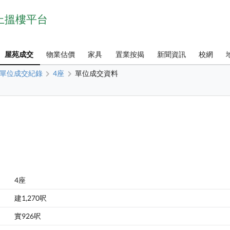
網上搵樓平台
屋苑成交
物業估價
家具
置業按揭
新聞資訊
校網
單位成交紀錄
4座
單位成交資料
4座
建1,270呎
實926呎