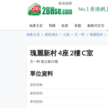
No.1 香港
地產主頁
買樓
租屋
新盤
服務式住宅
地產主頁
屋苑成交
九龍
又一村
瑰麗新村
瑰麗新村 4座 2樓 C室
又一村 達之路21號
單位資料
屋苑座數:
建築面積:
實用面積: