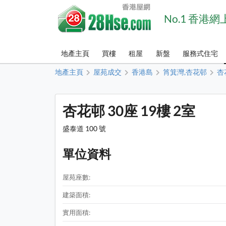
No.1 香港
地產主頁
買樓
租屋
新盤
服務式住宅
地產主頁
屋苑成交
香港島
筲箕灣,杏花邨
杏
杏花邨 30座 19樓 2室
盛泰道 100 號
單位資料
屋苑座數:
建築面積:
實用面積: