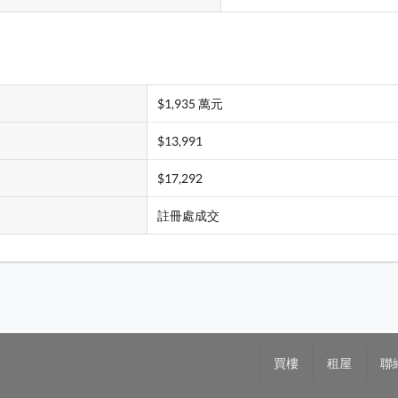
$1,935 萬元
$13,991
$17,292
註冊處成交
買樓
租屋
聯