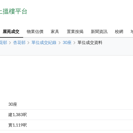
網上搵樓平台
屋苑成交
物業估價
家具
置業按揭
新聞資訊
校網
花邨
杏花邨
單位成交紀錄
30座
單位成交資料
30座
建1,383呎
實1,119呎