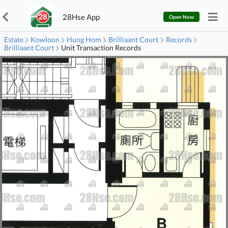
28Hse App
Open Now
Estate
Kowloon
Hung Hom
Brilliaant Court
Records
Brilliaant Court
Unit Transaction Records