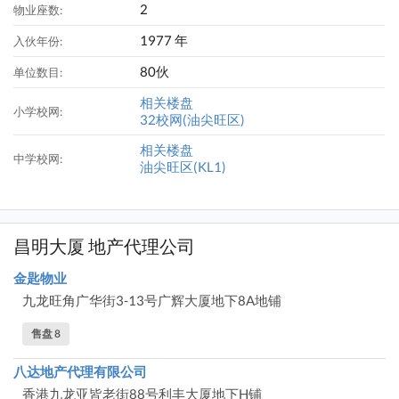
2
物业座数:
1977 年
入伙年份:
80伙
单位数目:
相关楼盘
小学校网:
32校网(油尖旺区)
相关楼盘
中学校网:
油尖旺区(KL1)
昌明大厦 地产代理公司
金匙物业
九龙旺角广华街3-13号广辉大厦地下8A地铺
售盘 8
八达地产代理有限公司
香港九龙亚皆老街88号利丰大厦地下H铺