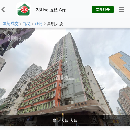
28Hse 搵楼 App
立即打开
屋苑成交
九龙
旺角
昌明大厦
昌明大厦 大厦