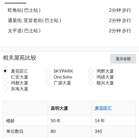
旺角站( 巴士站 )
2分钟 步行
通菜街, 亚皆老街( 巴士站 )
2分钟 步行
太平道( 巴士站 )
2分钟 步行
相关屋苑比较
显示全部
麦花臣汇
SKYPARK
鸿辉大厦
仁安大厦
One Soho
鸿禧大厦
鸿都大厦
广源大厦
顺兴大厦
东海大厦
昌明大厦
麦花臣汇
楼龄
50 年
14 年
单位数目
80
345