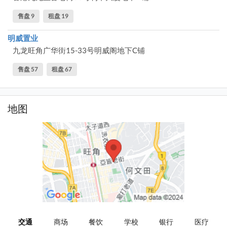
售盘 9
租盘 19
明威置业
九龙旺角广华街15-33号明威阁地下C铺
售盘 57
租盘 67
地图
交通
商场
餐饮
学校
银行
医疗