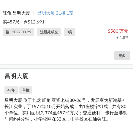
旺角 昌明大厦
|
昌明大厦 21楼 1室
实457尺
$12,691
@
$580 万元
2022-03-25
注册处成交
3房
+ 1.8%
更多
昌明大厦
49年
单幢
昌明大厦 位于九龙 旺角 亚皆老街80-86号，发展商为新鸿基 /
长江实业，于1977年10月开始落成，由1座楼宇组成，共有80
个单位。实用面积为374至457平方尺；交通便利，步行至港铁
时间约4分钟，小学校网在32区，中学校区在油尖旺。