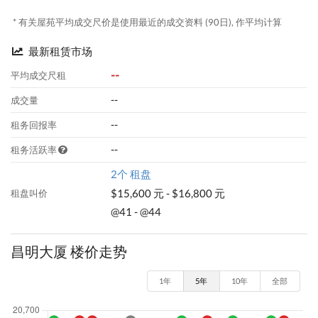
* 有关屋苑平均成交尺价是使用最近的成交资料 (90日), 作平均计算
最新租赁市场
--
平均成交尺租
--
成交量
--
租务回报率
--
租务活跃率
2个 租盘
$15,600 元 - $16,800 元
租盘叫价
@41 - @44
昌明大厦 楼价走势
1年
5年
10年
全部