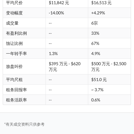
平均尺价
$11,842 元
$16,513 元
变动幅度
-14.00%
+4.29%
成交量
--
6宗
有盈利比例
--
33%
蚀让比例
--
67%
一年转手率
1.3%
4.9%
$395 万元 - $620
$500 万元 - $2,500
放盘叫价
万元
万元
平均尺租
--
$51.0 元
租务回报率
--
~ 3.7%
租务活跃率
--
0.6%
*有关成交资料只供参考