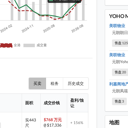
YOHO
美联物业
元朗朗日路
售盘 12
美联物业
元朗Yoho
售盘 20
买卖
租务
历史成交
利嘉阁地
元朗凤筱
盈利/蚀
售盘 3
面积
成交价钱
让
$768 万元
实443
地图
+ 156%
$17,336
尺
@