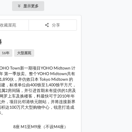
年中落成
显示更多
元朗站，
 MIDTOWN 会所
面积达10
 MIDTOWN 大堂
锐意打造
收藏屋苑
分享
 MIDTOWN 商场
 MIDTOWN 商场
料
 MIDTOWN 商场
16年
大型屋苑
 MIDTOWN 交通
HO Town新一期项目YOHO Midtown 计
 MIDTOWN 交通
0年 第一季放卖。整个YOHO Midtown共有
,890伙，并仿效日本 Tokyo Midtown 的
 MIDTOWN 交通
建，标准单位由400馀至1,400馀平方尺，
成属2房间隔，并引进首期未有提供的1房及
网罗上车及换楼客，料最快可于2010年年
此外，项目比邻港铁元朗站，并将连接新界
积达100万尺大型购物中心，锐意打造成
标。
8座 M1至M9座（不设M4座）