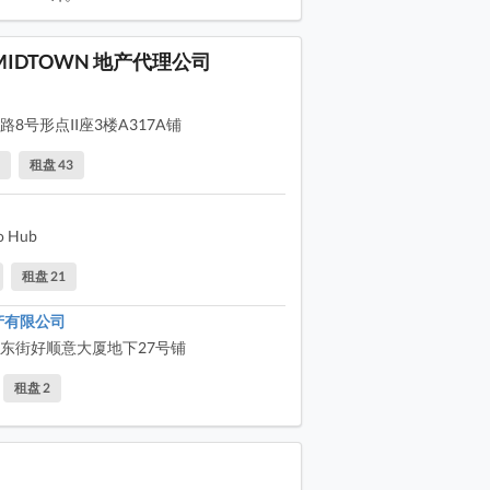
 MIDTOWN 地产代理公司
8号形点II座3楼A317A铺
5
租盘 43
 Hub
租盘 21
产有限公司
东街好顺意大厦地下27号铺
租盘 2