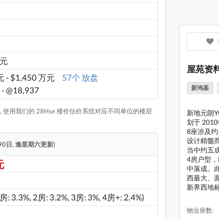
YOHO
YOHO
YOHO
 元
YOHO
屋苑资
 - $1,450 万元
57个 放盘
YOHO
新鸿基
 - @18,937
YOHO
 使用我们的 28Hse 楼价估价系统对应不同单位的楼层
新地元朗YO
YOHO
划于 201
8座涉及约1
YOHO
设计精髓而
90日, 逢星期六更新)
当中约五
4房户型，
元
中落成。
西最大、面
新界西地
1房: 3.3%, 2房: 3.2%, 3房: 3%, 4房+: 2.4%)
物业座数: