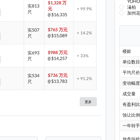
YOH
$1,328 万
实813
溱柏
元
+ 99.9%
尺
加州
$16,335
@
$765 万元
实507
+ 14.2%
$15,089
尺
@
楼龄
$988 万元
实693
+ 33%
$14,257
尺
@
单位数
平均尺
$736 万元
实534
+ 91.2%
$13,783
尺
@
变动幅
成交量
更多
有盈利
蚀让比
一年转
放盘叫