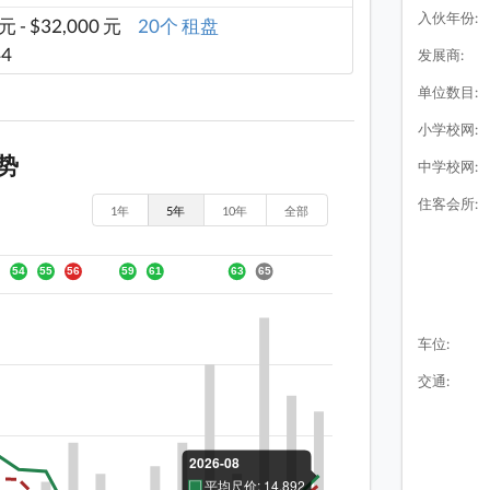
入伙年份:
 元 - $32,000 元
20个 租盘
44
发展商:
单位数目:
小学校网:
走势
中学校网:
住客会所:
1年
5年
10年
全部
车位:
交通: