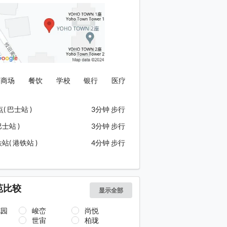
商场
餐饮
学校
银行
医疗
( 巴士站 )
3分钟 步行
巴士站 )
3分钟 步行
( 港铁站 )
4分钟 步行
苑比较
显示全部
花园
峻峦
尚悦
世宙
柏珑