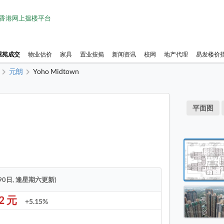
1 香港网上搵楼平台
屋苑成交
物业估价
家具
置业按揭
新闻资讯
校网
地产代理
易发楼价
元朗
Yoho Midtown
YOHO
平面图
新地元
新地元
YOHO
YOHO
90日, 逢星期六更新)
YOHO
92 元
+5.15%
YOHO
YOHO