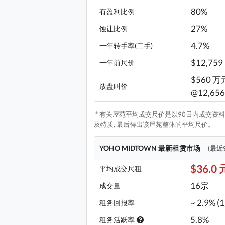
80%
有盈利比例
27%
蚀让比例
4.7%
一年转手率(二手)
$12,759
一年前尺价
$560 万元
放盘叫价
@12,656
* 有关屋苑平均成交尺价是以90日内成交资料,
及特质, 最后得出该屋苑整体的平均尺价。
YOHO MIDTOWN 最新租赁市场
(最近
$36.0 
平均成交尺租
16宗
成交量
~ 2.9% (
租务回报率
5.8%
租务活跃率