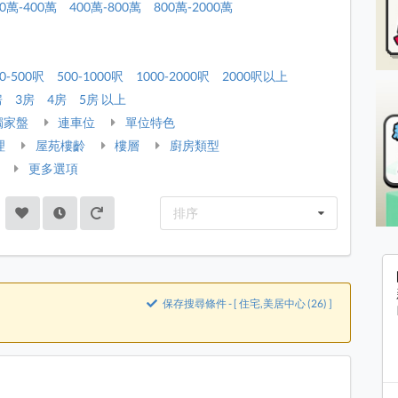
00萬-400萬
400萬-800萬
800萬-2000萬
0-500呎
500-1000呎
1000-2000呎
2000呎以上
房
3房
4房
5房 以上
獨家盤
連車位
單位特色
理
屋苑樓齡
樓層
廚房類型
更多選項
排序
保存搜尋條件 - [ 住宅,美居中心 (26) ]