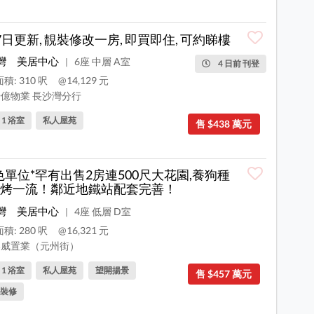
7日更新, 靚裝修改一房, 即買即住, 可約睇樓
灣
美居中心
6座 中層 A室
|
4 日前 刊登
積: 310 呎
@14,129 元
億物業 長沙灣分行
, 1 浴室
私人屋苑
售 $438 萬元
色單位*罕有出售2房連500尺大花園,養狗種
烤一流！鄰近地鐵站配套完善！
灣
美居中心
4座 低層 D室
|
積: 280 呎
@16,321 元
威置業（元州街）
, 1 浴室
私人屋苑
望開揚景
售 $457 萬元
裝修