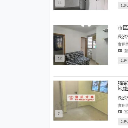
11
1 房 
市區
長沙
實用面
豐
12
2 房
獨家
地鐵
長沙
實用面
富
7
2 房 