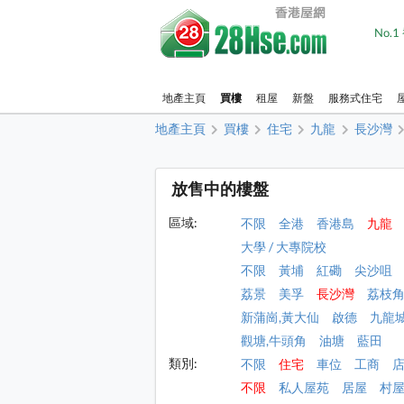
No.
地產主頁
買樓
租屋
新盤
服務式住宅
地產主頁
買樓
住宅
九龍
長沙灣
放售中的樓盤
區域:
不限
全港
香港島
九龍
大學 / 大專院校
不限
黃埔
紅磡
尖沙咀
荔景
美孚
長沙灣
荔枝
新蒲崗,黃大仙
啟德
九龍
觀塘,牛頭角
油塘
藍田
類別:
不限
住宅
車位
工商
不限
私人屋苑
居屋
村