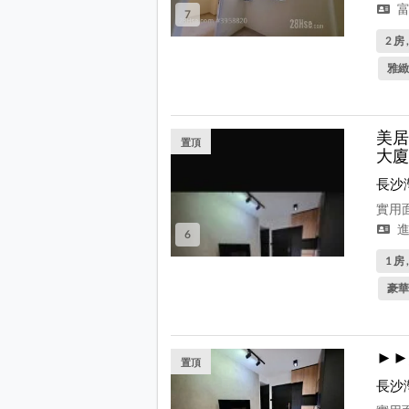
富
7
2 房 
雅緻
美居
置頂
大廈
長沙
實用面
進
6
1 房 
豪華
►►
置頂
長沙