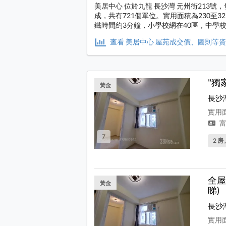
美居中心 位於九龍 長沙灣 元州街213號
成，共有721個單位。實用面積為230至
鐵時間約3分鐘，小學校網在40區，中學
查看 美居中心 屋苑成交價、圖則等
"獨
黃金
長沙
實用面
富
7
2 房 
全屋
黃金
睇)
長沙
實用面