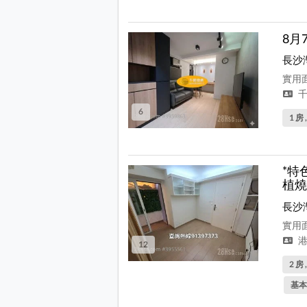
8月
長沙
實用面
千
6
1 房 
*特
植燒
長沙
實用面
港
12
2 房 
基本