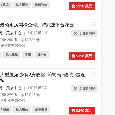
, 1 浴室
私人屋苑
雅緻裝修
售 $338 萬元
最荀兩房開楊企理。特式連平台花园
灣
美居中心
7座 低層 D室
|
3 日前 刊登
積: 280 呎
@12,786 元
盛物業有限公司
私人屋苑
洋樓
連平台
售 $358 萬元
大型屋苑 少有2房放盤~筍筍筍~靚裝~超近
站~
灣
美居中心
4座 低層 F室
|
3 日前 刊登
積: 299 呎
@13,043 元
居地產有限公司
, 1 浴室
私人屋苑
豪華裝修
售 $390 萬元