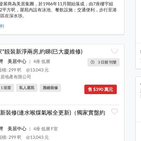
，發展商為美居集團，於1986年11月開始落成，由7座樓宇組
322平方呎，屋苑內設有泳池、餐飲設施；交通便利，步行至港
校區在深水埗。
資料
家"靚裝新淨兩房,約睇(巳大廈維修)
灣
美居中心
4座 低層
|
3 日前 刊登
積: 299 呎
@13,043 元
居地產有限公司
, 1 浴室
私人屋苑
雅緻裝修
售 $390 萬元
新裝修(連水喉煤氣喉全更新)（獨家實盤約
灣
美居中心
4座 低層 F室
|
積: 299 呎
@13,043 元