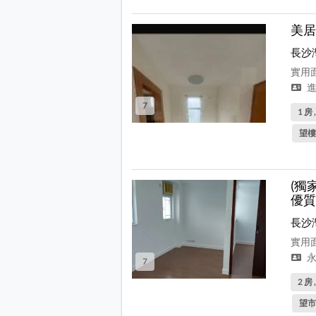
美居
長沙
實用面
進
7
1 房 
望樓
(獨
優質
長沙
實用面
永
7
2 房 
望市