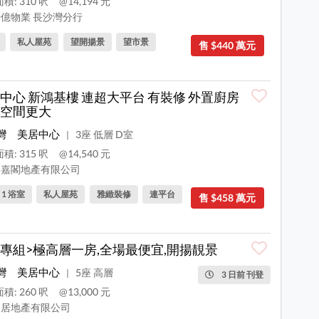
積: 310 呎
@14,194 元
億物業 長沙灣分行
私人屋苑
望開揚景
望市景
售 $440 萬元
中心 新鴻基樓 連超大平台 有裝修 外置廚房
空間更大
灣
美居中心
3座 低層 D室
|
積: 315 呎
@14,540 元
嘉閣地產有限公司
, 1 浴室
私人屋苑
雅緻裝修
連平台
售 $458 萬元
專組>極高層一房,全場最便宜,開揚靚景
灣
美居中心
5座 高層
|
3 日前 刊登
積: 260 呎
@13,000 元
居地產有限公司