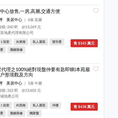
中心放售,一房,高層,交通方便
灣
美居中心
6座 高層
|
積: 260 呎
@13,269 元
富地產代理有限公司
, 1 浴室
向東南
私人屋苑
望市景
售 $345 萬元
景
雅緻裝修
家代理之100%絕對現盤仲要有匙即睇)本苑最
户形境觀及方向
灣
美居中心
5座 中層
|
積: 322 呎
@13,602 元
城地產公司
, 1 浴室
向西南
私人屋苑
洋樓
售 $438 萬元
景
雅緻裝修
獨家盤