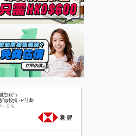
匯豐銀行
新做按揭 - P 計劃
P = 5 %