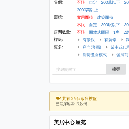
售價:
不限
自定
200萬以下
2
2000萬以上
面積:
實用面積
建築面積
不限
自定
300呎以下
30
房間數量:
不限
開放式間隔
1房
2
標籤:
有景觀
有裝修
更多:
座向(客廳)
業主或代
廚房煮食模式
發展商
搜尋
共有 26 個放售樓盤
已選擇地區: 長沙灣
美居中心 屋苑